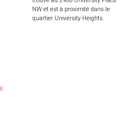
trouve au 2908 University Place
NW et est à proximité dans le
quartier University Heights.
y,