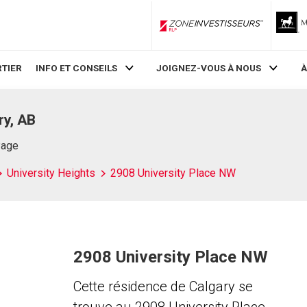
ZoneInvestisseurs RLP
TIER
INFO ET CONSEILS
JOIGNEZ-VOUS À NOUS
À
ry, AB
Page
University Heights
2908 University Place NW
2908 University Place NW
Cette résidence de Calgary se