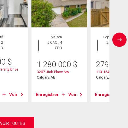
té
Maison
Copropriété
 2
5 CAC , 4
2 CAC , 1
DB
SDB
SDB
00
$
1 280 000
$
279 000
ersity Drive
3207 Utah Place Nw
113-1540 29 Street
Calgary, AB
Calgary, AB
Voir
Enregistrer
Voir
Enregistrer