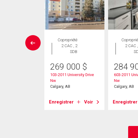
Maison
Copropriété
Coproprié
 CAC , 4
2 CAC , 2
2 CAC ,
SDB
SDB
S
269 000
$
284 9
00 000
$
103-2011 University Drive
603-2011 Univ
 Street Nw
Nw
Nw
, AB
Calgary, AB
Calgary, AB
strer
Voir
Enregistrer
Voir
Enregistrer