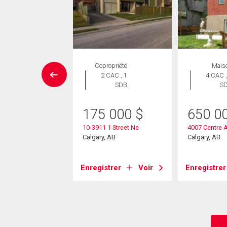
Maison
Copropriété
Mais
 CAC , 2
2 CAC , 1
4 CAC ,
SDB
SDB
S
e Louer pour acheter
175 000
$
650 0
9 900
$
10-3911 1 Street Ne
4007 Centre A
Street Ne
Calgary, AB
Calgary, AB
, AB
Enregistrer
Voir
Enregistrer
strer
Voir