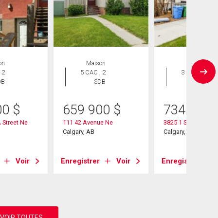
on
Maison
Maison
 2
5 CAC , 2
3 CAC , 4
DB
SDB
SDB
00
$
659 900
$
734 999
 Street Ne
111 42 Avenue Ne
3825 1 Street Ne
Calgary, AB
Calgary, AB
Voir
Enregistrer
Voir
Enregistrer