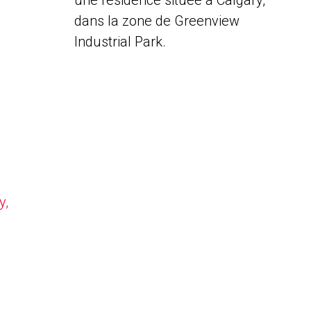
une résidence située à Calgary,
dans la zone de Greenview
Industrial Park.
y,