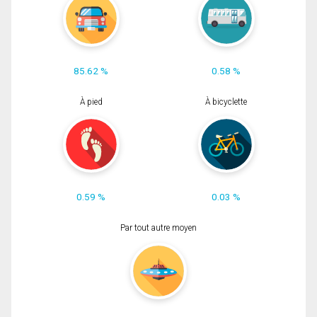
85.62 %
0.58 %
À pied
À bicyclette
0.59 %
0.03 %
Par tout autre moyen