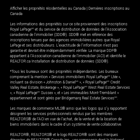
Afficher les propriétés résidentielles au Canada
|
Dernières inscriptions au
Canada
Les informations des propriétés sur ce site proviennent des inscriptions
Royal LePage
MD
et du service de distribution de données de l'Association
canadienne de l’immobilier (SDD®). SDD® met en référence des
inscriptions tenues par des agences immobilières autres que Royal
LePage et ses distributeurs. L'exactitude de l'information n'est pas
garantie et devrait être indépendamment vérifiée. La marque DDF®
appartient à l'Association canadienne de l’immobilier (ACI) et identifie le
REALTOR.ca Installation de distribution de données (SDD®).
*Tous les bureaux sont des propriétés indépendantes. Les bureaux
comprenant la mention « Services immobiliers Royal LePage
MD
Ltée »,
incluant sa division « Johnston & Daniel
MD
», « Royal LePage
MD
Credit
Valley Real Estate, Brokerage », « Royal LePage
MD
West Real Estate Services
», « Royal LePage
MD
Sussex », et « Les immeubles Mont-Tremblant »
appartiennent et sont gérés par Bridgemarq Real Estate Services
MD
.
Les marques de commerce MLS® ainsi que les logos qui s'y rapportent
désignent les services professionnels rendus par les membres
REALTORS® de l'ACI en vue de l'achat, de la vente et de la location de
biens immobiliers dans le cadre d'un système de vente collaborative.
REALTOR®, REALTORS® et le logo REALTOR® sont des marques
déposées de REALTOR® Canada Inc., une compagnie dont la National