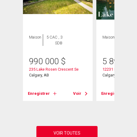
Maison
5 CAC , 3
Maison
4 CAC , 6
SDB
SDB
990 000
$
5 895 00
ive Se
235 Lake Rosen Crescent Se
12231 Lake Louise 
Calgary, AB
Calgary, AB
Voir
Enregistrer
Voir
Enregistrer