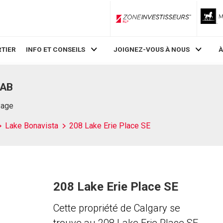
ZoneInvestisseurs RLP
TIER
INFO ET CONSEILS
JOIGNEZ-VOUS À NOUS
À
 AB
Page
Lake Bonavista
208 Lake Erie Place SE
208 Lake Erie Place SE
Cette propriété de Calgary se