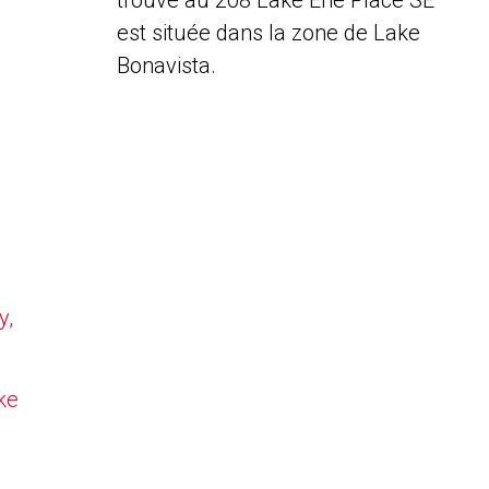
trouve au 208 Lake Erie Place SE
est située dans la zone de Lake
Bonavista.
y,
ke