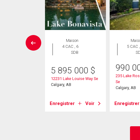
SITE LIBRE
Maison
Mais
Maison
4 CAC , 6
5 CAC ,
 CAC , 3
SDB
S
SDB
990 0
5 895 000
$
9 900
$
235 Lake Ros
12231 Lake Louise Way Se
Se
nna Crescent Sw
Calgary, AB
Calgary, AB
, AB
Enregistrer
Voir
Enregistrer
strer
Voir