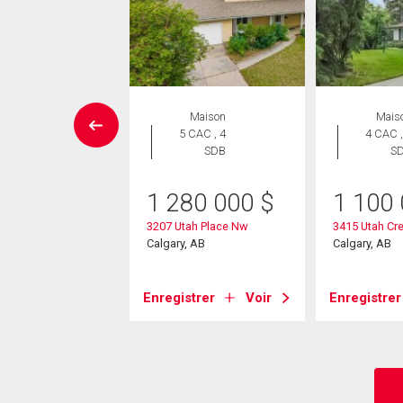
ropriété
Maison
Mais
 CAC , 2
5 CAC , 4
4 CAC ,
SDB
SDB
S
9 900
$
1 280 000
$
1 100
7 Warren Street Nw
3207 Utah Place Nw
3415 Utah Cr
, AB
Calgary, AB
Calgary, AB
strer
Voir
Enregistrer
Voir
Enregistrer