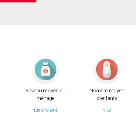
Revenu moyen du
Nombre moyen
ménage
d'enfants
129 319.69 $
1.53