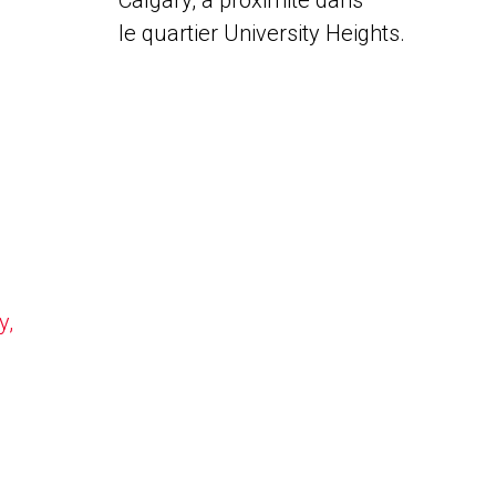
Calgary, à proximité dans
le quartier University Heights.
y,