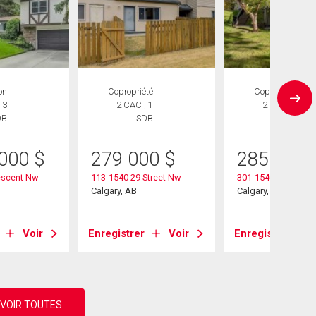
on
Copropriété
Copropriété
 3
2 CAC , 1
2 CAC , 1
DB
SDB
SDB
 000
$
279 000
$
285 000
escent Nw
113-1540 29 Street Nw
301-1540 29 Street
Calgary, AB
Calgary, AB
Voir
Enregistrer
Voir
Enregistrer