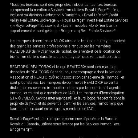
*Tous les bureaux sont des propriétés indépendantes. Les bureaux
comprenant la mention « Services immobiliers Royal LePage
MD
Ltée »,
incluant sa division « Johnston & Daniel
MD
», « Royal LePage
MD
Credit
Valley Real Estate, Brokerage », « Royal LePage
MD
West Real Estate Services
», « Royal LePage
MD
Sussex », et « Les immeubles Mont-Tremblant »
appartiennent et sont gérés par Bridgemarq Real Estate Services
MD
.
Les marques de commerce MLS® ainsi que les logos qui s'y rapportent
désignent les services professionnels rendus par les membres
REALTORS® de l'ACI en vue de l'achat, de la vente et de la location de
biens immobiliers dans le cadre d'un système de vente collaborative.
REALTOR®, REALTORS® et le logo REALTOR® sont des marques
déposées de REALTOR® Canada Inc., une compagnie dont la National
Association of REALTORS® et l'Association canadienne de l’immobilier
sont propriétaires. Les marques de commerce REALTOR® servent à
distinguer les services immobiliers offerts par les courtiers et agents
immobilier en tant que membres de l'ACI. Les marques d'homologation
S.I.A.® /MLS®, Service inter-agences®, et leurs logos respectifs sont la
propriété de l'ACI, et ils servent à identifier les services immobiliers que
fournissent les courtiers et agents membres de l'ACI.
Royal LePage
MD
est une marque de commerce déposée de la Banque
Royale du Canada, utilisée sous licence par les Services immobiliers
Bridgemarq
MD
.