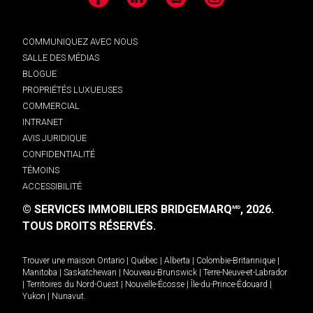
Facebook
LinkedIn
YouTube
Instagram
COMMUNIQUEZ AVEC NOUS
SALLE DES MÉDIAS
BLOGUE
PROPRIÉTÉS LUXUEUSES
COMMERCIAL
INTRANET
AVIS JURIDIQUE
CONFIDENTIALITÉ
TÉMOINS
ACCESSIBILITÉ
© SERVICES IMMOBILIERS BRIDGEMARQ
, 2026.
MD
TOUS DROITS RÉSERVÉS.
Trouver une maison
Ontario
|
Québec
|
Alberta
|
Colombie-Britannique
|
Manitoba
|
Saskatchewan
|
Nouveau-Brunswick
|
Terre-Neuve-et-Labrador
|
Territoires du Nord-Ouest
|
Nouvelle-Écosse
|
Île-du-Prince-Édouard
|
Yukon
|
Nunavut
.