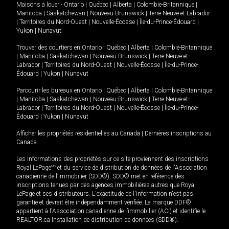
Maisons à louer -
Ontario
|
Québec
|
Alberta
|
Colombie-Britannique
|
Manitoba
|
Saskatchewan
|
Nouveau-Brunswick
|
Terre-Neuve-et-Labrador
|
Territoires du Nord-Ouest
|
Nouvelle-Écosse
|
Île-du-Prince-Édouard
|
Yukon
|
Nunavut
.
Trouver des courtiers en
Ontario
|
Québec
|
Alberta
|
Colombie-Britannique
|
Manitoba
|
Saskatchewan
|
Nouveau-Brunswick
|
Terre-Neuve-et-
Labrador
|
Territoires du Nord-Ouest
|
Nouvelle-Écosse
|
Île-du-Prince-
Édouard
|
Yukon
|
Nunavut
Parcourir les bureaux en
Ontario
|
Québec
|
Alberta
|
Colombie-Britannique
|
Manitoba
|
Saskatchewan
|
Nouveau-Brunswick
|
Terre-Neuve-et-
Labrador
|
Territoires du Nord-Ouest
|
Nouvelle-Écosse
|
Île-du-Prince-
Édouard
|
Yukon
|
Nunavut
Afficher les propriétés résidentielles au Canada
|
Dernières inscriptions au
Canada
Les informations des propriétés sur ce site proviennent des inscriptions
Royal LePage
MD
et du service de distribution de données de l'Association
canadienne de l’immobilier (SDD®). SDD® met en référence des
inscriptions tenues par des agences immobilières autres que Royal
LePage et ses distributeurs. L'exactitude de l'information n'est pas
garantie et devrait être indépendamment vérifiée. La marque DDF®
appartient à l'Association canadienne de l’immobilier (ACI) et identifie le
REALTOR.ca Installation de distribution de données (SDD®).