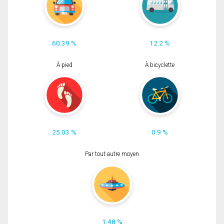
60.39 %
12.2 %
À pied
À bicyclette
25.03 %
0.9 %
Par tout autre moyen
1.48 %