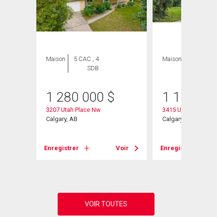
Maison
5 CAC , 4
Maison
4 CAC , 3
SDB
SDB
1 280 000
$
1 100 00
3207 Utah Place Nw
3415 Utah Crescen
Calgary, AB
Calgary, AB
Enregistrer
Voir
Enregistrer
Voir