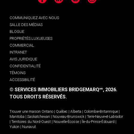
Facebook
LinkedIn
YouTube
Instagram
COMMUNIQUEZ AVEC NOUS
SALLE DES MÉDIAS
BLOGUE
PROPRIÉTÉS LUXUEUSES
COMMERCIAL
INTRANET
AVIS JURIDIQUE
CONFIDENTIALITÉ
TÉMOINS
ACCESSIBILITÉ
© SERVICES IMMOBILIERS BRIDGEMARQ
, 2026.
MD
TOUS DROITS RÉSERVÉS.
Trouver une maison
Ontario
|
Québec
|
Alberta
|
Colombie-Britannique
|
Manitoba
|
Saskatchewan
|
Nouveau-Brunswick
|
Terre-Neuve-et-Labrador
|
Territoires du Nord-Ouest
|
Nouvelle-Écosse
|
Île-du-Prince-Édouard
|
Yukon
|
Nunavut
.