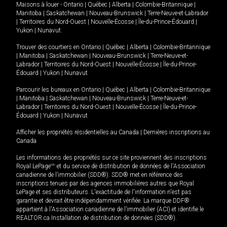
Maisons à louer -
Ontario
|
Québec
|
Alberta
|
Colombie-Britannique
|
Manitoba
|
Saskatchewan
|
Nouveau-Brunswick
|
Terre-Neuve-et-Labrador
|
Territoires du Nord-Ouest
|
Nouvelle-Écosse
|
Île-du-Prince-Édouard
|
Yukon
|
Nunavut
.
Trouver des courtiers en
Ontario
|
Québec
|
Alberta
|
Colombie-Britannique
|
Manitoba
|
Saskatchewan
|
Nouveau-Brunswick
|
Terre-Neuve-et-
Labrador
|
Territoires du Nord-Ouest
|
Nouvelle-Écosse
|
Île-du-Prince-
Édouard
|
Yukon
|
Nunavut
Parcourir les bureaux en
Ontario
|
Québec
|
Alberta
|
Colombie-Britannique
|
Manitoba
|
Saskatchewan
|
Nouveau-Brunswick
|
Terre-Neuve-et-
Labrador
|
Territoires du Nord-Ouest
|
Nouvelle-Écosse
|
Île-du-Prince-
Édouard
|
Yukon
|
Nunavut
Afficher les propriétés résidentielles au Canada
|
Dernières inscriptions au
Canada
Les informations des propriétés sur ce site proviennent des inscriptions
Royal LePage
MD
et du service de distribution de données de l'Association
canadienne de l’immobilier (SDD®). SDD® met en référence des
inscriptions tenues par des agences immobilières autres que Royal
LePage et ses distributeurs. L'exactitude de l'information n'est pas
garantie et devrait être indépendamment vérifiée. La marque DDF®
appartient à l'Association canadienne de l’immobilier (ACI) et identifie le
REALTOR.ca Installation de distribution de données (SDD®).