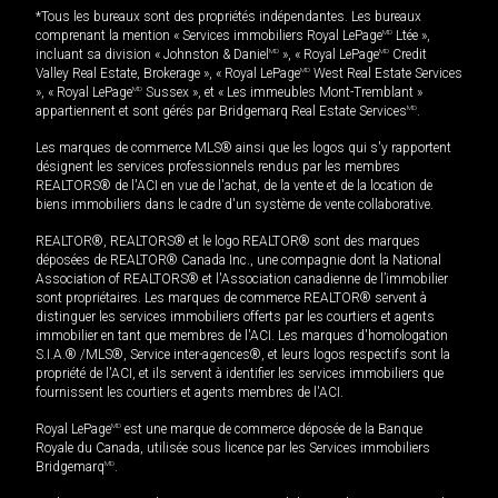
*Tous les bureaux sont des propriétés indépendantes. Les bureaux
comprenant la mention « Services immobiliers Royal LePage
MD
Ltée »,
incluant sa division « Johnston & Daniel
MD
», « Royal LePage
MD
Credit
Valley Real Estate, Brokerage », « Royal LePage
MD
West Real Estate Services
», « Royal LePage
MD
Sussex », et « Les immeubles Mont-Tremblant »
appartiennent et sont gérés par Bridgemarq Real Estate Services
MD
.
Les marques de commerce MLS® ainsi que les logos qui s'y rapportent
désignent les services professionnels rendus par les membres
REALTORS® de l'ACI en vue de l'achat, de la vente et de la location de
biens immobiliers dans le cadre d'un système de vente collaborative.
REALTOR®, REALTORS® et le logo REALTOR® sont des marques
déposées de REALTOR® Canada Inc., une compagnie dont la National
Association of REALTORS® et l'Association canadienne de l’immobilier
sont propriétaires. Les marques de commerce REALTOR® servent à
distinguer les services immobiliers offerts par les courtiers et agents
immobilier en tant que membres de l'ACI. Les marques d'homologation
S.I.A.® /MLS®, Service inter-agences®, et leurs logos respectifs sont la
propriété de l'ACI, et ils servent à identifier les services immobiliers que
fournissent les courtiers et agents membres de l'ACI.
Royal LePage
MD
est une marque de commerce déposée de la Banque
Royale du Canada, utilisée sous licence par les Services immobiliers
Bridgemarq
MD
.