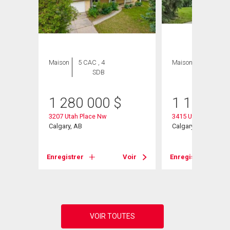
Maison
5 CAC , 4
Maison
4 CAC , 3
SDB
SDB
1 280 000
$
1 100 00
3207 Utah Place Nw
3415 Utah Crescen
Nw
Calgary, AB
Calgary, AB
Enregistrer
Voir
Enregistrer
Voir