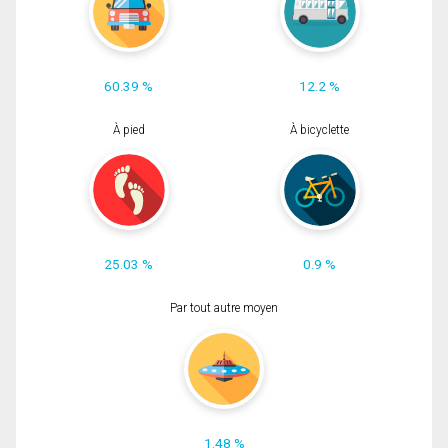
60.39 %
12.2 %
À pied
À bicyclette
25.03 %
0.9 %
Par tout autre moyen
1.48 %