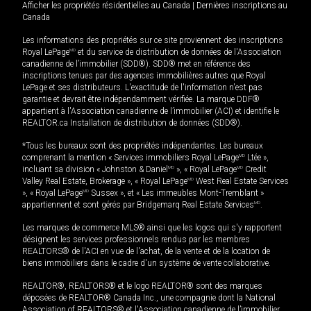
Afficher les propriétés résidentielles au Canada
|
Dernières inscriptions au
Canada
Les informations des propriétés sur ce site proviennent des inscriptions
Royal LePage
MD
et du service de distribution de données de l'Association
canadienne de l’immobilier (SDD®). SDD® met en référence des
inscriptions tenues par des agences immobilières autres que Royal
LePage et ses distributeurs. L'exactitude de l'information n'est pas
garantie et devrait être indépendamment vérifiée. La marque DDF®
appartient à l'Association canadienne de l’immobilier (ACI) et identifie le
REALTOR.ca Installation de distribution de données (SDD®).
*Tous les bureaux sont des propriétés indépendantes. Les bureaux
comprenant la mention « Services immobiliers Royal LePage
MD
Ltée »,
incluant sa division « Johnston & Daniel
MD
», « Royal LePage
MD
Credit
Valley Real Estate, Brokerage », « Royal LePage
MD
West Real Estate Services
», « Royal LePage
MD
Sussex », et « Les immeubles Mont-Tremblant »
appartiennent et sont gérés par Bridgemarq Real Estate Services
MD
.
Les marques de commerce MLS® ainsi que les logos qui s'y rapportent
désignent les services professionnels rendus par les membres
REALTORS® de l'ACI en vue de l'achat, de la vente et de la location de
biens immobiliers dans le cadre d'un système de vente collaborative.
REALTOR®, REALTORS® et le logo REALTOR® sont des marques
déposées de REALTOR® Canada Inc., une compagnie dont la National
Association of REALTORS® et l'Association canadienne de l’immobilier