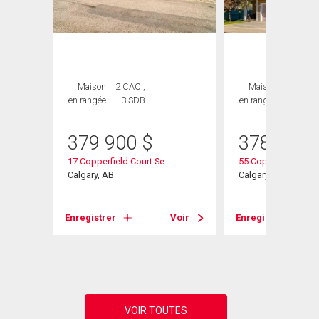
Maison
2 CAC ,
Maison
2 CAC ,
en rangée
3 SDB
en rangée
3 SDB
379 900
$
378 000
17 Copperfield Court Se
55 Copperfield Cour
Calgary, AB
Calgary, AB
Voir
Enregistrer
Voir
Enregistrer