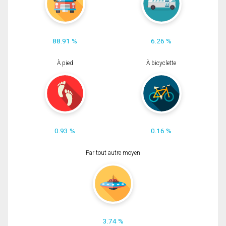
88.91 %
6.26 %
À pied
À bicyclette
0.93 %
0.16 %
Par tout autre moyen
3.74 %