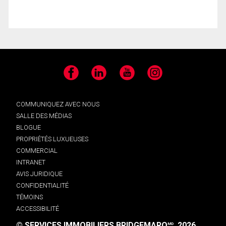
Facebook
LinkedIn
YouTube
Instagram
COMMUNIQUEZ AVEC NOUS
SALLE DES MÉDIAS
BLOGUE
PROPRIÉTÉS LUXUEUSES
COMMERCIAL
INTRANET
AVIS JURIDIQUE
CONFIDENTIALITÉ
TÉMOINS
ACCESSIBILITÉ
© SERVICES IMMOBILIERS BRIDGEMARQ
, 2026.
MD