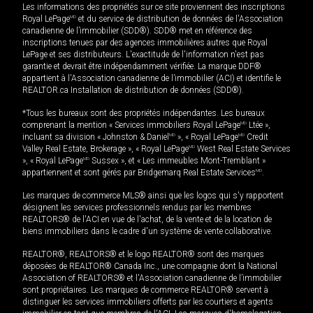
Les informations des propriétés sur ce site proviennent des inscriptions
Royal LePage
MD
et du service de distribution de données de l'Association
canadienne de l’immobilier (SDD®). SDD® met en référence des
inscriptions tenues par des agences immobilières autres que Royal
LePage et ses distributeurs. L'exactitude de l'information n'est pas
garantie et devrait être indépendamment vérifiée. La marque DDF®
appartient à l'Association canadienne de l’immobilier (ACI) et identifie le
REALTOR.ca Installation de distribution de données (SDD®).
*Tous les bureaux sont des propriétés indépendantes. Les bureaux
comprenant la mention « Services immobiliers Royal LePage
MD
Ltée »,
incluant sa division « Johnston & Daniel
MD
», « Royal LePage
MD
Credit
Valley Real Estate, Brokerage », « Royal LePage
MD
West Real Estate Services
», « Royal LePage
MD
Sussex », et « Les immeubles Mont-Tremblant »
appartiennent et sont gérés par Bridgemarq Real Estate Services
MD
.
Les marques de commerce MLS® ainsi que les logos qui s'y rapportent
désignent les services professionnels rendus par les membres
REALTORS® de l'ACI en vue de l'achat, de la vente et de la location de
biens immobiliers dans le cadre d'un système de vente collaborative.
REALTOR®, REALTORS® et le logo REALTOR® sont des marques
déposées de REALTOR® Canada Inc., une compagnie dont la National
Association of REALTORS® et l'Association canadienne de l’immobilier
sont propriétaires. Les marques de commerce REALTOR® servent à
distinguer les services immobiliers offerts par les courtiers et agents