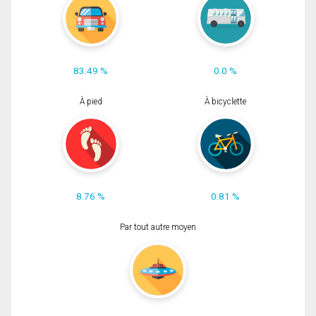
83.49 %
0.0 %
À pied
À bicyclette
8.76 %
0.81 %
Par tout autre moyen