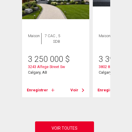
Maison
7 CAC , 5
Maison
4 CAC , 5
SDB
SDB
3 250 000
$
3 399 90
3243 Alfege Street Sw
3802 8a Street Sw
Calgary, AB
Calgary, AB
Voir
Enregistrer
Voir
Enregistrer