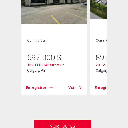
Commercial
Commercial
697 000
$
899 000
127-11198 42 Street Se
20-12110 40 Street 
Calgary, AB
Calgary, AB
Voir
Enregistrer
Voir
Enregistrer