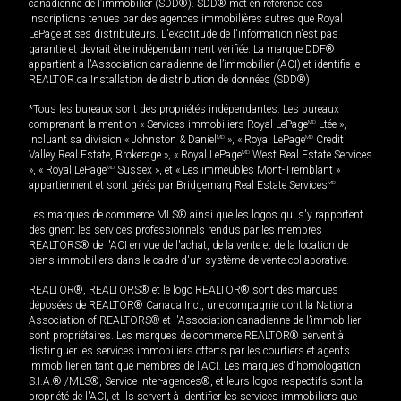
canadienne de l’immobilier (SDD®). SDD® met en référence des
inscriptions tenues par des agences immobilières autres que Royal
LePage et ses distributeurs. L'exactitude de l'information n'est pas
garantie et devrait être indépendamment vérifiée. La marque DDF®
appartient à l'Association canadienne de l’immobilier (ACI) et identifie le
REALTOR.ca Installation de distribution de données (SDD®).
*Tous les bureaux sont des propriétés indépendantes. Les bureaux
comprenant la mention « Services immobiliers Royal LePage
MD
Ltée »,
incluant sa division « Johnston & Daniel
MD
», « Royal LePage
MD
Credit
Valley Real Estate, Brokerage », « Royal LePage
MD
West Real Estate Services
», « Royal LePage
MD
Sussex », et « Les immeubles Mont-Tremblant »
appartiennent et sont gérés par Bridgemarq Real Estate Services
MD
.
Les marques de commerce MLS® ainsi que les logos qui s'y rapportent
désignent les services professionnels rendus par les membres
REALTORS® de l'ACI en vue de l'achat, de la vente et de la location de
biens immobiliers dans le cadre d'un système de vente collaborative.
REALTOR®, REALTORS® et le logo REALTOR® sont des marques
déposées de REALTOR® Canada Inc., une compagnie dont la National
Association of REALTORS® et l'Association canadienne de l’immobilier
sont propriétaires. Les marques de commerce REALTOR® servent à
distinguer les services immobiliers offerts par les courtiers et agents
immobilier en tant que membres de l'ACI. Les marques d'homologation
S.I.A.® /MLS®, Service inter-agences®, et leurs logos respectifs sont la
propriété de l'ACI, et ils servent à identifier les services immobiliers que