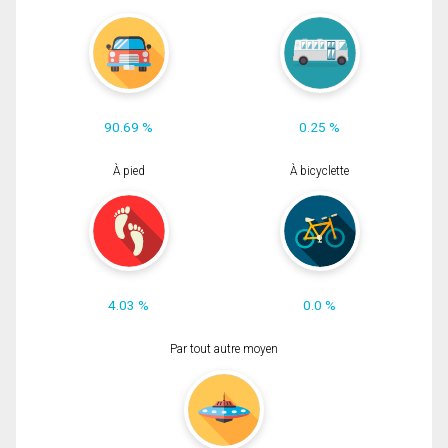
90.69 %
0.25 %
À pied
À bicyclette
4.03 %
0.0 %
Par tout autre moyen