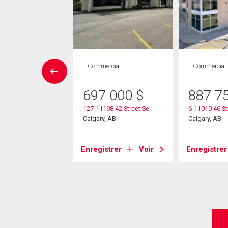
UVELLE INSCRIPTION
Commercial
Commercial
Maison
 CAC , 3
697 000
$
887 7
SDB
127-11198 42 Street Se
6-11010 46 St
5 000
$
Calgary, AB
Calgary, AB
glasview Court Se
, AB
Enregistrer
Voir
Enregistrer
strer
Voir