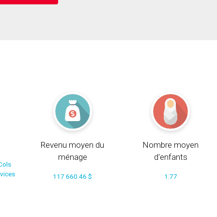
Revenu moyen du
Nombre moyen
ménage
d'enfants
Cols
rvices
117 660.46 $
1.77