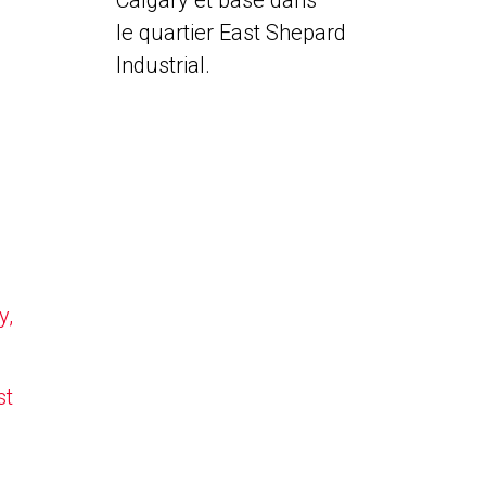
Calgary et basé dans
le quartier East Shepard
Industrial.
y,
st