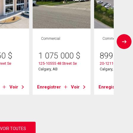
Commercial
Commercial
50
$
1 075 000
$
899 000
reet Se
125-10555 48 Street Se
20-12110 40 Street 
Calgary, AB
Calgary, AB
Voir
Enregistrer
Voir
Enregistrer