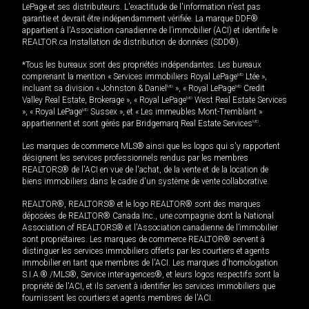
LePage et ses distributeurs. L'exactitude de l'information n'est pas
garantie et devrait être indépendamment vérifiée. La marque DDF®
appartient à l'Association canadienne de l’immobilier (ACI) et identifie le
REALTOR.ca Installation de distribution de données (SDD®).
*Tous les bureaux sont des propriétés indépendantes. Les bureaux
comprenant la mention « Services immobiliers Royal LePage
MD
Ltée »,
incluant sa division « Johnston & Daniel
MD
», « Royal LePage
MD
Credit
Valley Real Estate, Brokerage », « Royal LePage
MD
West Real Estate Services
», « Royal LePage
MD
Sussex », et « Les immeubles Mont-Tremblant »
appartiennent et sont gérés par Bridgemarq Real Estate Services
MD
.
Les marques de commerce MLS® ainsi que les logos qui s'y rapportent
désignent les services professionnels rendus par les membres
REALTORS® de l'ACI en vue de l'achat, de la vente et de la location de
biens immobiliers dans le cadre d'un système de vente collaborative.
REALTOR®, REALTORS® et le logo REALTOR® sont des marques
déposées de REALTOR® Canada Inc., une compagnie dont la National
Association of REALTORS® et l'Association canadienne de l’immobilier
sont propriétaires. Les marques de commerce REALTOR® servent à
distinguer les services immobiliers offerts par les courtiers et agents
immobilier en tant que membres de l'ACI. Les marques d'homologation
S.I.A.® /MLS®, Service inter-agences®, et leurs logos respectifs sont la
propriété de l'ACI, et ils servent à identifier les services immobiliers que
fournissent les courtiers et agents membres de l'ACI.