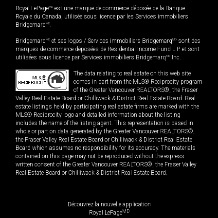
Royal LePage
MD
est une marque de commerce déposée de la Banque
Royale du Canada, utilisée sous licence par les Services immobiliers
Bridgemarq
MD
.
Bridgemarq
MD
et ses logos / Services immobiliers Bridgemarq
MD
sont des
marques de commerce déposées de Residential Income Fund L.P. et sont
utilisées sous licence par Services immobiliers Bridgemarq
MD
Inc.
The data relating to real estate on this web site
comes in part from the MLS® Reciprocity program
of the Greater Vancouver REALTORS®, the Fraser
Valley Real Estate Board or Chilliwack & District Real Estate Board. Real
estate listings held by participating real estate firms are marked with the
MLS® Reciprocity logo and detailed information about the listing
includes the name of the listing agent. This representation is based in
whole or part on data generated by the Greater Vancouver REALTORS®,
the Fraser Valley Real Estate Board or Chilliwack & District Real Estate
Board which assumes no responsibility for its accuracy. The materials
contained on this page may not be reproduced without the express
written consent of the Greater Vancouver REALTORS®, the Fraser Valley
Real Estate Board or Chilliwack & District Real Estate Board.
Découvrez la nouvelle application
MD
Royal LePage