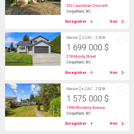
332 Laurentian Crescent
Coquitlam, BC
Enregistrer
Voir
Maison
3 CAC , 3 SDB
?
1 699 000
$
218 Mundy Street
Coquitlam, BC
Enregistrer
Voir
Maison
6 CAC , 2 SDB
?
1 575 000
$
1906 Rhodena Avenue
Coquitlam, BC
Enregistrer
Voir