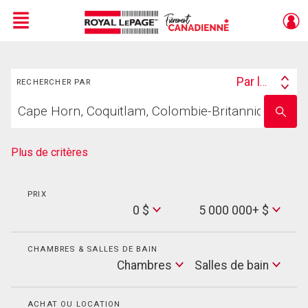
Menu
Rechercher
Live
En Direct
Par lieu
RECHERCHER PAR
Search
Trouvez
By
Entrez
votre
le
foyer
nom
de
Plus de critères
l'école
PRIX
Min
0 $
5 000 000+ $
Price
Max
Price
CHAMBRES & SALLES DE BAIN
Cham
Chambres
Salles de bain
Salles
de
bain
ACHAT OU LOCATION