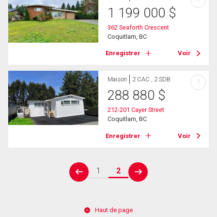
?
1 199 000
$
362 Seaforth Crescent
Coquitlam, BC
Enregistrer
Voir
Maison
2 CAC , 2 SDB
?
288 880
$
212-201 Cayer Street
Coquitlam, BC
Enregistrer
Voir
1
2
prev
next
Haut de page