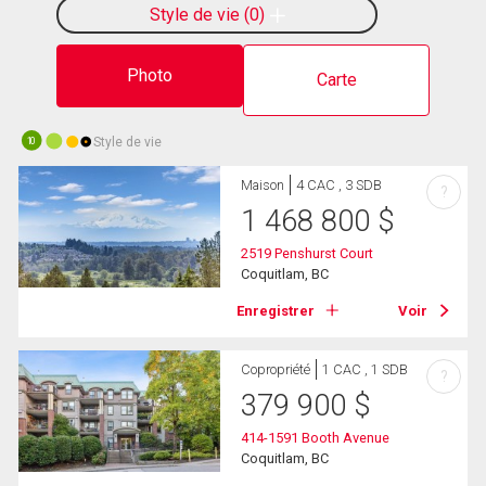
Style de vie
0
Photo
Carte
Style de vie
10
Maison
4 CAC , 3 SDB
?
1 468 800
$
2519 Penshurst Court
Coquitlam, BC
Enregistrer
Voir
Copropriété
1 CAC , 1 SDB
?
379 900
$
414-1591 Booth Avenue
Coquitlam, BC