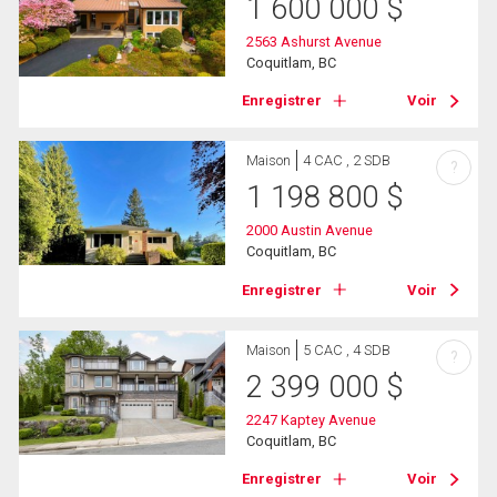
1 600 000
$
2563 Ashurst Avenue
Coquitlam, BC
Enregistrer
Voir
Maison
4 CAC , 2 SDB
?
1 198 800
$
2000 Austin Avenue
Coquitlam, BC
Enregistrer
Voir
Maison
5 CAC , 4 SDB
?
2 399 000
$
2247 Kaptey Avenue
Coquitlam, BC
Enregistrer
Voir