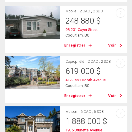
Mobile
2 CAC , 2 SDB
?
248 880
$
98-201 Cayer Street
Coquitlam, BC
Enregistrer
Voir
Copropriété
2 CAC , 2 SDB
?
619 000
$
417-1591 Booth Avenue
Coquitlam, BC
Enregistrer
Voir
Maison
6 CAC , 6 SDB
?
1 888 000
$
1935 Brunette Avenue