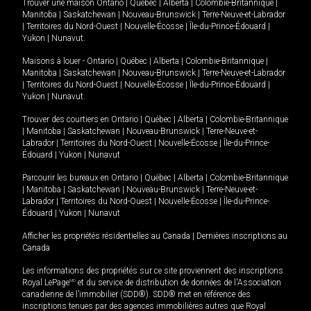
Trouver une maison
Ontario
|
Québec
|
Alberta
|
Colombie-Britannique
|
Manitoba
|
Saskatchewan
|
Nouveau-Brunswick
|
Terre-Neuve-et-Labrador
|
Territoires du Nord-Ouest
|
Nouvelle-Écosse
|
Île-du-Prince-Édouard
|
Yukon
|
Nunavut
.
Maisons à louer -
Ontario
|
Québec
|
Alberta
|
Colombie-Britannique
|
Manitoba
|
Saskatchewan
|
Nouveau-Brunswick
|
Terre-Neuve-et-Labrador
|
Territoires du Nord-Ouest
|
Nouvelle-Écosse
|
Île-du-Prince-Édouard
|
Yukon
|
Nunavut
.
Trouver des courtiers en
Ontario
|
Québec
|
Alberta
|
Colombie-Britannique
|
Manitoba
|
Saskatchewan
|
Nouveau-Brunswick
|
Terre-Neuve-et-
Labrador
|
Territoires du Nord-Ouest
|
Nouvelle-Écosse
|
Île-du-Prince-
Édouard
|
Yukon
|
Nunavut
Parcourir les bureaux en
Ontario
|
Québec
|
Alberta
|
Colombie-Britannique
|
Manitoba
|
Saskatchewan
|
Nouveau-Brunswick
|
Terre-Neuve-et-
Labrador
|
Territoires du Nord-Ouest
|
Nouvelle-Écosse
|
Île-du-Prince-
Édouard
|
Yukon
|
Nunavut
Afficher les propriétés résidentielles au Canada
|
Dernières inscriptions au
Canada
Les informations des propriétés sur ce site proviennent des inscriptions
Royal LePage
MD
et du service de distribution de données de l'Association
canadienne de l’immobilier (SDD®). SDD® met en référence des
inscriptions tenues par des agences immobilières autres que Royal