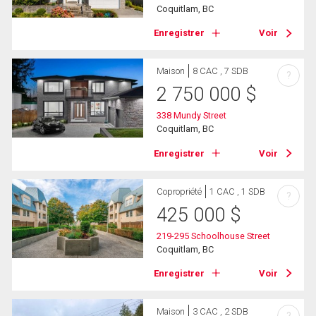
Coquitlam, BC
Enregistrer
Voir
Maison
8 CAC , 7 SDB
?
2 750 000
$
338 Mundy Street
Coquitlam, BC
Enregistrer
Voir
Copropriété
1 CAC , 1 SDB
?
425 000
$
219-295 Schoolhouse Street
Coquitlam, BC
Enregistrer
Voir
Maison
3 CAC , 2 SDB