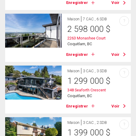
Enregistrer
Voir
Maison
7 CAC , 6 SDB
?
2 598 000
$
2263 Monashee Court
Coquitlam, BC
Enregistrer
Voir
Maison
3 CAC , 3 SDB
?
1 299 000
$
348 Seaforth Crescent
Coquitlam, BC
Enregistrer
Voir
Maison
3 CAC , 2 SDB
?
1 399 000
$