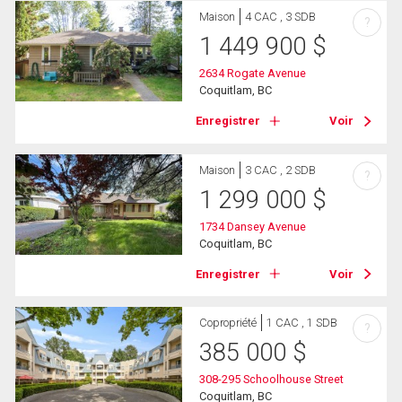
Maison
4 CAC , 3 SDB
?
1 449 900
$
2634 Rogate Avenue
Coquitlam, BC
Enregistrer
Voir
Maison
3 CAC , 2 SDB
?
1 299 000
$
1734 Dansey Avenue
Coquitlam, BC
Enregistrer
Voir
Copropriété
1 CAC , 1 SDB
?
385 000
$
308-295 Schoolhouse Street
Coquitlam, BC