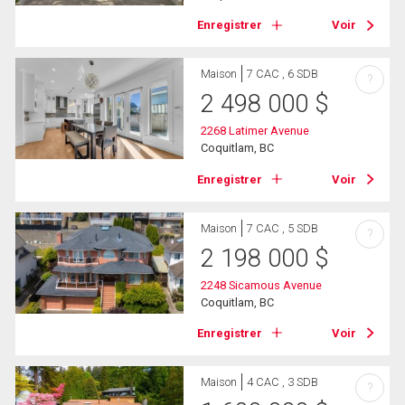
Enregistrer
Voir
Maison
7 CAC , 6 SDB
?
2 498 000
$
2268 Latimer Avenue
Coquitlam, BC
Enregistrer
Voir
Maison
7 CAC , 5 SDB
?
2 198 000
$
2248 Sicamous Avenue
Coquitlam, BC
Enregistrer
Voir
Maison
4 CAC , 3 SDB
?