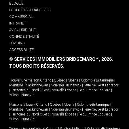
BLOGUE
PROPRIÉTÉS LUXUEUSES
COMMERCIAL
INTRANET
AVIS JURIDIQUE
CONFIDENTIALITÉ
TÉMOINS
ACCESSIBILITÉ
© SERVICES IMMOBILIERS BRIDGEMARQ
, 2026.
MD
TOUS DROITS RÉSERVÉS.
Trouver une maison
Ontario
|
Québec
|
Alberta
|
Colombie-Britannique
|
Manitoba
|
Saskatchewan
|
Nouveau-Brunswick
|
Terre-Neuve-et-Labrador
|
Territoires du Nord-Ouest
|
Nouvelle-Écosse
|
Île-du-Prince-Édouard
|
Yukon
|
Nunavut
.
Maisons à louer -
Ontario
|
Québec
|
Alberta
|
Colombie-Britannique
|
Manitoba
|
Saskatchewan
|
Nouveau-Brunswick
|
Terre-Neuve-et-Labrador
|
Territoires du Nord-Ouest
|
Nouvelle-Écosse
|
Île-du-Prince-Édouard
|
Yukon
|
Nunavut
.
Trouver des courtiers en
Ontario
|
Québec
|
Alberta
|
Colombie-Britannique