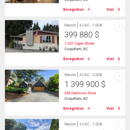
Enregistrer
Voir
Maison
4 CAC , 1 SDB
?
399 880
$
1-201 Cayer Street
Coquitlam, BC
Enregistrer
Voir
Maison
4 CAC , 3 SDB
?
1 399 900
$
343 Dartmoor Drive
Coquitlam, BC
Enregistrer
Voir
Maison
3 CAC , 1 SDB
?