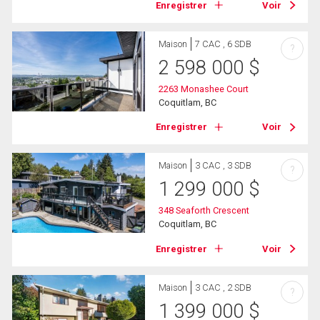
Enregistrer
Voir
Maison
7 CAC , 6 SDB
?
2 598 000
$
2263 Monashee Court
Coquitlam, BC
Enregistrer
Voir
Maison
3 CAC , 3 SDB
?
1 299 000
$
348 Seaforth Crescent
Coquitlam, BC
Enregistrer
Voir
Maison
3 CAC , 2 SDB
?
1 399 000
$