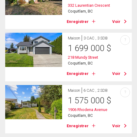
332 Laurentian Crescent
Coquitlam, BC
Enregistrer
Voir
Maison
3 CAC , 3 SDB
?
1 699 000
$
218 Mundy Street
Coquitlam, BC
Enregistrer
Voir
Maison
6 CAC , 2 SDB
?
1 575 000
$
1906 Rhodena Avenue
Coquitlam, BC
Enregistrer
Voir