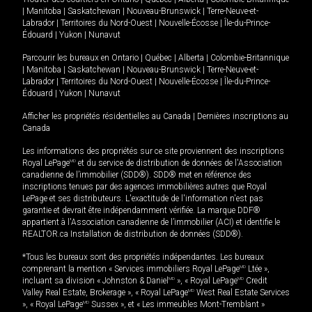
|
Manitoba
|
Saskatchewan
|
Nouveau-Brunswick
|
Terre-Neuve-et-
Labrador
|
Territoires du Nord-Ouest
|
Nouvelle-Écosse
|
Île-du-Prince-
Édouard
|
Yukon
|
Nunavut
Parcourir les bureaux en
Ontario
|
Québec
|
Alberta
|
Colombie-Britannique
|
Manitoba
|
Saskatchewan
|
Nouveau-Brunswick
|
Terre-Neuve-et-
Labrador
|
Territoires du Nord-Ouest
|
Nouvelle-Écosse
|
Île-du-Prince-
Édouard
|
Yukon
|
Nunavut
Afficher les propriétés résidentielles au Canada
|
Dernières inscriptions au
Canada
Les informations des propriétés sur ce site proviennent des inscriptions
Royal LePage
MD
et du service de distribution de données de l'Association
canadienne de l’immobilier (SDD®). SDD® met en référence des
inscriptions tenues par des agences immobilières autres que Royal
LePage et ses distributeurs. L'exactitude de l'information n'est pas
garantie et devrait être indépendamment vérifiée. La marque DDF®
appartient à l'Association canadienne de l’immobilier (ACI) et identifie le
REALTOR.ca Installation de distribution de données (SDD®).
*Tous les bureaux sont des propriétés indépendantes. Les bureaux
comprenant la mention « Services immobiliers Royal LePage
MD
Ltée »,
incluant sa division « Johnston & Daniel
MD
», « Royal LePage
MD
Credit
Valley Real Estate, Brokerage », « Royal LePage
MD
West Real Estate Services
», « Royal LePage
MD
Sussex », et « Les immeubles Mont-Tremblant »