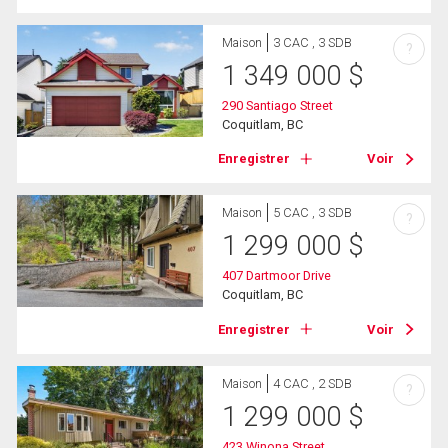
Maison
3 CAC , 3 SDB
?
1 349 000
$
290 Santiago Street
Coquitlam, BC
Enregistrer
Voir
Maison
5 CAC , 3 SDB
?
1 299 000
$
407 Dartmoor Drive
Coquitlam, BC
Enregistrer
Voir
Maison
4 CAC , 2 SDB
?
1 299 000
$
423 Winona Street