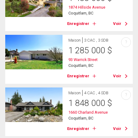
1874 Hillside Avenue
Coquitlam, BC
Enregistrer
Voir
Maison
3 CAC , 3 SDB
?
1 285 000
$
93 Warrick Street
Coquitlam, BC
Enregistrer
Voir
Maison
4 CAC , 4 SDB
?
1 848 000
$
1660 Charland Avenue
Coquitlam, BC
Enregistrer
Voir