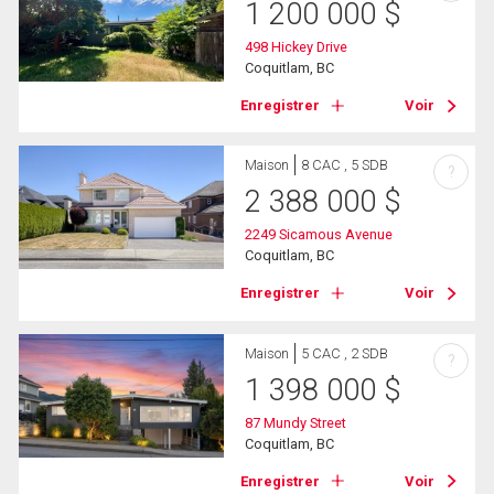
1 200 000
$
498 Hickey Drive
Coquitlam, BC
Enregistrer
Voir
Maison
8 CAC , 5 SDB
?
2 388 000
$
2249 Sicamous Avenue
Coquitlam, BC
Enregistrer
Voir
Maison
5 CAC , 2 SDB
?
1 398 000
$
87 Mundy Street
Coquitlam, BC
Enregistrer
Voir