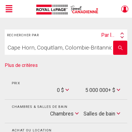
Menu
Rechercher
Live
En Direct
Par lieu
RECHERCHER PAR
Search
Trouvez
By
Entrez
votre
le
foyer
nom
de
Plus de critères
l'école
PRIX
Min
0 $
5 000 000+ $
Price
Max
Price
CHAMBRES & SALLES DE BAIN
Cham
Chambres
Salles de bain
Salles
de
bain
ACHAT OU LOCATION