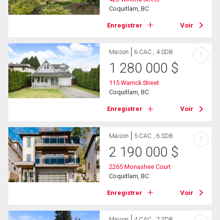
Coquitlam, BC
Enregistrer
Voir
Maison
6 CAC , 4 SDB
?
1 280 000
$
115 Warrick Street
Coquitlam, BC
Enregistrer
Voir
Maison
5 CAC , 6 SDB
?
2 190 000
$
2265 Monashee Court
Coquitlam, BC
Enregistrer
Voir
Maison
4 CAC , 2 SDB