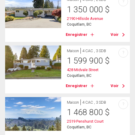
?
1 350 000
$
2190 Hillside Avenue
Coquitlam, BC
Enregistrer
Voir
Maison
4 CAC , 3 SDB
?
1 599 900
$
428 Midvale Street
Coquitlam, BC
Enregistrer
Voir
Maison
4 CAC , 3 SDB
?
1 468 800
$
2519 Penshurst Court
Coquitlam, BC