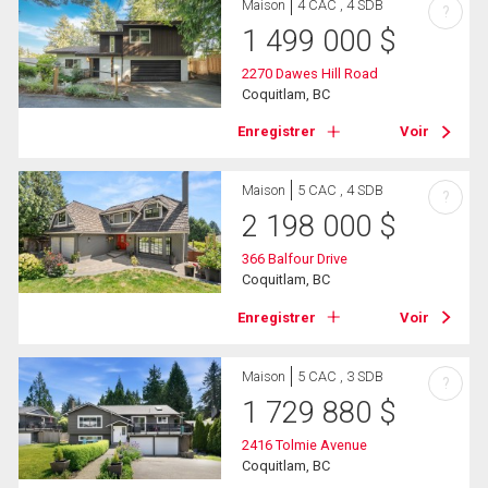
Maison
4 CAC , 4 SDB
?
1 499 000
$
2270 Dawes Hill Road
Coquitlam, BC
Enregistrer
Voir
Maison
5 CAC , 4 SDB
?
2 198 000
$
366 Balfour Drive
Coquitlam, BC
Enregistrer
Voir
Maison
5 CAC , 3 SDB
?
1 729 880
$
2416 Tolmie Avenue
Coquitlam, BC