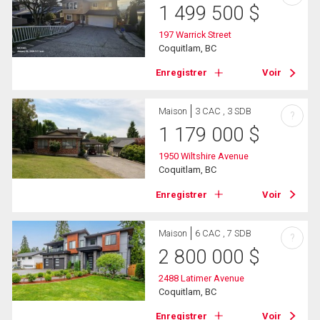
1 499 500
$
197 Warrick Street
Coquitlam, BC
Enregistrer
Voir
Maison
3 CAC , 3 SDB
?
1 179 000
$
1950 Wiltshire Avenue
Coquitlam, BC
Enregistrer
Voir
Maison
6 CAC , 7 SDB
?
2 800 000
$
2488 Latimer Avenue
Coquitlam, BC
Enregistrer
Voir