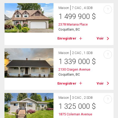
Maison
7 CAC , 4 SDB
?
1 499 900
$
2378 Mariana Place
Coquitlam, BC
Enregistrer
Voir
Maison
2 CAC , 1 SDB
?
1 339 000
$
2130 Craigen Avenue
Coquitlam, BC
Enregistrer
Voir
Maison
3 CAC , 2 SDB
?
1 325 000
$
1875 Coleman Avenue