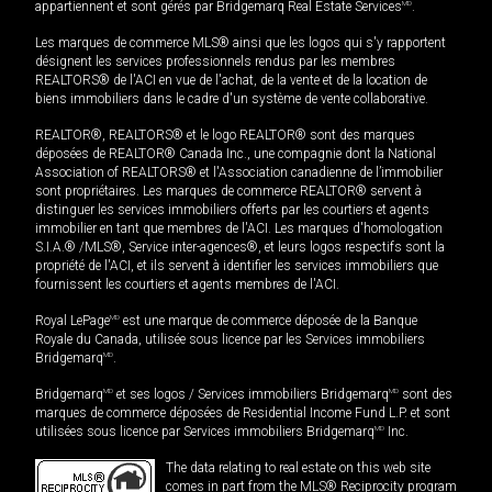
appartiennent et sont gérés par Bridgemarq Real Estate Services
MD
.
Les marques de commerce MLS® ainsi que les logos qui s'y rapportent
désignent les services professionnels rendus par les membres
REALTORS® de l'ACI en vue de l'achat, de la vente et de la location de
biens immobiliers dans le cadre d'un système de vente collaborative.
REALTOR®, REALTORS® et le logo REALTOR® sont des marques
déposées de REALTOR® Canada Inc., une compagnie dont la National
Association of REALTORS® et l'Association canadienne de l’immobilier
sont propriétaires. Les marques de commerce REALTOR® servent à
distinguer les services immobiliers offerts par les courtiers et agents
immobilier en tant que membres de l'ACI. Les marques d'homologation
S.I.A.® /MLS®, Service inter-agences®, et leurs logos respectifs sont la
propriété de l'ACI, et ils servent à identifier les services immobiliers que
fournissent les courtiers et agents membres de l'ACI.
Royal LePage
MD
est une marque de commerce déposée de la Banque
Royale du Canada, utilisée sous licence par les Services immobiliers
Bridgemarq
MD
.
Bridgemarq
MD
et ses logos / Services immobiliers Bridgemarq
MD
sont des
marques de commerce déposées de Residential Income Fund L.P. et sont
utilisées sous licence par Services immobiliers Bridgemarq
MD
Inc.
The data relating to real estate on this web site
comes in part from the MLS® Reciprocity program