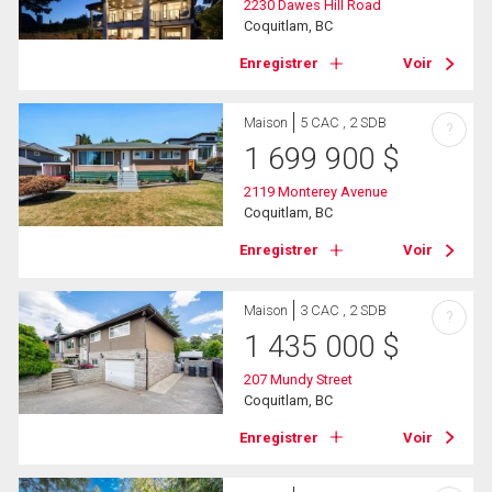
2230 Dawes Hill Road
Coquitlam, BC
Enregistrer
Voir
Maison
5 CAC , 2 SDB
?
1 699 900
$
2119 Monterey Avenue
Coquitlam, BC
Enregistrer
Voir
Maison
3 CAC , 2 SDB
?
1 435 000
$
207 Mundy Street
Coquitlam, BC
Enregistrer
Voir