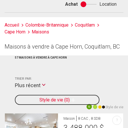
Achat
Location
Achat
ou
location
Accueil
Colombie-Britannique
Coquitlam
Cape Horn
Maisons
Maisons à vendre à Cape Horn, Coquitlam, BC
57 MAISONS À VENDRE À CAPE HORN
TRIER PAR:
Plus récent
Style de vie
0
Style de vie
10
Maison
8 CAC , 8 SDB
?