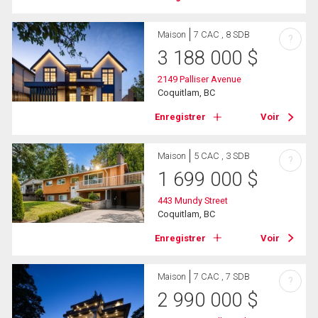
Maison
7 CAC , 8 SDB
?
3 188 000
$
2149 Palliser Avenue
Coquitlam, BC
Enregistrer
Voir
Maison
5 CAC , 3 SDB
?
1 699 000
$
443 Mundy Street
Coquitlam, BC
Enregistrer
Voir
Maison
7 CAC , 7 SDB
?
2 990 000
$