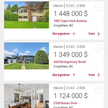
Maison
5 CAC , 3 SDB
?
1 448 000
$
1987 Cape Horn Avenue
Coquitlam, BC
Enregistrer
Voir
Maison
4 CAC , 2 SDB
?
1 349 000
$
430 Montgomery Street
Coquitlam, BC
Enregistrer
Voir
Maison
3 CAC , 2 SDB
?
1 124 000
$
2509 Burian Drive
Coquitlam, BC