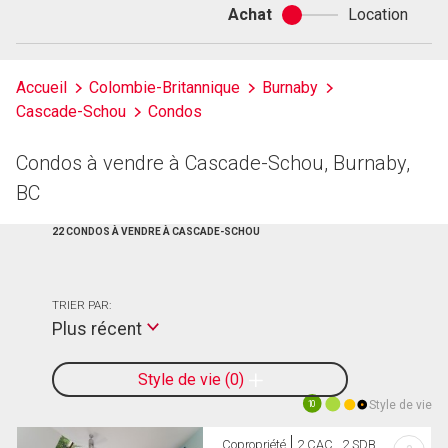
Achat
Location
Achat
ou
location
Accueil
Colombie-Britannique
Burnaby
Cascade-Schou
Condos
Condos à vendre à Cascade-Schou, Burnaby,
BC
22 CONDOS À VENDRE À CASCADE-SCHOU
TRIER PAR:
Plus récent
Style de vie
0
Style de vie
10
Copropriété
2 CAC , 2 SDB