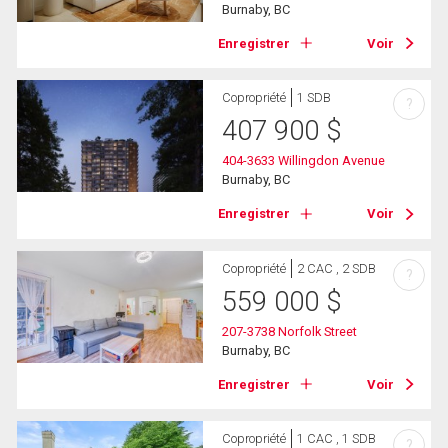
Burnaby, BC
Enregistrer
Voir
Copropriété
1 SDB
?
407 900
$
404-3633 Willingdon Avenue
Burnaby, BC
Enregistrer
Voir
Copropriété
2 CAC , 2 SDB
?
559 000
$
207-3738 Norfolk Street
Burnaby, BC
Enregistrer
Voir
Copropriété
1 CAC , 1 SDB
?