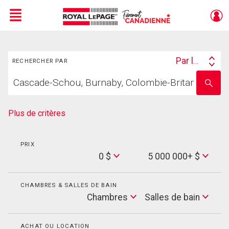
Menu
Rechercher
Live
En Direct
Par lieu
RECHERCHER PAR
Search
Trouvez
By
Entrez
votre
le
foyer
nom
de
Plus de critères
l'école
PRIX
Min
0 $
5 000 000+ $
Price
Max
Price
CHAMBRES & SALLES DE BAIN
Cham
Chambres
Salles de bain
Salles
de
bain
ACHAT OU LOCATION