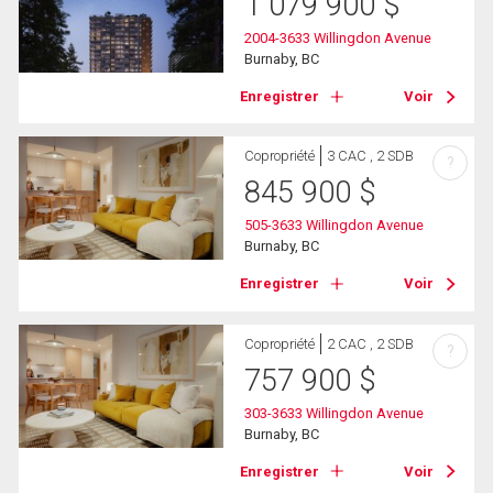
1 079 900
$
2004-3633 Willingdon Avenue
Burnaby, BC
Enregistrer
Voir
Copropriété
3 CAC , 2 SDB
?
845 900
$
505-3633 Willingdon Avenue
Burnaby, BC
Enregistrer
Voir
Copropriété
2 CAC , 2 SDB
?
757 900
$
303-3633 Willingdon Avenue
Burnaby, BC
Enregistrer
Voir