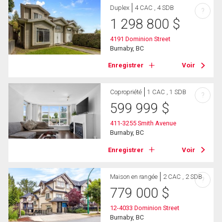
Duplex
4 CAC , 4 SDB
?
1 298 800
$
4191 Dominion Street
Burnaby, BC
Enregistrer
Voir
Copropriété
1 CAC , 1 SDB
?
599 999
$
411-3255 Smith Avenue
Burnaby, BC
Enregistrer
Voir
Maison en rangée
2 CAC , 2 SDB
?
779 000
$
12-4033 Dominion Street
Burnaby, BC