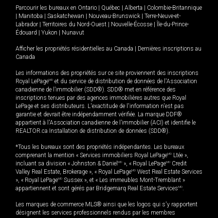
Parcourir les bureaux en
Ontario
|
Québec
|
Alberta
|
Colombie-Britannique
|
Manitoba
|
Saskatchewan
|
Nouveau-Brunswick
|
Terre-Neuve-et-
Labrador
|
Territoires du Nord-Ouest
|
Nouvelle-Écosse
|
Île-du-Prince-
Édouard
|
Yukon
|
Nunavut
Afficher les propriétés résidentielles au Canada
|
Dernières inscriptions au
Canada
Les informations des propriétés sur ce site proviennent des inscriptions
Royal LePage
MD
et du service de distribution de données de l'Association
canadienne de l’immobilier (SDD®). SDD® met en référence des
inscriptions tenues par des agences immobilières autres que Royal
LePage et ses distributeurs. L'exactitude de l'information n'est pas
garantie et devrait être indépendamment vérifiée. La marque DDF®
appartient à l'Association canadienne de l’immobilier (ACI) et identifie le
REALTOR.ca Installation de distribution de données (SDD®).
*Tous les bureaux sont des propriétés indépendantes. Les bureaux
comprenant la mention « Services immobiliers Royal LePage
MD
Ltée »,
incluant sa division « Johnston & Daniel
MD
», « Royal LePage
MD
Credit
Valley Real Estate, Brokerage », « Royal LePage
MD
West Real Estate Services
», « Royal LePage
MD
Sussex », et « Les immeubles Mont-Tremblant »
appartiennent et sont gérés par Bridgemarq Real Estate Services
MD
.
Les marques de commerce MLS® ainsi que les logos qui s'y rapportent
désignent les services professionnels rendus par les membres