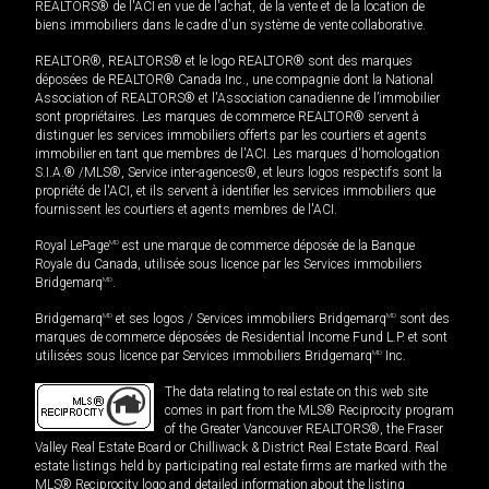
REALTORS® de l'ACI en vue de l'achat, de la vente et de la location de
biens immobiliers dans le cadre d'un système de vente collaborative.
REALTOR®, REALTORS® et le logo REALTOR® sont des marques
déposées de REALTOR® Canada Inc., une compagnie dont la National
Association of REALTORS® et l'Association canadienne de l’immobilier
sont propriétaires. Les marques de commerce REALTOR® servent à
distinguer les services immobiliers offerts par les courtiers et agents
immobilier en tant que membres de l'ACI. Les marques d'homologation
S.I.A.® /MLS®, Service inter-agences®, et leurs logos respectifs sont la
propriété de l'ACI, et ils servent à identifier les services immobiliers que
fournissent les courtiers et agents membres de l'ACI.
Royal LePage
MD
est une marque de commerce déposée de la Banque
Royale du Canada, utilisée sous licence par les Services immobiliers
Bridgemarq
MD
.
Bridgemarq
MD
et ses logos / Services immobiliers Bridgemarq
MD
sont des
marques de commerce déposées de Residential Income Fund L.P. et sont
utilisées sous licence par Services immobiliers Bridgemarq
MD
Inc.
The data relating to real estate on this web site
comes in part from the MLS® Reciprocity program
of the Greater Vancouver REALTORS®, the Fraser
Valley Real Estate Board or Chilliwack & District Real Estate Board. Real
estate listings held by participating real estate firms are marked with the
MLS® Reciprocity logo and detailed information about the listing