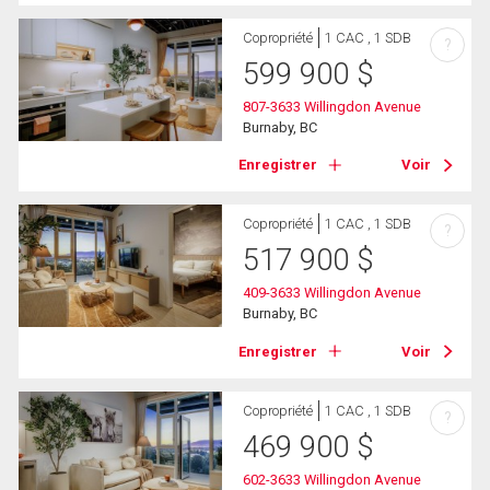
Copropriété
1 CAC , 1 SDB
?
599 900
$
807-3633 Willingdon Avenue
Burnaby, BC
Enregistrer
Voir
Copropriété
1 CAC , 1 SDB
?
517 900
$
409-3633 Willingdon Avenue
Burnaby, BC
Enregistrer
Voir
Copropriété
1 CAC , 1 SDB
?
469 900
$
602-3633 Willingdon Avenue