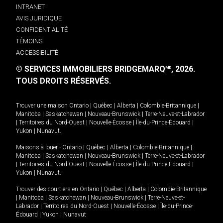
INTRANET
AVIS JURIDIQUE
CONFIDENTIALITÉ
TÉMOINS
ACCESSIBILITÉ
© SERVICES IMMOBILIERS BRIDGEMARQ
, 2026.
MD
TOUS DROITS RÉSERVÉS.
Trouver une maison
Ontario
|
Québec
|
Alberta
|
Colombie-Britannique
|
Manitoba
|
Saskatchewan
|
Nouveau-Brunswick
|
Terre-Neuve-et-Labrador
|
Territoires du Nord-Ouest
|
Nouvelle-Écosse
|
Île-du-Prince-Édouard
|
Yukon
|
Nunavut
.
Maisons à louer -
Ontario
|
Québec
|
Alberta
|
Colombie-Britannique
|
Manitoba
|
Saskatchewan
|
Nouveau-Brunswick
|
Terre-Neuve-et-Labrador
|
Territoires du Nord-Ouest
|
Nouvelle-Écosse
|
Île-du-Prince-Édouard
|
Yukon
|
Nunavut
.
Trouver des courtiers en
Ontario
|
Québec
|
Alberta
|
Colombie-Britannique
|
Manitoba
|
Saskatchewan
|
Nouveau-Brunswick
|
Terre-Neuve-et-
Labrador
|
Territoires du Nord-Ouest
|
Nouvelle-Écosse
|
Île-du-Prince-
Édouard
|
Yukon
|
Nunavut