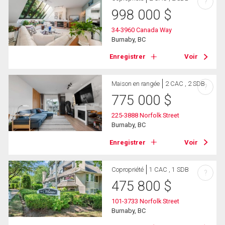
?
998 000
$
34-3960 Canada Way
Burnaby, BC
Enregistrer
Voir
Maison en rangée
2 CAC , 2 SDB
?
775 000
$
225-3888 Norfolk Street
Burnaby, BC
Enregistrer
Voir
Copropriété
1 CAC , 1 SDB
?
475 800
$
101-3733 Norfolk Street
Burnaby, BC