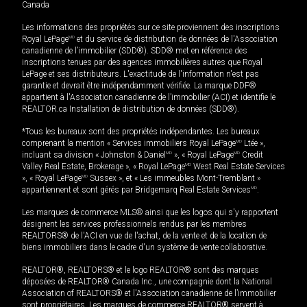
Canada
Les informations des propriétés sur ce site proviennent des inscriptions
Royal LePage
MD
et du service de distribution de données de l'Association
canadienne de l’immobilier (SDD®). SDD® met en référence des
inscriptions tenues par des agences immobilières autres que Royal
LePage et ses distributeurs. L'exactitude de l'information n'est pas
garantie et devrait être indépendamment vérifiée. La marque DDF®
appartient à l'Association canadienne de l’immobilier (ACI) et identifie le
REALTOR.ca Installation de distribution de données (SDD®).
*Tous les bureaux sont des propriétés indépendantes. Les bureaux
comprenant la mention « Services immobiliers Royal LePage
MD
Ltée »,
incluant sa division « Johnston & Daniel
MD
», « Royal LePage
MD
Credit
Valley Real Estate, Brokerage », « Royal LePage
MD
West Real Estate Services
», « Royal LePage
MD
Sussex », et « Les immeubles Mont-Tremblant »
appartiennent et sont gérés par Bridgemarq Real Estate Services
MD
.
Les marques de commerce MLS® ainsi que les logos qui s'y rapportent
désignent les services professionnels rendus par les membres
REALTORS® de l'ACI en vue de l'achat, de la vente et de la location de
biens immobiliers dans le cadre d'un système de vente collaborative.
REALTOR®, REALTORS® et le logo REALTOR® sont des marques
déposées de REALTOR® Canada Inc., une compagnie dont la National
Association of REALTORS® et l'Association canadienne de l’immobilier
sont propriétaires. Les marques de commerce REALTOR® servent à