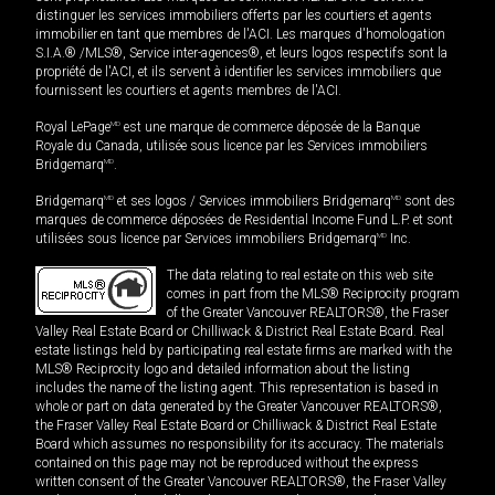
distinguer les services immobiliers offerts par les courtiers et agents
immobilier en tant que membres de l'ACI. Les marques d'homologation
S.I.A.® /MLS®, Service inter-agences®, et leurs logos respectifs sont la
propriété de l'ACI, et ils servent à identifier les services immobiliers que
fournissent les courtiers et agents membres de l'ACI.
Royal LePage
MD
est une marque de commerce déposée de la Banque
Royale du Canada, utilisée sous licence par les Services immobiliers
Bridgemarq
MD
.
Bridgemarq
MD
et ses logos / Services immobiliers Bridgemarq
MD
sont des
marques de commerce déposées de Residential Income Fund L.P. et sont
utilisées sous licence par Services immobiliers Bridgemarq
MD
Inc.
The data relating to real estate on this web site
comes in part from the MLS® Reciprocity program
of the Greater Vancouver REALTORS®, the Fraser
Valley Real Estate Board or Chilliwack & District Real Estate Board. Real
estate listings held by participating real estate firms are marked with the
MLS® Reciprocity logo and detailed information about the listing
includes the name of the listing agent. This representation is based in
whole or part on data generated by the Greater Vancouver REALTORS®,
the Fraser Valley Real Estate Board or Chilliwack & District Real Estate
Board which assumes no responsibility for its accuracy. The materials
contained on this page may not be reproduced without the express
written consent of the Greater Vancouver REALTORS®, the Fraser Valley