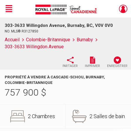
Menu
303-3633 Willingdon Avenue, Burnaby, BC, V0V 0V0
Live
En Direct
NO. MLS® R3127850
Accueil
Colombie-Britannique
Burnaby
303-3633 Willingdon Avenue
PARTAGER
IMPRIMER
ENREGISTRER
PROPRIÉTÉ À VENDRE À CASCADE-SCHOU, BURNABY,
COLOMBIE-BRITANNIQUE
757 900
$
2 Chambres
2 Salles de bain