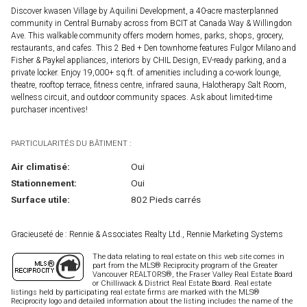
Discover kwasen Village by Aquilini Development, a 40-acre masterplanned
community in Central Burnaby across from BCIT at Canada Way & Willingdon
Ave. This walkable community offers modern homes, parks, shops, grocery,
restaurants, and cafes. This 2 Bed + Den townhome features Fulgor Milano and
Fisher & Paykel appliances, interiors by CHIL Design, EV-ready parking, and a
private locker. Enjoy 19,000+ sq.ft. of amenities including a co-work lounge,
theatre, rooftop terrace, fitness centre, infrared sauna, Halotherapy Salt Room,
wellness circuit, and outdoor community spaces. Ask about limited-time
purchaser incentives!
PARTICULARITÉS DU BÂTIMENT :
Air climatisé:
Oui
Stationnement:
Oui
Surface utile:
802 Pieds carrés
Gracieuseté de : Rennie & Associates Realty Ltd., Rennie Marketing Systems
The data relating to real estate on this web site comes in
part from the MLS® Reciprocity program of the Greater
Vancouver REALTORS®, the Fraser Valley Real Estate Board
or Chilliwack & District Real Estate Board. Real estate
listings held by participating real estate firms are marked with the MLS®
Reciprocity logo and detailed information about the listing includes the name of the