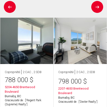
Copropriété
2 CAC , 2 SDB
Copropriété
2 CAC , 2 SDB
788 000
$
798 000
$
5204-4650 Brentwood
2207-4650 Brentwood
Boulevard
Boulevard
Burnaby, BC
Burnaby, BC
Gracieuseté de : ['Regent Park
Gracieuseté de : ['Dexter Realty']
(Supreme) Realty']