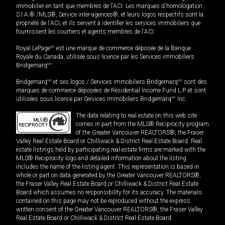
immobilier en tant que membres de l'ACI. Les marques d'homologation
S.I.A.® /MLS®, Service inter-agences®, et leurs logos respectifs sont la
propriété de l'ACI, et ils servent à identifier les services immobiliers que
fournissent les courtiers et agents membres de l'ACI.
Royal LePage
MD
est une marque de commerce déposée de la Banque
Royale du Canada, utilisée sous licence par les Services immobiliers
Bridgemarq
MD
.
Bridgemarq
MD
et ses logos / Services immobiliers Bridgemarq
MD
sont des
marques de commerce déposées de Residential Income Fund L.P. et sont
utilisées sous licence par Services immobiliers Bridgemarq
MD
Inc.
The data relating to real estate on this web site
comes in part from the MLS® Reciprocity program
of the Greater Vancouver REALTORS®, the Fraser
Valley Real Estate Board or Chilliwack & District Real Estate Board. Real
estate listings held by participating real estate firms are marked with the
MLS® Reciprocity logo and detailed information about the listing
includes the name of the listing agent. This representation is based in
whole or part on data generated by the Greater Vancouver REALTORS®,
the Fraser Valley Real Estate Board or Chilliwack & District Real Estate
Board which assumes no responsibility for its accuracy. The materials
contained on this page may not be reproduced without the express
written consent of the Greater Vancouver REALTORS®, the Fraser Valley
Real Estate Board or Chilliwack & District Real Estate Board.