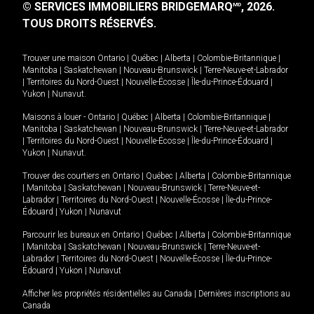
© SERVICES IMMOBILIERS BRIDGEMARQ
, 2026.
MD
TOUS DROITS RÉSERVÉS.
Trouver une maison
Ontario
|
Québec
|
Alberta
|
Colombie-Britannique
|
Manitoba
|
Saskatchewan
|
Nouveau-Brunswick
|
Terre-Neuve-et-Labrador
|
Territoires du Nord-Ouest
|
Nouvelle-Écosse
|
Île-du-Prince-Édouard
|
Yukon
|
Nunavut
.
Maisons à louer -
Ontario
|
Québec
|
Alberta
|
Colombie-Britannique
|
Manitoba
|
Saskatchewan
|
Nouveau-Brunswick
|
Terre-Neuve-et-Labrador
|
Territoires du Nord-Ouest
|
Nouvelle-Écosse
|
Île-du-Prince-Édouard
|
Yukon
|
Nunavut
.
Trouver des courtiers en
Ontario
|
Québec
|
Alberta
|
Colombie-Britannique
|
Manitoba
|
Saskatchewan
|
Nouveau-Brunswick
|
Terre-Neuve-et-
Labrador
|
Territoires du Nord-Ouest
|
Nouvelle-Écosse
|
Île-du-Prince-
Édouard
|
Yukon
|
Nunavut
Parcourir les bureaux en
Ontario
|
Québec
|
Alberta
|
Colombie-Britannique
|
Manitoba
|
Saskatchewan
|
Nouveau-Brunswick
|
Terre-Neuve-et-
Labrador
|
Territoires du Nord-Ouest
|
Nouvelle-Écosse
|
Île-du-Prince-
Édouard
|
Yukon
|
Nunavut
Afficher les propriétés résidentielles au Canada
|
Dernières inscriptions au
Canada