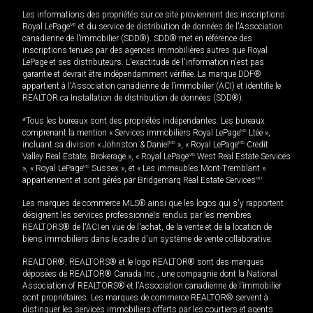
Les informations des propriétés sur ce site proviennent des inscriptions
Royal LePage
MD
et du service de distribution de données de l'Association
canadienne de l’immobilier (SDD®). SDD® met en référence des
inscriptions tenues par des agences immobilières autres que Royal
LePage et ses distributeurs. L'exactitude de l'information n'est pas
garantie et devrait être indépendamment vérifiée. La marque DDF®
appartient à l'Association canadienne de l’immobilier (ACI) et identifie le
REALTOR.ca Installation de distribution de données (SDD®).
*Tous les bureaux sont des propriétés indépendantes. Les bureaux
comprenant la mention « Services immobiliers Royal LePage
MD
Ltée »,
incluant sa division « Johnston & Daniel
MD
», « Royal LePage
MD
Credit
Valley Real Estate, Brokerage », « Royal LePage
MD
West Real Estate Services
», « Royal LePage
MD
Sussex », et « Les immeubles Mont-Tremblant »
appartiennent et sont gérés par Bridgemarq Real Estate Services
MD
.
Les marques de commerce MLS® ainsi que les logos qui s'y rapportent
désignent les services professionnels rendus par les membres
REALTORS® de l'ACI en vue de l'achat, de la vente et de la location de
biens immobiliers dans le cadre d'un système de vente collaborative.
REALTOR®, REALTORS® et le logo REALTOR® sont des marques
déposées de REALTOR® Canada Inc., une compagnie dont la National
Association of REALTORS® et l'Association canadienne de l’immobilier
sont propriétaires. Les marques de commerce REALTOR® servent à
distinguer les services immobiliers offerts par les courtiers et agents