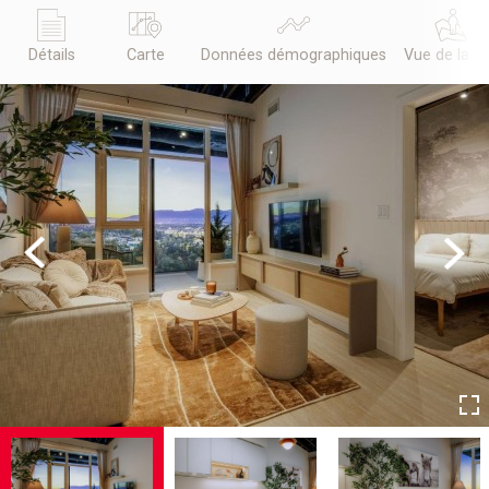
Détails
Carte
Données démographiques
Vue de la r
Previous
Next