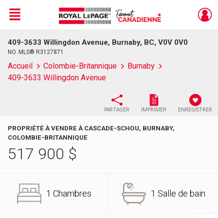
Menu
409-3633 Willingdon Avenue, Burnaby, BC, V0V 0V0
Live
En Direct
NO. MLS® R3127871
Accueil
Colombie-Britannique
Burnaby
409-3633 Willingdon Avenue
PARTAGER
IMPRIMER
ENREGISTRER
PROPRIÉTÉ À VENDRE À CASCADE-SCHOU, BURNABY,
COLOMBIE-BRITANNIQUE
517 900
$
1 Chambres
1 Salle de bain