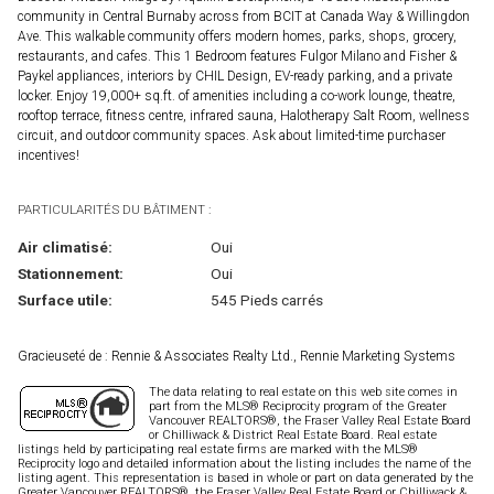
community in Central Burnaby across from BCIT at Canada Way & Willingdon
Ave. This walkable community offers modern homes, parks, shops, grocery,
restaurants, and cafes. This 1 Bedroom features Fulgor Milano and Fisher &
Paykel appliances, interiors by CHIL Design, EV-ready parking, and a private
locker. Enjoy 19,000+ sq.ft. of amenities including a co-work lounge, theatre,
rooftop terrace, fitness centre, infrared sauna, Halotherapy Salt Room, wellness
circuit, and outdoor community spaces. Ask about limited-time purchaser
incentives!
PARTICULARITÉS DU BÂTIMENT :
Air climatisé:
Oui
Stationnement:
Oui
Surface utile:
545 Pieds carrés
Gracieuseté de : Rennie & Associates Realty Ltd., Rennie Marketing Systems
The data relating to real estate on this web site comes in
part from the MLS® Reciprocity program of the Greater
Vancouver REALTORS®, the Fraser Valley Real Estate Board
or Chilliwack & District Real Estate Board. Real estate
listings held by participating real estate firms are marked with the MLS®
Reciprocity logo and detailed information about the listing includes the name of the
listing agent. This representation is based in whole or part on data generated by the
Greater Vancouver REALTORS®, the Fraser Valley Real Estate Board or Chilliwack &