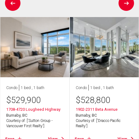
Condo
1 bed , 1 bath
Condo
1 bed , 1 bath
$
529,900
$
528,800
1708-4720 Lougheed Highway
1902-2311 Beta Avenue
Burnaby, BC
Burnaby, BC
Courtesy of: ['Sutton Group -
Courtesy of: ['Dracco Pacific
Vancouver First Realty']
Realty']
Save
View
Save
View