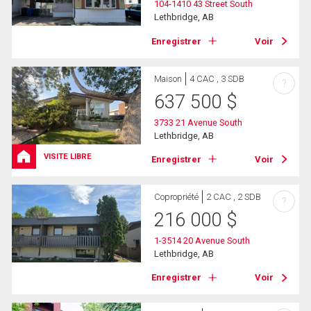
104-1410 43 Street South
Lethbridge, AB
Enregistrer
Voir
Maison
4 CAC , 3 SDB
?
637 500
$
3733 21 Avenue South
Lethbridge, AB
VISITE LIBRE
Enregistrer
Voir
Copropriété
2 CAC , 2 SDB
?
216 000
$
1-3514 20 Avenue South
Lethbridge, AB
Enregistrer
Voir