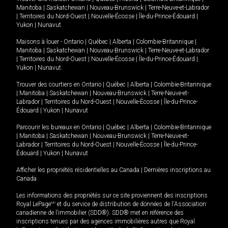
Manitoba
|
Saskatchewan
|
Nouveau-Brunswick
|
Terre-Neuve-et-Labrador
|
Territoires du Nord-Ouest
|
Nouvelle-Écosse
|
Île-du-Prince-Édouard
|
Yukon
|
Nunavut
.
Maisons à louer -
Ontario
|
Québec
|
Alberta
|
Colombie-Britannique
|
Manitoba
|
Saskatchewan
|
Nouveau-Brunswick
|
Terre-Neuve-et-Labrador
|
Territoires du Nord-Ouest
|
Nouvelle-Écosse
|
Île-du-Prince-Édouard
|
Yukon
|
Nunavut
.
Trouver des courtiers en
Ontario
|
Québec
|
Alberta
|
Colombie-Britannique
|
Manitoba
|
Saskatchewan
|
Nouveau-Brunswick
|
Terre-Neuve-et-
Labrador
|
Territoires du Nord-Ouest
|
Nouvelle-Écosse
|
Île-du-Prince-
Édouard
|
Yukon
|
Nunavut
Parcourir les bureaux en
Ontario
|
Québec
|
Alberta
|
Colombie-Britannique
|
Manitoba
|
Saskatchewan
|
Nouveau-Brunswick
|
Terre-Neuve-et-
Labrador
|
Territoires du Nord-Ouest
|
Nouvelle-Écosse
|
Île-du-Prince-
Édouard
|
Yukon
|
Nunavut
Afficher les propriétés résidentielles au Canada
|
Dernières inscriptions au
Canada
Les informations des propriétés sur ce site proviennent des inscriptions
Royal LePage
MD
et du service de distribution de données de l'Association
canadienne de l’immobilier (SDD®). SDD® met en référence des
inscriptions tenues par des agences immobilières autres que Royal