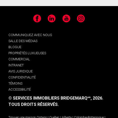
Facebook
LinkedIn
YouTube
Instagram
COMMUNIQUEZ AVEC NOUS
SALLE DES MÉDIAS
BLOGUE
PROPRIÉTÉS LUXUEUSES
COMMERCIAL
INTRANET
AVIS JURIDIQUE
CONFIDENTIALITÉ
TÉMOINS
ACCESSIBILITÉ
© SERVICES IMMOBILIERS BRIDGEMARQ
, 2026.
MD
TOUS DROITS RÉSERVÉS.
Trouver une maison
Ontario
|
Québec
|
Alberta
|
Colombie-Britannique
|