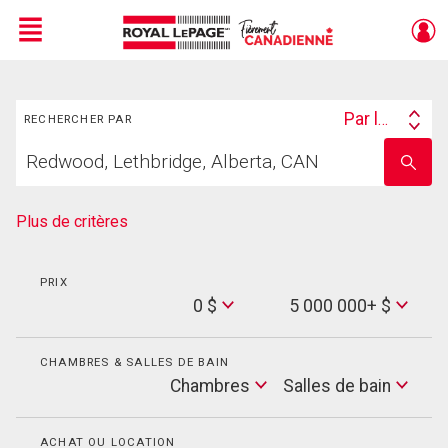
Menu
Rechercher
Live
En Direct
Par lieu
RECHERCHER PAR
Search
Trouvez
By
Entrez
votre
le
foyer
nom
de
Plus de critères
l'école
PRIX
Min
0 $
5 000 000+ $
Price
Max
Price
CHAMBRES & SALLES DE BAIN
Cham
Chambres
Salles de bain
Salles
de
bain
ACHAT OU LOCATION