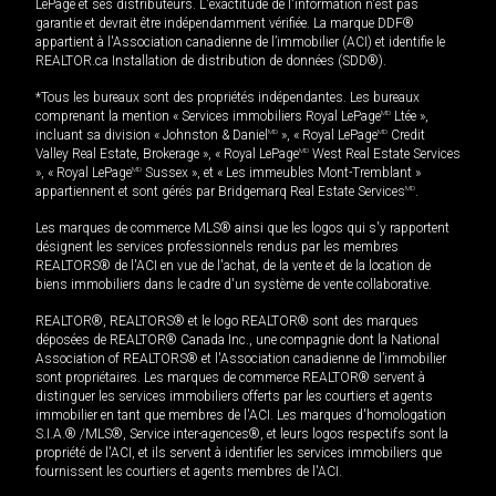
LePage et ses distributeurs. L'exactitude de l'information n'est pas
garantie et devrait être indépendamment vérifiée. La marque DDF®
appartient à l'Association canadienne de l’immobilier (ACI) et identifie le
REALTOR.ca Installation de distribution de données (SDD®).
*Tous les bureaux sont des propriétés indépendantes. Les bureaux
comprenant la mention « Services immobiliers Royal LePage
MD
Ltée »,
incluant sa division « Johnston & Daniel
MD
», « Royal LePage
MD
Credit
Valley Real Estate, Brokerage », « Royal LePage
MD
West Real Estate Services
», « Royal LePage
MD
Sussex », et « Les immeubles Mont-Tremblant »
appartiennent et sont gérés par Bridgemarq Real Estate Services
MD
.
Les marques de commerce MLS® ainsi que les logos qui s'y rapportent
désignent les services professionnels rendus par les membres
REALTORS® de l'ACI en vue de l'achat, de la vente et de la location de
biens immobiliers dans le cadre d'un système de vente collaborative.
REALTOR®, REALTORS® et le logo REALTOR® sont des marques
déposées de REALTOR® Canada Inc., une compagnie dont la National
Association of REALTORS® et l'Association canadienne de l’immobilier
sont propriétaires. Les marques de commerce REALTOR® servent à
distinguer les services immobiliers offerts par les courtiers et agents
immobilier en tant que membres de l'ACI. Les marques d'homologation
S.I.A.® /MLS®, Service inter-agences®, et leurs logos respectifs sont la
propriété de l'ACI, et ils servent à identifier les services immobiliers que
fournissent les courtiers et agents membres de l'ACI.