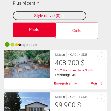
Plus récent
Style de vie
0
Photo
Carte
Style de vie
10
Maison
4 CAC , 4 SDB
?
408 700
$
1302 Michigan Place South
Lethbridge, AB
Enregistrer
Voir
Maison
2 CAC , 1 SDB
?
99 900
$