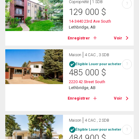
Copropriété
1 SDB
?
129 000
$
14-3440 23rd Ave South
Lethbridge, AB
Enregistrer
Voir
Maison
4 CAC , 3 SDB
?
Éligible Louer pour acheter
485 000
$
2220 42 Street South
Lethbridge, AB
Enregistrer
Voir
Maison
4 CAC , 2 SDB
?
Éligible Louer pour acheter
484 900
$