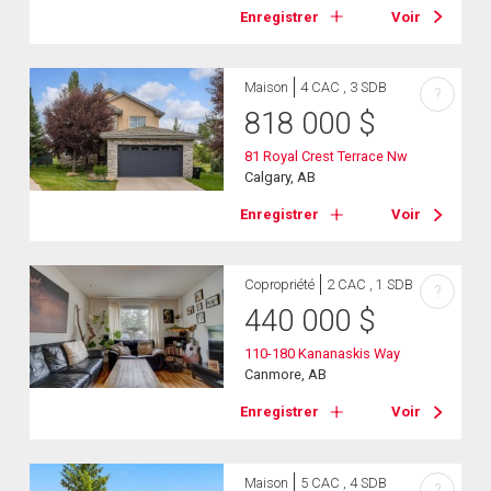
Enregistrer
Voir
Maison
4 CAC , 3 SDB
?
818 000
$
81 Royal Crest Terrace Nw
Calgary, AB
Enregistrer
Voir
Copropriété
2 CAC , 1 SDB
?
440 000
$
110-180 Kananaskis Way
Canmore, AB
Enregistrer
Voir
Maison
5 CAC , 4 SDB
?