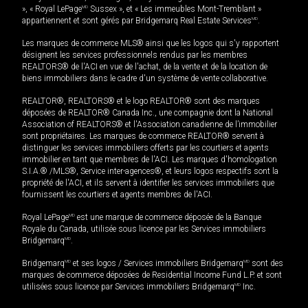
», « Royal LePage
MD
Sussex », et « Les immeubles Mont-Tremblant »
appartiennent et sont gérés par Bridgemarq Real Estate Services
MD
.
Les marques de commerce MLS® ainsi que les logos qui s'y rapportent
désignent les services professionnels rendus par les membres
REALTORS® de l'ACI en vue de l'achat, de la vente et de la location de
biens immobiliers dans le cadre d'un système de vente collaborative.
REALTOR®, REALTORS® et le logo REALTOR® sont des marques
déposées de REALTOR® Canada Inc., une compagnie dont la National
Association of REALTORS® et l'Association canadienne de l’immobilier
sont propriétaires. Les marques de commerce REALTOR® servent à
distinguer les services immobiliers offerts par les courtiers et agents
immobilier en tant que membres de l'ACI. Les marques d'homologation
S.I.A.® /MLS®, Service inter-agences®, et leurs logos respectifs sont la
propriété de l'ACI, et ils servent à identifier les services immobiliers que
fournissent les courtiers et agents membres de l'ACI.
Royal LePage
MD
est une marque de commerce déposée de la Banque
Royale du Canada, utilisée sous licence par les Services immobiliers
Bridgemarq
MD
.
Bridgemarq
MD
et ses logos / Services immobiliers Bridgemarq
MD
sont des
marques de commerce déposées de Residential Income Fund L.P. et sont
utilisées sous licence par Services immobiliers Bridgemarq
MD
Inc.