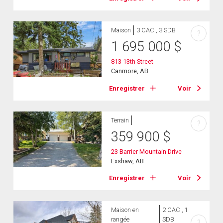
Maison
3 CAC , 3 SDB
?
1 695 000
$
813 13th Street
Canmore, AB
Enregistrer
Voir
Terrain
?
359 900
$
23 Barrier Mountain Drive
Exshaw, AB
Enregistrer
Voir
Maison en
2 CAC , 1
rangée
SDB
?