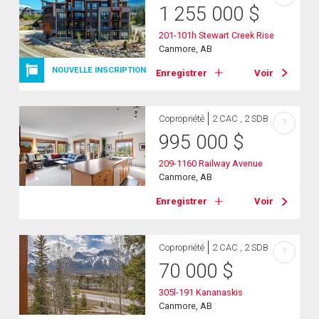
1 255 000
$
201-101h Stewart Creek Rise
Canmore, AB
NOUVELLE INSCRIPTION
Enregistrer
Voir
Copropriété
2 CAC , 2 SDB
?
995 000
$
209-1160 Railway Avenue
Canmore, AB
Enregistrer
Voir
Copropriété
2 CAC , 2 SDB
?
70 000
$
305l-191 Kananaskis
Canmore, AB