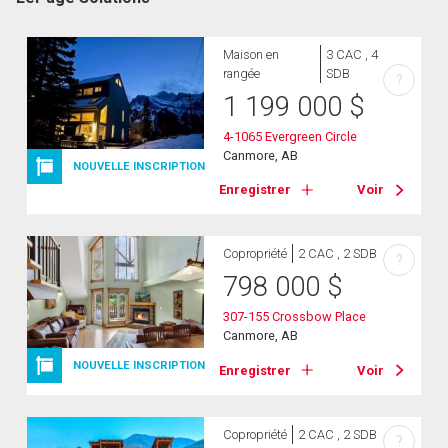
Maison en
3 CAC , 4
rangée
SDB
?
1 199 000
$
4-1065 Evergreen Circle
Canmore, AB
NOUVELLE INSCRIPTION
Enregistrer
Voir
Copropriété
2 CAC , 2 SDB
?
798 000
$
307-155 Crossbow Place
Canmore, AB
NOUVELLE INSCRIPTION
Enregistrer
Voir
Copropriété
2 CAC , 2 SDB
?