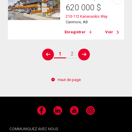
620 000
$
210-112 Kananaskis Way
Canmore, AB
Enregistrer
Voir
1
2
prev
next
Haut de page
Facebook
LinkedIn
YouTube
Instagram
COMMUNIQUEZ AVEC NOUS