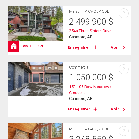
Maison
4 CAC , 4 SDB
?
2 499 900
$
254a Three Sisters Drive
Canmore, AB
VISITE LIBRE
Enregistrer
Voir
Commercial
?
1 050 000
$
152-105 Bow Meadows
Crescent
Canmore, AB
Enregistrer
Voir
Maison
4 CAC , 3 SDB
?