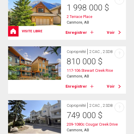
1 998 000
$
2 Terrace Place
Canmore, AB
VISITE LIBRE
Enregistrer
Voir
Copropriété
2 CAC , 2 SDB
?
810 000
$
117-106 Stewart Creek Rise
Canmore, AB
Enregistrer
Voir
Copropriété
2 CAC , 2 SDB
?
749 000
$
209-1080c Cougar Creek Drive
Canmore, AB