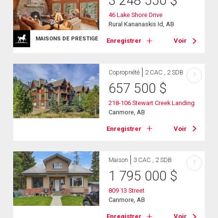
3 248 550
$
46 Lake Shore Drive
Rural Kananaskis Id, AB
MAISONS DE PRESTIGE
Enregistrer
Voir
Copropriété
2 CAC , 2 SDB
?
657 500
$
218-106 Stewart Creek Landing
Canmore, AB
Enregistrer
Voir
Maison
3 CAC , 2 SDB
?
1 795 000
$
809 13 Street
Canmore, AB
Enregistrer
Voir