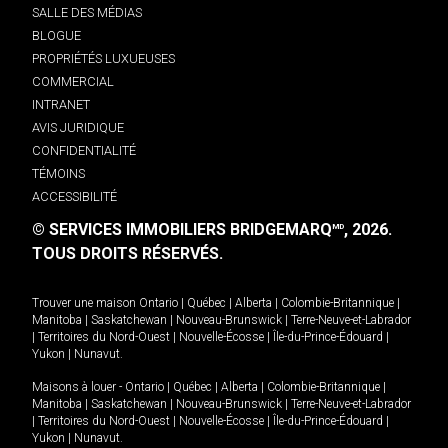
SALLE DES MÉDIAS
BLOGUE
PROPRIÉTÉS LUXUEUSES
COMMERCIAL
INTRANET
AVIS JURIDIQUE
CONFIDENTIALITÉ
TÉMOINS
ACCESSIBILITÉ
© SERVICES IMMOBILIERS BRIDGEMARQ
, 2026.
MD
TOUS DROITS RÉSERVÉS.
Trouver une maison
Ontario
|
Québec
|
Alberta
|
Colombie-Britannique
|
Manitoba
|
Saskatchewan
|
Nouveau-Brunswick
|
Terre-Neuve-et-Labrador
|
Territoires du Nord-Ouest
|
Nouvelle-Écosse
|
Île-du-Prince-Édouard
|
Yukon
|
Nunavut
.
Maisons à louer -
Ontario
|
Québec
|
Alberta
|
Colombie-Britannique
|
Manitoba
|
Saskatchewan
|
Nouveau-Brunswick
|
Terre-Neuve-et-Labrador
|
Territoires du Nord-Ouest
|
Nouvelle-Écosse
|
Île-du-Prince-Édouard
|
Yukon
|
Nunavut
.