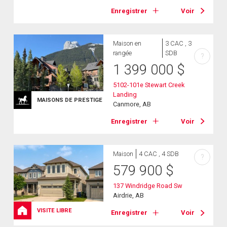
Enregistrer
Voir
Maison en
3 CAC , 3
rangée
SDB
?
1 399 000
$
5102-101e Stewart Creek
Landing
MAISONS DE PRESTIGE
Canmore, AB
Enregistrer
Voir
Maison
4 CAC , 4 SDB
?
579 900
$
137 Windridge Road Sw
Airdrie, AB
VISITE LIBRE
Enregistrer
Voir