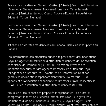
Trouver des courtiers en
Ontario
|
Québec
|
Alberta
|
Colombie-Britannique
|
Manitoba
|
Saskatchewan
|
Nouveau-Brunswick
|
Terre-Neuve-et-
Labrador
|
Territoires du Nord-Ouest
|
Nouvelle-Écosse
|
Île-du-Prince-
Édouard
|
Yukon
|
Nunavut
Parcourir les bureaux en
Ontario
|
Québec
|
Alberta
|
Colombie-Britannique
|
Manitoba
|
Saskatchewan
|
Nouveau-Brunswick
|
Terre-Neuve-et-
Labrador
|
Territoires du Nord-Ouest
|
Nouvelle-Écosse
|
Île-du-Prince-
Édouard
|
Yukon
|
Nunavut
Afficher les propriétés résidentielles au Canada
|
Dernières inscriptions au
Canada
Les informations des propriétés sur ce site proviennent des inscriptions
Royal LePage
MD
et du service de distribution de données de l'Association
canadienne de l’immobilier (SDD®). SDD® met en référence des
inscriptions tenues par des agences immobilières autres que Royal
LePage et ses distributeurs. L'exactitude de l'information n'est pas
garantie et devrait être indépendamment vérifiée. La marque DDF®
appartient à l'Association canadienne de l’immobilier (ACI) et identifie le
REALTOR.ca Installation de distribution de données (SDD®).
*Tous les bureaux sont des propriétés indépendantes. Les bureaux
comprenant la mention « Services immobiliers Royal LePage
MD
Ltée »,
incluant sa division « Johnston & Daniel
MD
», « Royal LePage
MD
Credit
Valley Real Estate, Brokerage », « Royal LePage
MD
West Real Estate Services