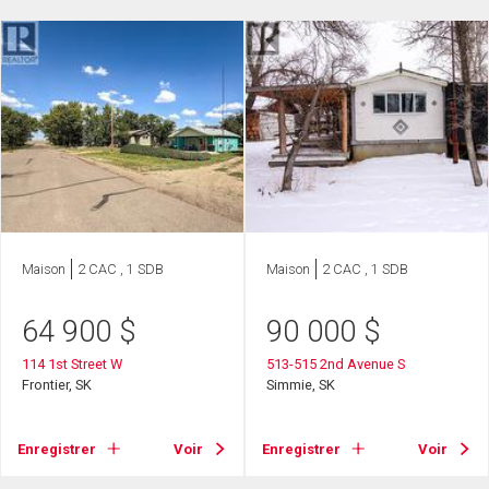
Maison
2 CAC , 1 SDB
Maison
2 CAC , 1 SDB
64 900
$
90 000
$
114 1st Street W
513-515 2nd Avenue S
Frontier, SK
Simmie, SK
Enregistrer
Voir
Enregistrer
Voir