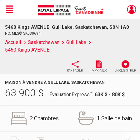
Menu
5460 Kings AVENUE, Gull Lake, Saskatchewan, S0N 1A0
Live
En Direct
NO. MLS® SK030694
Accueil
Saskatchewan
Gull Lake
5460 Kings AVENUE
PARTAGER
IMPRIMER
ENREGISTRER
MAISON À VENDRE À GULL LAKE, SASKATCHEWAN
63 900
$
MC
ÉvaluationExpress
:
63K $ - 80K $
2 Chambres
1 Salle de bain