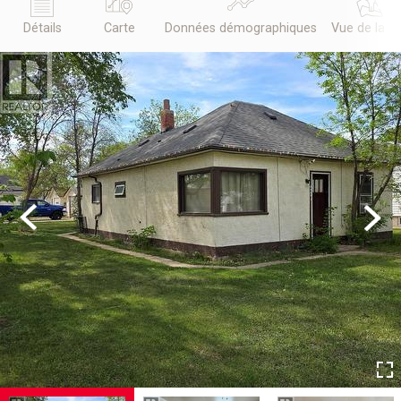
Détails
Carte
Données démographiques
Vue de la r
Previous
Next