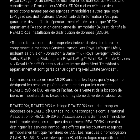
Royal LePage
et du service de distribution de données de l'Association
canadienne de l’immobilier (SDD®). SDD® met en référence des
inscriptions tenues par des agences immobilières autres que Royal
LePage et ses distributeurs. L'exactitude de l'information n'est pas
garantie et devrait être indépendamment vérifiée. La marque DDF®
appartient à l'Association canadienne de l’immobilier (ACI) et identifie le
REALTOR.ca Installation de distribution de données (SDD®).
*Tous les bureaux sont des propriétés indépendantes. Les bureaux
comprenant la mention « Services immobiliers Royal LePage
MD
Ltée »,
incluant sa division « Johnston & Daniel
MD
», « Royal LePage
MD
Credit
Valley Real Estate, Brokerage », « Royal LePage
MD
West Real Estate Services
», « Royal LePage
MD
Sussex », et « Les immeubles Mont-Tremblant »
appartiennent et sont gérés par Bridgemarq Real Estate Services
MD
.
Les marques de commerce MLS® ainsi que les logos qui s'y rapportent
désignent les services professionnels rendus par les membres
REALTORS® de l'ACI en vue de l'achat, de la vente et de la location de
biens immobiliers dans le cadre d'un système de vente collaborative.
REALTOR®, REALTORS® et le logo REALTOR® sont des marques
déposées de REALTOR® Canada Inc., une compagnie dont la National
Association of REALTORS® et l'Association canadienne de l’immobilier
sont propriétaires. Les marques de commerce REALTOR® servent à
distinguer les services immobiliers offerts par les courtiers et agents
immobilier en tant que membres de l'ACI. Les marques d'homologation
S.I.A.® /MLS®, Service inter-agences®, et leurs logos respectifs sont la