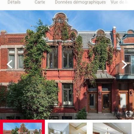
Détails
Carte
Données démographiques
Vue de la r
Previous
Next