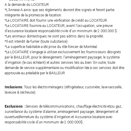
A la demande du LOCATEUR
*L'Annexe A ainsi que ses règlements devront être signés et feront partie
intégrante de la promesse de location.
*Le LOCATAIRE doit fournir une vérification de crédit au LOCATEUR.
*Le LOCATAIRE fournira au LOCATEUR, avant l'occupation, une preuve
d'assurance locataire responsabilité civile d'un minimum de 2 000 000 $.
*Les animaux domestiques ne sont pas admis dans la propriété.
*Il est interdit de fumer (toute substance).
*La superficie habitable a été prise du rôle foncier de Montréal.
*Le LOCATAIRE s'engage à utiliser exclusivement les fournisseurs désignés
par le BAILLEUR, pour le déneigement, l'aménagement paysager, le système
d'irrigation (le cas échéant) et autres services liés au bien. En outre, toute
demande de service supplémentaire ou modification liée à ces services doit être
approuvée au préalable par le BAILLEUR.
Inclusions:
Tous les électro-ménagers (réfrigérateur, cuisinière, lave-vaisselle,
laveuse & sécheuse).
Exclusions :
Services de télécommunications, chauffage électricité et|ou gaz,
surveillance du système d'alarme, aménagement paysager, déneigement et
ouverture|fermeture du système d'irrigation et Assurance locataire avec
responsabilité civile d'un minimum de 2 000 000$.