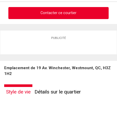
Message
Contacter ce courtier
Demander des infos sur cette inscription
PUBLICITÉ
Prénom
et
Nom
Courriel
Emplacement de 19 Av. Winchester, Westmount, QC, H3Z
Téléphone
1H2
(Optionnel)
En cliquant sur le bouton « soumettre », vous consentez à nos conditions d'utilisation et
Message
vous nous fournissez l'autorisation écrite de communiquer avec vous.
Style de vie
Détails sur le quartier