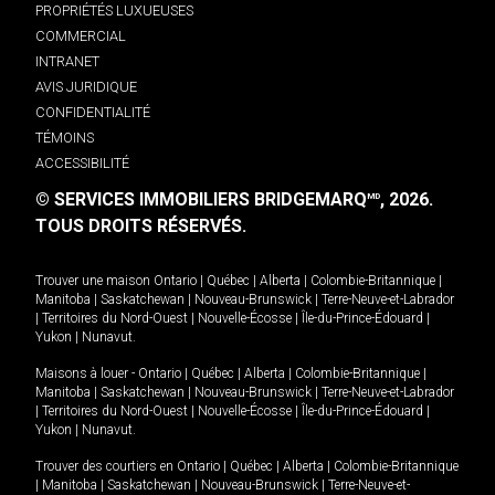
PROPRIÉTÉS LUXUEUSES
COMMERCIAL
INTRANET
AVIS JURIDIQUE
CONFIDENTIALITÉ
TÉMOINS
ACCESSIBILITÉ
© SERVICES IMMOBILIERS BRIDGEMARQ
, 2026.
MD
TOUS DROITS RÉSERVÉS.
Trouver une maison
Ontario
|
Québec
|
Alberta
|
Colombie-Britannique
|
Manitoba
|
Saskatchewan
|
Nouveau-Brunswick
|
Terre-Neuve-et-Labrador
|
Territoires du Nord-Ouest
|
Nouvelle-Écosse
|
Île-du-Prince-Édouard
|
Yukon
|
Nunavut
.
Maisons à louer -
Ontario
|
Québec
|
Alberta
|
Colombie-Britannique
|
Manitoba
|
Saskatchewan
|
Nouveau-Brunswick
|
Terre-Neuve-et-Labrador
|
Territoires du Nord-Ouest
|
Nouvelle-Écosse
|
Île-du-Prince-Édouard
|
Yukon
|
Nunavut
.
Trouver des courtiers en
Ontario
|
Québec
|
Alberta
|
Colombie-Britannique
|
Manitoba
|
Saskatchewan
|
Nouveau-Brunswick
|
Terre-Neuve-et-