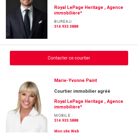
Royal LePage Heritage , Agence
immobilière*
BUREAU :
514.933.5888
Contacter ce courtier
Demander des infos sur cette inscription
Marie-Yvonne Paint
Courtier immobilier agréé
Prénom
et
Royal LePage Heritage , Agence
Nom
immobilière*
Courriel
MOBILE :
514.933.5888
Téléphone
(Optionnel)
Mon site Web