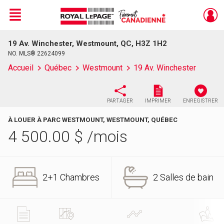
Menu
19 Av. Winchester, Westmount, QC, H3Z 1H2
Live
En Direct
NO. MLS® 22624099
Accueil
Québec
Westmount
19 Av. Winchester
PARTAGER
IMPRIMER
ENREGISTRER
À LOUER À PARC WESTMOUNT, WESTMOUNT, QUÉBEC
4 500.00
$
/mois
2+1 Chambres
2 Salles de bain