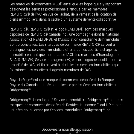
Les marques de commerce MLS® ainsi que les logos qui s'y rapportent
désignent les services professionnels rendus par les membres
REALTORS® de l'ACI en vue de l'achat, de la vente et de la location de
biens immobiliers dans le cadre d'un système de vente collaborative.
REALTOR®, REALTORS® et le logo REALTOR® sont des marques
déposées de REALTOR® Canada Inc., une compagnie dont la National
Association of REALTORS® et l'Association canadienne de l’immobilier
sont propriétaires. Les marques de commerce REALTOR® servent à
distinguer les services immobiliers offerts par les courtiers et agents
immobilier en tant que membres de l'ACI. Les marques d'homologation
S.I.A.® /MLS®, Service inter-agences®, et leurs logos respectifs sont la
propriété de l'ACI, et ils servent à identifier les services immobiliers que
fournissent les courtiers et agents membres de l'ACI.
Royal LePage
MD
est une marque de commerce déposée de la Banque
Royale du Canada, utilisée sous licence par les Services immobiliers
Bridgemarq
MD
.
Bridgemarq
MD
et ses logos / Services immobiliers Bridgemarq
MD
sont des
marques de commerce déposées de Residential Income Fund L.P. et sont
utilisées sous licence par Services immobiliers Bridgemarq
MD
Inc.
Découvrez la nouvelle application
MD