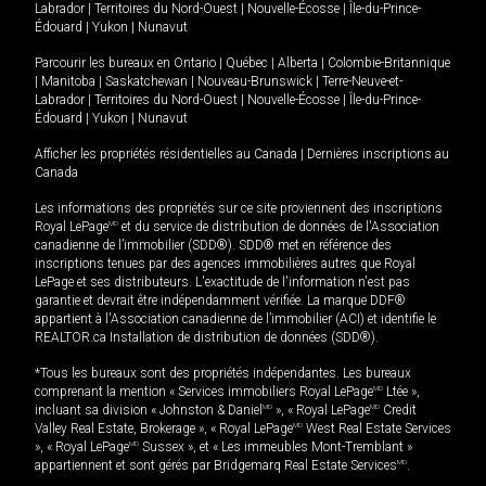
Labrador
|
Territoires du Nord-Ouest
|
Nouvelle-Écosse
|
Île-du-Prince-
Édouard
|
Yukon
|
Nunavut
Parcourir les bureaux en
Ontario
|
Québec
|
Alberta
|
Colombie-Britannique
|
Manitoba
|
Saskatchewan
|
Nouveau-Brunswick
|
Terre-Neuve-et-
Labrador
|
Territoires du Nord-Ouest
|
Nouvelle-Écosse
|
Île-du-Prince-
Édouard
|
Yukon
|
Nunavut
Afficher les propriétés résidentielles au Canada
|
Dernières inscriptions au
Canada
Les informations des propriétés sur ce site proviennent des inscriptions
Royal LePage
MD
et du service de distribution de données de l'Association
canadienne de l’immobilier (SDD®). SDD® met en référence des
inscriptions tenues par des agences immobilières autres que Royal
LePage et ses distributeurs. L'exactitude de l'information n'est pas
garantie et devrait être indépendamment vérifiée. La marque DDF®
appartient à l'Association canadienne de l’immobilier (ACI) et identifie le
REALTOR.ca Installation de distribution de données (SDD®).
*Tous les bureaux sont des propriétés indépendantes. Les bureaux
comprenant la mention « Services immobiliers Royal LePage
MD
Ltée »,
incluant sa division « Johnston & Daniel
MD
», « Royal LePage
MD
Credit
Valley Real Estate, Brokerage », « Royal LePage
MD
West Real Estate Services
», « Royal LePage
MD
Sussex », et « Les immeubles Mont-Tremblant »
appartiennent et sont gérés par Bridgemarq Real Estate Services
MD
.