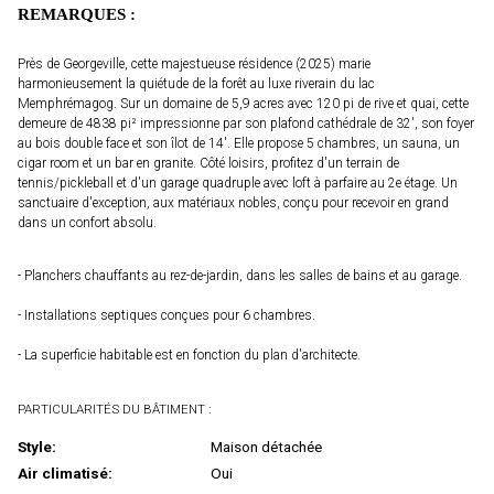
REMARQUES :
Près de Georgeville, cette majestueuse résidence (2025) marie
harmonieusement la quiétude de la forêt au luxe riverain du lac
Memphrémagog. Sur un domaine de 5,9 acres avec 120 pi de rive et quai, cette
demeure de 4838 pi² impressionne par son plafond cathédrale de 32', son foyer
au bois double face et son îlot de 14'. Elle propose 5 chambres, un sauna, un
cigar room et un bar en granite. Côté loisirs, profitez d'un terrain de
tennis/pickleball et d'un garage quadruple avec loft à parfaire au 2e étage. Un
sanctuaire d'exception, aux matériaux nobles, conçu pour recevoir en grand
dans un confort absolu.
- Planchers chauffants au rez-de-jardin, dans les salles de bains et au garage.
- Installations septiques conçues pour 6 chambres.
- La superficie habitable est en fonction du plan d'architecte.
PARTICULARITÉS DU BÂTIMENT :
Style:
Maison détachée
Air climatisé:
Oui