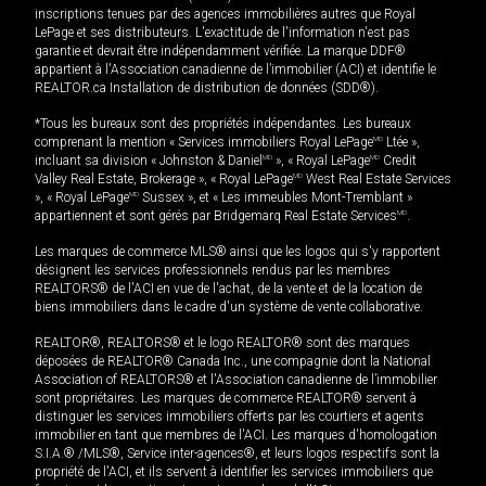
inscriptions tenues par des agences immobilières autres que Royal
LePage et ses distributeurs. L'exactitude de l'information n'est pas
garantie et devrait être indépendamment vérifiée. La marque DDF®
appartient à l'Association canadienne de l’immobilier (ACI) et identifie le
REALTOR.ca Installation de distribution de données (SDD®).
*Tous les bureaux sont des propriétés indépendantes. Les bureaux
comprenant la mention « Services immobiliers Royal LePage
MD
Ltée »,
incluant sa division « Johnston & Daniel
MD
», « Royal LePage
MD
Credit
Valley Real Estate, Brokerage », « Royal LePage
MD
West Real Estate Services
», « Royal LePage
MD
Sussex », et « Les immeubles Mont-Tremblant »
appartiennent et sont gérés par Bridgemarq Real Estate Services
MD
.
Les marques de commerce MLS® ainsi que les logos qui s'y rapportent
désignent les services professionnels rendus par les membres
REALTORS® de l'ACI en vue de l'achat, de la vente et de la location de
biens immobiliers dans le cadre d'un système de vente collaborative.
REALTOR®, REALTORS® et le logo REALTOR® sont des marques
déposées de REALTOR® Canada Inc., une compagnie dont la National
Association of REALTORS® et l'Association canadienne de l’immobilier
sont propriétaires. Les marques de commerce REALTOR® servent à
distinguer les services immobiliers offerts par les courtiers et agents
immobilier en tant que membres de l'ACI. Les marques d'homologation
S.I.A.® /MLS®, Service inter-agences®, et leurs logos respectifs sont la
propriété de l'ACI, et ils servent à identifier les services immobiliers que