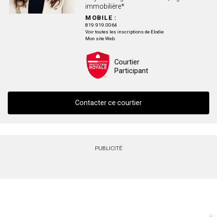
immobilière*
MOBILE :
819.919.0064
Voir toutes les inscriptions de Elodie
Mon site Web
Courtier
Participant
Contacter ce courtier
Contacter ce courtier
PUBLICITÉ
Prénom
et
Nom
Courriel
Téléphone
(Optionnel)