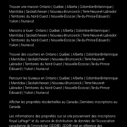
Trouver une maison
Ontario
|
Québec
|
Alberta
|
Colombie-Britannique
|
Manitoba
|
Saskatchewan
|
Nouveau-Brunswick
|
Terre-Neuve-et-Labrador
|
Territoires du Nord-Ouest
|
Nouvelle-Écosse
|
Île-du-Prince-Édouard
|
Yukon
|
Nunavut
.
Maisons à louer -
Ontario
|
Québec
|
Alberta
|
Colombie-Britannique
|
Manitoba
|
Saskatchewan
|
Nouveau-Brunswick
|
Terre-Neuve-et-Labrador
|
Territoires du Nord-Ouest
|
Nouvelle-Écosse
|
Île-du-Prince-Édouard
|
Yukon
|
Nunavut
.
Trouver des courtiers en
Ontario
|
Québec
|
Alberta
|
Colombie-Britannique
|
Manitoba
|
Saskatchewan
|
Nouveau-Brunswick
|
Terre-Neuve-et-
Labrador
|
Territoires du Nord-Ouest
|
Nouvelle-Écosse
|
Île-du-Prince-
Édouard
|
Yukon
|
Nunavut
Parcourir les bureaux en
Ontario
|
Québec
|
Alberta
|
Colombie-Britannique
|
Manitoba
|
Saskatchewan
|
Nouveau-Brunswick
|
Terre-Neuve-et-
Labrador
|
Territoires du Nord-Ouest
|
Nouvelle-Écosse
|
Île-du-Prince-
Édouard
|
Yukon
|
Nunavut
Afficher les propriétés résidentielles au Canada
|
Dernières inscriptions au
Canada
Les informations des propriétés sur ce site proviennent des inscriptions
Royal LePage
MD
et du service de distribution de données de l'Association
canadienne de l’immobilier (SDD®). SDD® met en référence des