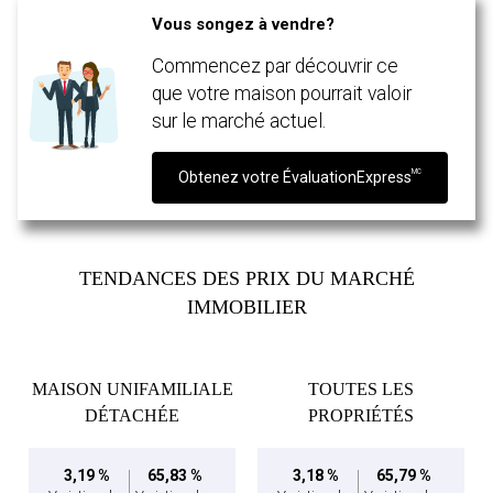
Vous songez à vendre?
Message
Commencez par découvrir ce
que votre maison pourrait valoir
sur le marché actuel.
MC
Obtenez votre ÉvaluationExpress
TENDANCES DES PRIX DU MARCHÉ
IMMOBILIER
En cliquant sur le bouton « soumettre », vous consentez à nos conditions d'utilisation et
MAISON UNIFAMILIALE
TOUTES LES
vous nous fournissez l'autorisation écrite de communiquer avec vous.
DÉTACHÉE
PROPRIÉTÉS
3,19 %
65,83 %
3,18 %
65,79 %