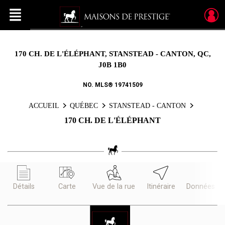
Menu
Live
En Direct
170 CH. DE L'ÉLÉPHANT, STANSTEAD - CANTON, QC,
J0B 1B0
NO. MLS® 19741509
ACCUEIL
QUÉBEC
STANSTEAD - CANTON
170 CH. DE L'ÉLÉPHANT
Détails
Carte
Vue de la rue
Itinéraire
Données d