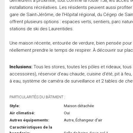
demeurent à proximité, tout comme la route 158, les accès ver
installations récréatives. Les résidents peuvent aussi profiter
gare de Saint-Jérôme, de l'Hôpital régional, du Cégep de Saint
offrent plusieurs options : espaces verts, sentiers, parc nat
stations de ski des Laurentides.
Une maison récente, entourée de verdure, bien pensée pour le
réellement prendre le temps de respirer. À découvrir sur place
Inclusions:
Tous les stores, toutes les pôles et rideaux, tous 
accessoires), réservoir d'eau chaude, cuisine d'été, pit à feu
à eau, système de caméra de surveillance et 2 tables de ch
PARTICULARITÉS DU BÂTIMENT :
Style:
Maison détachée
Air climatisé:
Oui
Autres équipements:
Autre, Échangeur d'air
Caractéristiques de la
buanderie:
Salle de bains, Sous-sol 1