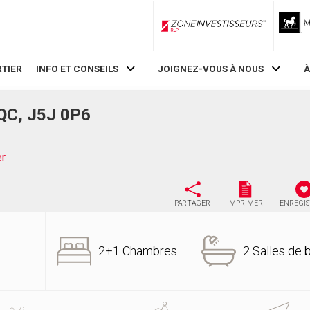
ZoneInvestisseurs RLP
TIER
INFO ET CONSEILS
JOIGNEZ-VOUS À NOUS
À
 QC, J5J 0P6
er
PARTAGER
IMPRIMER
ENREGI
2+1 Chambres
2 Salles de 