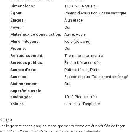
Dimensions :
11.16 x 8.4 METRE
Égout:
Champ d'épuration, Fosse septique
Étages:
À un étage
Foyer:
Oui
Matériaux de construction:
Autre, Autre
Murs mitoyens:
Isolé (détaché)
Piscine:
Oui
Refroidissement:
Thermopompe murale
Services publics:
Électricité raccordée
Source d'eau:
Puits artésien, Puits
Sous-sol:
6 pieds et plus, Totalement aménagé
Stationnement:
Oui
Superficie totale
aménagée:
1010 Pieds carrés
Toiture:
Bardeaux d'asphalte
 H3E 1A8
ne le garantissons pas; les renseignements devraient être vérifiés de façon
oit n’est offerte. Droits© 2021 Tous les droits sont réservés.