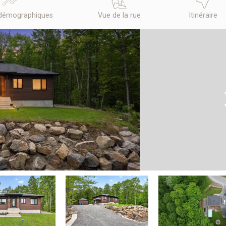
démographiques
Vue de la rue
Itinéraire
N