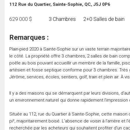
112 Rue du Quartier, Sainte-Sophie, QC, J5J 0P6
629 000
$
3 Chambres
2+0 Salles de bain
Remarques :
Plain-pied 2020 à Sainte-Sophie sur un vaste terrain majoritair
le côté. La propriété offre 3 chambres, 2 salles de bain c
poêle au bois pouvant accueillir un membre de la famille, pis
artésien et fosse septique conforme pour 3 chambres. Très g
Jérôme, services, écoles, sentiers, golf, train et plein air. À visi
Il y a des maisons qui se démarquent par leurs divisions, d'a
un environnement naturel qui donne rapidement l'impression d'ê
Située au 112, rue du Quartier à Sainte-Sophie, cette maison 
pi², majoritairement boisé. L'absence de voisin à l'arrière et l
recherchée par les acheteurs qui souhaitent profiter d'un cad