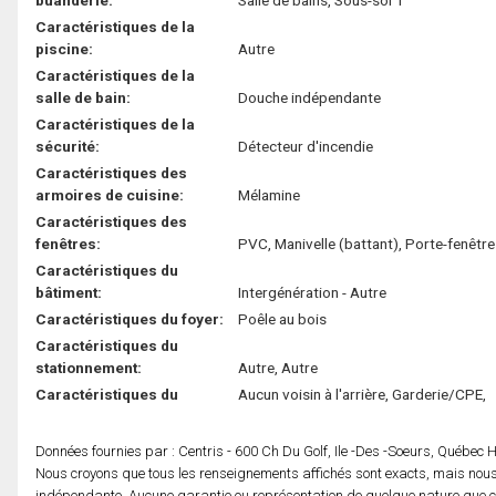
Caractéristiques de la
piscine:
Autre
Caractéristiques de la
salle de bain:
Douche indépendante
Caractéristiques de la
sécurité:
Détecteur d'incendie
Caractéristiques des
armoires de cuisine:
Mélamine
Caractéristiques des
fenêtres:
PVC, Manivelle (battant), Porte-fenêtre
Caractéristiques du
bâtiment:
Intergénération - Autre
Caractéristiques du foyer:
Poêle au bois
Caractéristiques du
stationnement:
Autre, Autre
Caractéristiques du
Aucun voisin à l'arrière, Garderie/CPE,
Données fournies par : Centris - 600 Ch Du Golf, Ile -Des -Soeurs, Québec
Nous croyons que tous les renseignements affichés sont exacts, mais nous 
indépendante. Aucune garantie ou représentation de quelque nature que ce s