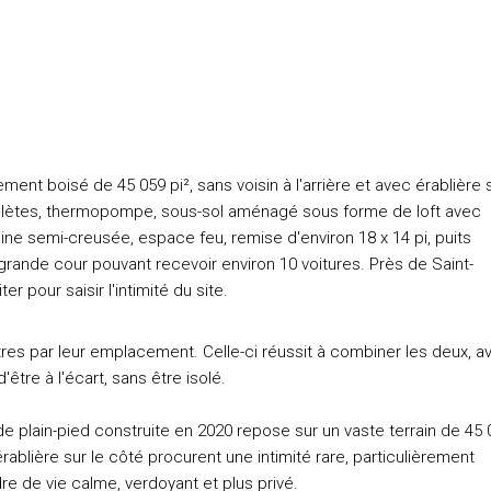
ement boisé de 45 059 pi², sans voisin à l'arrière et avec érablière 
omplètes, thermopompe, sous-sol aménagé sous forme de loft avec
cine semi-creusée, espace feu, remise d'environ 18 x 14 pi, puits
rande cour pouvant recevoir environ 10 voitures. Près de Saint-
ter pour saisir l'intimité du site.
utres par leur emplacement. Celle-ci réussit à combiner les deux, a
tre à l'écart, sans être isolé.
de plain-pied construite en 2020 repose sur un vaste terrain de 45 
'érablière sur le côté procurent une intimité rare, particulièrement
re de vie calme, verdoyant et plus privé.