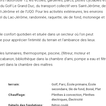
s l'autoroute 15, les écoles, garderies, parcs, pistes cyclables et
 du Golf Le Grand Duc, du transport collectif vers Saint-Jérôme, de
-Jérôme et de l'UQO. Pour les activités extérieures, les environs
urel du Lac-Jérôme, randonnée, raquette, ski de fond, motoneige et
 confort quotidien et située dans un secteur où l'on peut
 pour apprécier l'intimité du terrain et l'ambiance des lieux.
les luminaires, thermopompe, piscine, (filtreur, moteur et
, cabanon, bibliothèque dans la chambre d'ami, pompe a eau et filt
evet dans la chambre des maîtres.
terrain:
Golf, Parc, École primaire, École
secondaire, Ski de fond, Boisé, Plat
Chauffage:
Plinthes à convection, Plinthes
électriques, Électricité
Détails des fondations:
Béton coulé