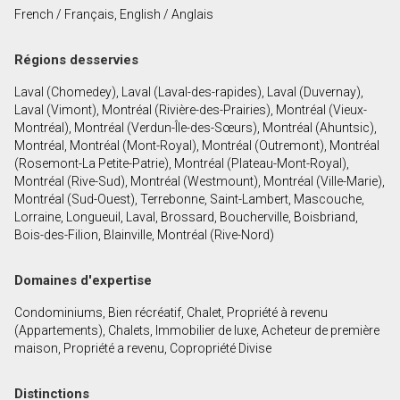
French / Français, English / Anglais
En cliquant sur le bouton « soumettre », vous
consentez à nos conditions d'utilisation et vous
Régions desservies
nous fournissez l'autorisation écrite de
Laval (Chomedey), Laval (Laval-des-rapides), Laval (Duvernay),
communiquer avec vous.
Laval (Vimont), Montréal (Rivière-des-Prairies), Montréal (Vieux-
Montréal), Montréal (Verdun-Île-des-Sœurs), Montréal (Ahuntsic),
Montréal, Montréal (Mont-Royal), Montréal (Outremont), Montréal
(Rosemont-La Petite-Patrie), Montréal (Plateau-Mont-Royal),
Montréal (Rive-Sud), Montréal (Westmount), Montréal (Ville-Marie),
Montréal (Sud-Ouest), Terrebonne, Saint-Lambert, Mascouche,
Lorraine, Longueuil, Laval, Brossard, Boucherville, Boisbriand,
Bois-des-Filion, Blainville, Montréal (Rive-Nord)
Domaines d'expertise
Condominiums, Bien récréatif, Chalet, Propriété à revenu
(Appartements), Chalets, Immobilier de luxe, Acheteur de première
maison, Propriété a revenu, Copropriété Divise
Distinctions