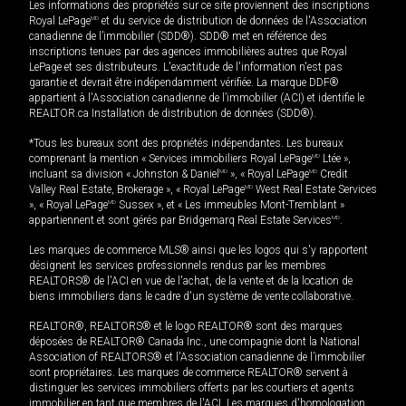
Les informations des propriétés sur ce site proviennent des inscriptions
Royal LePage
MD
et du service de distribution de données de l'Association
canadienne de l’immobilier (SDD®). SDD® met en référence des
inscriptions tenues par des agences immobilières autres que Royal
LePage et ses distributeurs. L'exactitude de l'information n'est pas
garantie et devrait être indépendamment vérifiée. La marque DDF®
appartient à l'Association canadienne de l’immobilier (ACI) et identifie le
REALTOR.ca Installation de distribution de données (SDD®).
*Tous les bureaux sont des propriétés indépendantes. Les bureaux
comprenant la mention « Services immobiliers Royal LePage
MD
Ltée »,
incluant sa division « Johnston & Daniel
MD
», « Royal LePage
MD
Credit
Valley Real Estate, Brokerage », « Royal LePage
MD
West Real Estate Services
», « Royal LePage
MD
Sussex », et « Les immeubles Mont-Tremblant »
appartiennent et sont gérés par Bridgemarq Real Estate Services
MD
.
Les marques de commerce MLS® ainsi que les logos qui s'y rapportent
désignent les services professionnels rendus par les membres
REALTORS® de l'ACI en vue de l'achat, de la vente et de la location de
biens immobiliers dans le cadre d'un système de vente collaborative.
REALTOR®, REALTORS® et le logo REALTOR® sont des marques
déposées de REALTOR® Canada Inc., une compagnie dont la National
Association of REALTORS® et l'Association canadienne de l’immobilier
sont propriétaires. Les marques de commerce REALTOR® servent à
distinguer les services immobiliers offerts par les courtiers et agents
immobilier en tant que membres de l'ACI. Les marques d'homologation