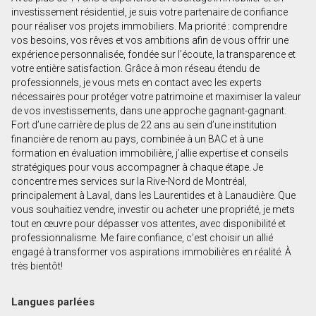
Prénom
investissement résidentiel, je suis votre partenaire de confiance
et
pour réaliser vos projets immobiliers. Ma priorité : comprendre
Nom
vos besoins, vos rêves et vos ambitions afin de vous offrir une
Courriel
expérience personnalisée, fondée sur l’écoute, la transparence et
votre entière satisfaction. Grâce à mon réseau étendu de
professionnels, je vous mets en contact avec les experts
Téléphone
nécessaires pour protéger votre patrimoine et maximiser la valeur
(Optionnel)
de vos investissements, dans une approche gagnant-gagnant.
Message
Fort d’une carrière de plus de 22 ans au sein d’une institution
financière de renom au pays, combinée à un BAC et à une
formation en évaluation immobilière, j’allie expertise et conseils
stratégiques pour vous accompagner à chaque étape. Je
concentre mes services sur la Rive-Nord de Montréal,
principalement à Laval, dans les Laurentides et à Lanaudière. Que
vous souhaitiez vendre, investir ou acheter une propriété, je mets
tout en œuvre pour dépasser vos attentes, avec disponibilité et
professionnalisme. Me faire confiance, c’est choisir un allié
engagé à transformer vos aspirations immobilières en réalité. À
très bientôt!
Langues parlées