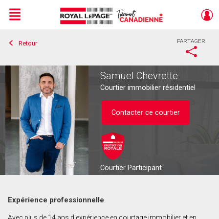
Menu
PARTAGER
Retour
Live
En Direct
Samuel Chevrette
Courtier immobilier résidentiel
Contacter ce courtier
Courtier Participant
Expérience professionnelle
Contacter ce courtier
Avec plus de 14 ans d'expérience en courtage immobilier et en