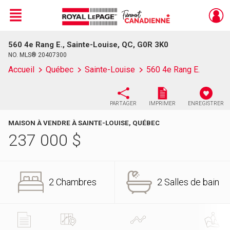
Menu
560 4e Rang E., Sainte-Louise, QC, G0R 3K0
Live
En Direct
NO. MLS® 20407300
Accueil
Québec
Sainte-Louise
560 4e Rang E.
PARTAGER
IMPRIMER
ENREGISTRER
MAISON À VENDRE À SAINTE-LOUISE, QUÉBEC
237 000
$
2 Chambres
2 Salles de bain