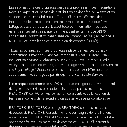
Les informations des propriétés sur ce site proviennent des inscriptions
Royal LePage
MD
et du service de distribution de données de l'Association
canadienne de l’immobilier (SDD®). SDD® met en référence des
inscriptions tenues par des agences immobilières autres que Royal
LePage et ses distributeurs. L'exactitude de l'information n'est pas
garantie et devrait être indépendamment vérifiée. La marque DDF®
appartient à l'Association canadienne de l’immobilier (ACI) et identifie le
REALTOR.ca Installation de distribution de données (SDD®).
*Tous les bureaux sont des propriétés indépendantes. Les bureaux
comprenant la mention « Services immobiliers Royal LePage
MD
Ltée »,
incluant sa division « Johnston & Daniel
MD
», « Royal LePage
MD
Credit
Valley Real Estate, Brokerage », « Royal LePage
MD
West Real Estate Services
», « Royal LePage
MD
Sussex », et « Les immeubles Mont-Tremblant »
appartiennent et sont gérés par Bridgemarq Real Estate Services
MD
.
Les marques de commerce MLS® ainsi que les logos qui s'y rapportent
désignent les services professionnels rendus par les membres
REALTORS® de l'ACI en vue de l'achat, de la vente et de la location de
biens immobiliers dans le cadre d'un système de vente collaborative.
REALTOR®, REALTORS® et le logo REALTOR® sont des marques
déposées de REALTOR® Canada Inc., une compagnie dont la National
Association of REALTORS® et l'Association canadienne de l’immobilier
sont propriétaires. Les marques de commerce REALTOR® servent à
distinguer les services immobiliers offerts par les courtiers et agents