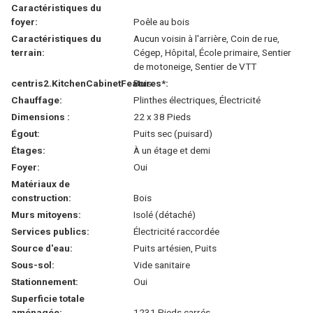
Caractéristiques du
foyer:
Poêle au bois
Caractéristiques du
Aucun voisin à l'arrière, Coin de rue,
terrain:
Cégep, Hôpital, École primaire, Sentier
de motoneige, Sentier de VTT
centris2.KitchenCabinetFeatures*:
Bois
Chauffage:
Plinthes électriques, Électricité
Dimensions :
22 x 38 Pieds
Égout:
Puits sec (puisard)
Étages:
À un étage et demi
Foyer:
Oui
Matériaux de
construction:
Bois
Murs mitoyens:
Isolé (détaché)
Services publics:
Électricité raccordée
Source d'eau:
Puits artésien, Puits
Sous-sol:
Vide sanitaire
Stationnement:
Oui
Superficie totale
aménagée:
1231 Pieds carrés