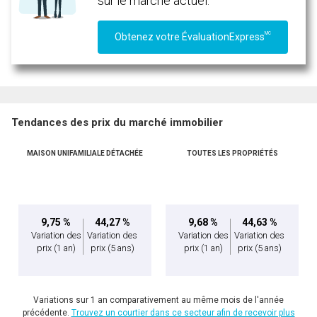
sur le marché actuel.
MC
Obtenez votre ÉvaluationExpress
Tendances des prix du marché immobilier
MAISON UNIFAMILIALE DÉTACHÉE
TOUTES LES PROPRIÉTÉS
En cliquant sur le bouton « soumettre », vous consentez à nos conditions d'utilisation et
vous nous fournissez l'autorisation écrite de communiquer avec vous.
9,75 %
44,27 %
9,68 %
44,63 %
Variation des
Variation des
Variation des
Variation des
prix
(1 an)
prix
(5 ans)
prix
(1 an)
prix
(5 ans)
Variations sur 1 an comparativement au même mois de l'année
précédente.
Trouvez un courtier dans ce secteur afin de recevoir plus