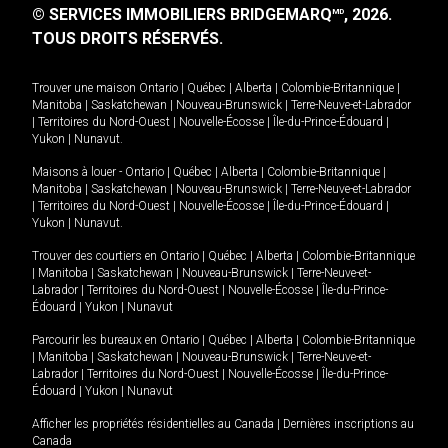
© SERVICES IMMOBILIERS BRIDGEMARQ
, 2026.
MD
TOUS DROITS RÉSERVÉS.
Trouver une maison
Ontario
|
Québec
|
Alberta
|
Colombie-Britannique
|
Manitoba
|
Saskatchewan
|
Nouveau-Brunswick
|
Terre-Neuve-et-Labrador
|
Territoires du Nord-Ouest
|
Nouvelle-Écosse
|
Île-du-Prince-Édouard
|
Yukon
|
Nunavut
.
Maisons à louer -
Ontario
|
Québec
|
Alberta
|
Colombie-Britannique
|
Manitoba
|
Saskatchewan
|
Nouveau-Brunswick
|
Terre-Neuve-et-Labrador
|
Territoires du Nord-Ouest
|
Nouvelle-Écosse
|
Île-du-Prince-Édouard
|
Yukon
|
Nunavut
.
Trouver des courtiers en
Ontario
|
Québec
|
Alberta
|
Colombie-Britannique
|
Manitoba
|
Saskatchewan
|
Nouveau-Brunswick
|
Terre-Neuve-et-
Labrador
|
Territoires du Nord-Ouest
|
Nouvelle-Écosse
|
Île-du-Prince-
Édouard
|
Yukon
|
Nunavut
Parcourir les bureaux en
Ontario
|
Québec
|
Alberta
|
Colombie-Britannique
|
Manitoba
|
Saskatchewan
|
Nouveau-Brunswick
|
Terre-Neuve-et-
Labrador
|
Territoires du Nord-Ouest
|
Nouvelle-Écosse
|
Île-du-Prince-
Édouard
|
Yukon
|
Nunavut
Afficher les propriétés résidentielles au Canada
|
Dernières inscriptions au
Canada