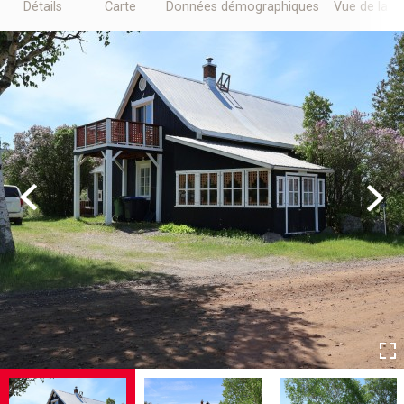
Détails
Carte
Données démographiques
Vue de la r
Previous
Next