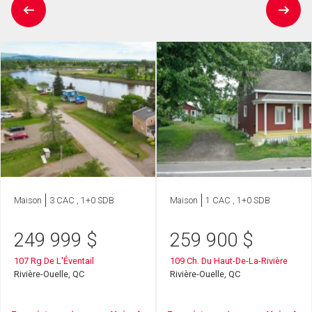
Maison
3 CAC , 1+0 SDB
Maison
1 CAC , 1+0 SDB
249 999
$
259 900
$
107 Rg De L'Éventail
109 Ch. Du Haut-De-La-Rivière
Rivière-Ouelle, QC
Rivière-Ouelle, QC