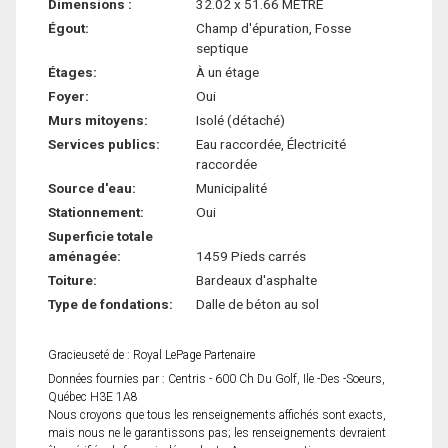
Dimensions :
32.02 x 51.66 METRE
Égout:
Champ d'épuration, Fosse
septique
Étages:
À un étage
Foyer:
Oui
Murs mitoyens:
Isolé (détaché)
Services publics:
Eau raccordée, Électricité
raccordée
Source d'eau:
Municipalité
Stationnement:
Oui
Superficie totale
aménagée:
1459 Pieds carrés
Toiture:
Bardeaux d'asphalte
Type de fondations:
Dalle de béton au sol
Gracieuseté de : Royal LePage Partenaire
Données fournies par : Centris - 600 Ch Du Golf, Ile -Des -Soeurs,
Québec H3E 1A8
Nous croyons que tous les renseignements affichés sont exacts,
mais nous ne le garantissons pas; les renseignements devraient