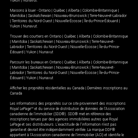
Yukon
|
Nunavut
.
Maisons à louer -
Ontario
|
Québec
|
Alberta
|
Colombie-Britannique
|
Manitoba
|
Saskatchewan
|
Nouveau-Brunswick
|
Terre-Neuve-et-Labrador
|
Territoires du Nord-Ouest
|
Nouvelle-Écosse
|
Île-du-Prince-Édouard
|
Yukon
|
Nunavut
.
Trouver des courtiers en
Ontario
|
Québec
|
Alberta
|
Colombie-Britannique
|
Manitoba
|
Saskatchewan
|
Nouveau-Brunswick
|
Terre-Neuve-et-
Labrador
|
Territoires du Nord-Ouest
|
Nouvelle-Écosse
|
Île-du-Prince-
Édouard
|
Yukon
|
Nunavut
Parcourir les bureaux en
Ontario
|
Québec
|
Alberta
|
Colombie-Britannique
|
Manitoba
|
Saskatchewan
|
Nouveau-Brunswick
|
Terre-Neuve-et-
Labrador
|
Territoires du Nord-Ouest
|
Nouvelle-Écosse
|
Île-du-Prince-
Édouard
|
Yukon
|
Nunavut
Afficher les propriétés résidentielles au Canada
|
Dernières inscriptions au
Canada
Les informations des propriétés sur ce site proviennent des inscriptions
Royal LePage
MD
et du service de distribution de données de l'Association
canadienne de l’immobilier (SDD®). SDD® met en référence des
inscriptions tenues par des agences immobilières autres que Royal
LePage et ses distributeurs. L'exactitude de l'information n'est pas
garantie et devrait être indépendamment vérifiée. La marque DDF®
appartient à l'Association canadienne de l’immobilier (ACI) et identifie le