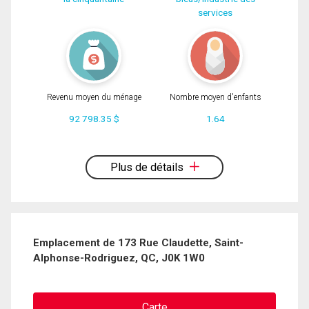
services
Revenu moyen du ménage
Nombre moyen d'enfants
92 798.35 $
1.64
En cliquant sur le bouton « soumettre », vous consentez à nos conditions
d'utilisation et vous nous fournissez l'autorisation écrite de communiquer avec
vous.
Plus de détails
Emplacement de 173 Rue Claudette, Saint-
Alphonse-Rodriguez, QC, J0K 1W0
Carte