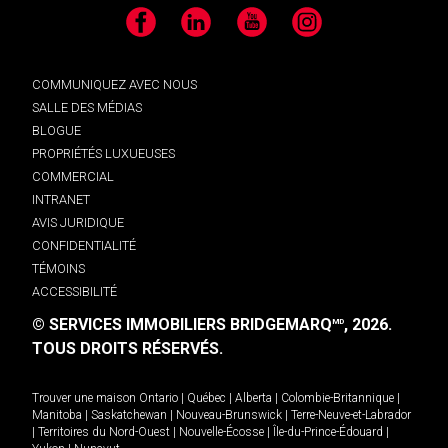
Facebook
LinkedIn
YouTube
Instagram
COMMUNIQUEZ AVEC NOUS
SALLE DES MÉDIAS
BLOGUE
PROPRIÉTÉS LUXUEUSES
COMMERCIAL
INTRANET
AVIS JURIDIQUE
CONFIDENTIALITÉ
TÉMOINS
ACCESSIBILITÉ
© SERVICES IMMOBILIERS BRIDGEMARQ
, 2026.
MD
TOUS DROITS RÉSERVÉS.
Trouver une maison
Ontario
|
Québec
|
Alberta
|
Colombie-Britannique
|
Manitoba
|
Saskatchewan
|
Nouveau-Brunswick
|
Terre-Neuve-et-Labrador
|
Territoires du Nord-Ouest
|
Nouvelle-Écosse
|
Île-du-Prince-Édouard
|