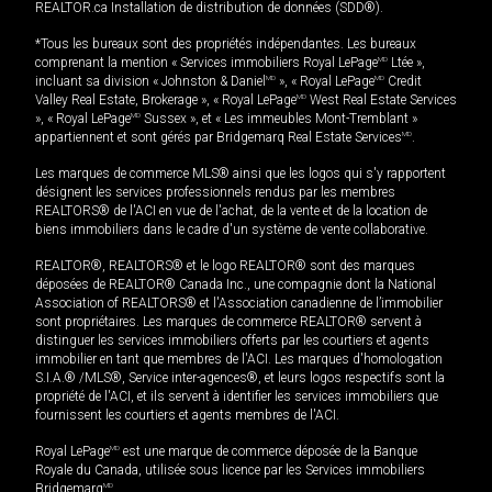
REALTOR.ca Installation de distribution de données (SDD®).
*Tous les bureaux sont des propriétés indépendantes. Les bureaux
comprenant la mention « Services immobiliers Royal LePage
MD
Ltée »,
incluant sa division « Johnston & Daniel
MD
», « Royal LePage
MD
Credit
Valley Real Estate, Brokerage », « Royal LePage
MD
West Real Estate Services
», « Royal LePage
MD
Sussex », et « Les immeubles Mont-Tremblant »
appartiennent et sont gérés par Bridgemarq Real Estate Services
MD
.
Les marques de commerce MLS® ainsi que les logos qui s'y rapportent
désignent les services professionnels rendus par les membres
REALTORS® de l'ACI en vue de l'achat, de la vente et de la location de
biens immobiliers dans le cadre d'un système de vente collaborative.
REALTOR®, REALTORS® et le logo REALTOR® sont des marques
déposées de REALTOR® Canada Inc., une compagnie dont la National
Association of REALTORS® et l'Association canadienne de l’immobilier
sont propriétaires. Les marques de commerce REALTOR® servent à
distinguer les services immobiliers offerts par les courtiers et agents
immobilier en tant que membres de l'ACI. Les marques d'homologation
S.I.A.® /MLS®, Service inter-agences®, et leurs logos respectifs sont la
propriété de l'ACI, et ils servent à identifier les services immobiliers que
fournissent les courtiers et agents membres de l'ACI.
Royal LePage
MD
est une marque de commerce déposée de la Banque
Royale du Canada, utilisée sous licence par les Services immobiliers
Bridgemarq
MD
.