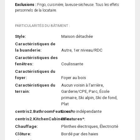
Exclusions :
Frigo, cuisinière, laveuse-sècheuse. Tous les effets
personnels de la locataire.
PARTICULARITÉS DU BÂTIMENT :
Style:
Maison détachée
Caractéristiques de
la buanderie:
Autre, 1er niveau/RDC
Caractéristiques des
fenêtres:
Coulissante
Caractéristiques du
foyer:
Foyer au bois
Caractéristiques du
Aucun voisin à l'arrière,
terrain:
Garderie/CPE, Parc, École
primaire, Ski alpin, Ski de fond,
Plat
centris2.BathroomFeatures*:
Douche indépendante
centris2.KitchenCabinetFeatures*:
Bois
Chauffage:
Plinthes électriques, Électricité
Clôture:
Bordé par des haies