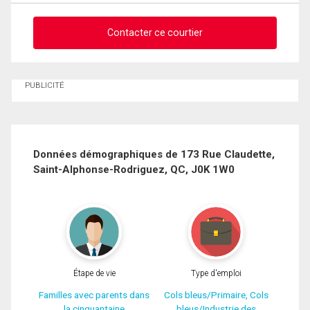
Contacter ce courtier
Demander des infos sur cette inscription
PUBLICITÉ
Prénom
et
Nom
Courriel
Données démographiques de 173 Rue Claudette,
Saint-Alphonse-Rodriguez, QC, J0K 1W0
Téléphone
(Optionnel)
Message
Étape de vie
Type d'emploi
Familles avec parents dans
Cols bleus/Primaire, Cols
la cinquantaine
bleus/Industrie des