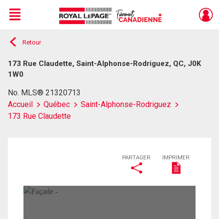
Menu
Retour
Live
En Direct
173 Rue Claudette, Saint-Alphonse-Rodriguez, QC, J0K
1W0
No. MLS® 21320713
Accueil
Québec
Saint-Alphonse-Rodriguez
173 Rue Claudette
PARTAGER
IMPRIMER