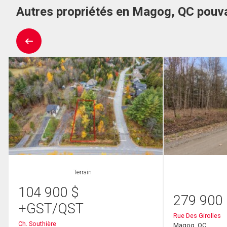
Autres propriétés en Magog, QC pouva
Terrain
104 900
$
279 900
+GST/QST
Rue Des Girolles
Ch. Southière
Magog, QC