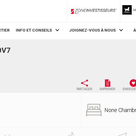
ZoneInvestisseurs RLP
TIER
INFO ET CONSEILS
JOIGNEZ-VOUS À NOUS
À
0V7
PARTAGER
IMPRIMER
ENREGI
None Chamb