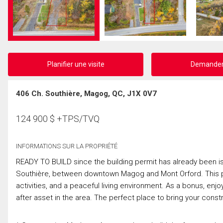
Planifier une visite
Demander 
406 Ch. Southière, Magog, QC, J1X 0V7
124 900
$
+TPS/TVQ
INFORMATIONS SUR LA PROPRIÉTÉ
READY TO BUILD since the building permit has already been is
Southière, between downtown Magog and Mont Orford. This pri
activities, and a peaceful living environment. As a bonus, e
after asset in the area. The perfect place to bring your constru