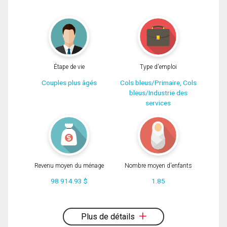
Téléphone
(Optionnel)
En cliquant sur le bouton « soumettre », vous consentez à nos conditions
d'utilisation et vous nous fournissez l'autorisation écrite de communiquer avec
Message
vous.
Étape de vie
Type d'emploi
Couples plus âgés
Cols bleus/Primaire, Cols
bleus/Industrie des
services
Revenu moyen du ménage
Nombre moyen d'enfants
98 914.93 $
1.85
En cliquant sur le bouton « soumettre », vous consentez à nos conditions
d'utilisation et vous nous fournissez l'autorisation écrite de communiquer avec
vous.
Plus de détails