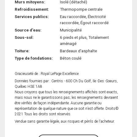
Murs mitoyens:
Isolé (détaché)
Refroidissement:
Thermopompe centrale
Services publics:
Eau raccordée, Électricité
raccordée, Égout raccordé
Source d'eau:
Municipalité
Sous-sol:
6 pieds et plus, Totalement
aménagé
Toiture:
Bardeaux d'asphalte
Type de fondations:
Béton coulé
Gracieuseté de : Royal LePage Excellence
Données fournies par : Centris - 600 Ch Du Golf, Ile -Des -Soeurs,
Québec H3E 1A8
Nous croyons que tous les renseignements affichés sont exacts,
mais nous ne le garantissons pas; les renseignements devraient
être vérifiés de façon indépendante. Aucune garantie ou
représentation de quelque nature que ce soit n’est offerte. Droits©
2021 Tous les droits sont réservés.
Vendue sans garantie légale, aux risques et périls de l'acheteur.