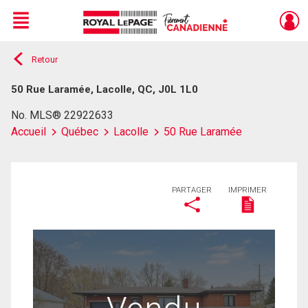
Menu
Retour
Live
En Direct
50 Rue Laramée, Lacolle, QC, J0L 1L0
No. MLS® 22922633
Accueil
Québec
Lacolle
50 Rue Laramée
PARTAGER
IMPRIMER