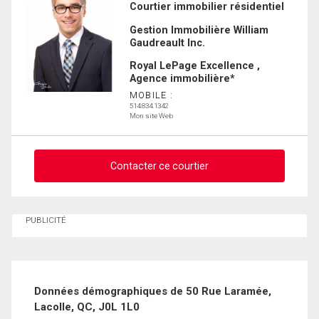
Courtier immobilier résidentiel
Prénom
et
Gestion Immobilière William
Nom
Gaudreault Inc.
Courriel
Royal LePage Excellence ,
Agence immobilière*
Téléphone
MOBILE :
(Optionnel)
514.834.1342
Mon site Web
Message
Contacter ce courtier
Demander des infos sur cette inscription
PUBLICITÉ
Prénom
et
Nom
Courriel
Données démographiques de 50 Rue Laramée,
Lacolle, QC, J0L 1L0