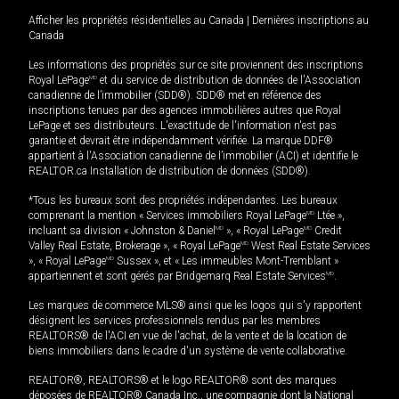
Afficher les propriétés résidentielles au Canada
|
Dernières inscriptions au
Canada
Les informations des propriétés sur ce site proviennent des inscriptions
Royal LePage
MD
et du service de distribution de données de l'Association
canadienne de l’immobilier (SDD®). SDD® met en référence des
inscriptions tenues par des agences immobilières autres que Royal
LePage et ses distributeurs. L'exactitude de l'information n'est pas
garantie et devrait être indépendamment vérifiée. La marque DDF®
appartient à l'Association canadienne de l’immobilier (ACI) et identifie le
REALTOR.ca Installation de distribution de données (SDD®).
*Tous les bureaux sont des propriétés indépendantes. Les bureaux
comprenant la mention « Services immobiliers Royal LePage
MD
Ltée »,
incluant sa division « Johnston & Daniel
MD
», « Royal LePage
MD
Credit
Valley Real Estate, Brokerage », « Royal LePage
MD
West Real Estate Services
», « Royal LePage
MD
Sussex », et « Les immeubles Mont-Tremblant »
appartiennent et sont gérés par Bridgemarq Real Estate Services
MD
.
Les marques de commerce MLS® ainsi que les logos qui s'y rapportent
désignent les services professionnels rendus par les membres
REALTORS® de l'ACI en vue de l'achat, de la vente et de la location de
biens immobiliers dans le cadre d'un système de vente collaborative.
REALTOR®, REALTORS® et le logo REALTOR® sont des marques
déposées de REALTOR® Canada Inc., une compagnie dont la National