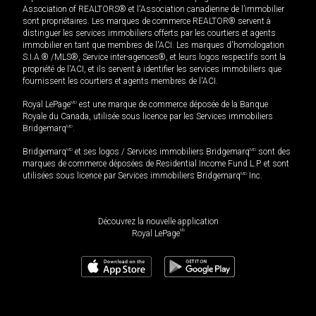
Association of REALTORS® et l'Association canadienne de l’immobilier
sont propriétaires. Les marques de commerce REALTOR® servent à
distinguer les services immobiliers offerts par les courtiers et agents
immobilier en tant que membres de l'ACI. Les marques d'homologation
S.I.A.® /MLS®, Service inter-agences®, et leurs logos respectifs sont la
propriété de l'ACI, et ils servent à identifier les services immobiliers que
fournissent les courtiers et agents membres de l'ACI.
Royal LePage
MD
est une marque de commerce déposée de la Banque
Royale du Canada, utilisée sous licence par les Services immobiliers
Bridgemarq
MD
.
Bridgemarq
MD
et ses logos / Services immobiliers Bridgemarq
MD
sont des
marques de commerce déposées de Residential Income Fund L.P. et sont
utilisées sous licence par Services immobiliers Bridgemarq
MD
Inc.
Découvrez la nouvelle application
MD
Royal LePage