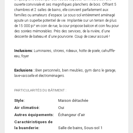
ouverte conviviale et ses magnifiques planchers de bois. Offrant 5
chambres et 2 salles de bains, elle convient parfaitement aux
familles ou amateurs d'espace. Le sous-sol entièrement aménagé
ajoute un superbe potentiel de vie. Implantée sur un terrain de plus
de 15 000 pi² en coin de rue, la cour propose balcon et coin feu pour
des soirées mémorables. Près des services, de la rivière, d'une
descente de bateau et d'une pourvoirie. Coup de coeur assuré !
Inclusions:
Luminaires, strores, rideaux, hotte de poele, cahufffe-
eau, foyer
Exclusions :
Bien personnels, bien meubles, gym dans le garage,
lave-vaisselle et électroménagers.
PARTICULARITÉS DU BÂTIMENT :
Style:
Maison détachée
Air climatisé:
Oui
Autres équipements:
Échangeur d'air
Caractéristiques de
la buanderie:
Salle de bains, Sous-sol 1