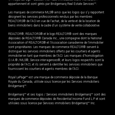
appartiennent et sont gérés par Bridgemarq Real Estate Services
MD
.
Les marques de commerce MLS® ainsi que les logos qui s'y rapportent
désignent les services professionnels rendus par les membres
REALTORS® de l'ACI en vue de l'achat, de la vente et de la location de
biens immobiliers dans le cadre d'un système de vente collaborative.
REALTOR®, REALTORS® et le logo REALTOR® sont des marques
déposées de REALTOR® Canada Inc., une compagnie dont la National
Association of REALTORS® et l'Association canadienne de l’immobilier
sont propriétaires. Les marques de commerce REALTOR® servent à
distinguer les services immobiliers offerts par les courtiers et agents
immobilier en tant que membres de l'ACI. Les marques d'homologation
S.I.A.® /MLS®, Service inter-agences®, et leurs logos respectifs sont la
propriété de l'ACI, et ils servent à identifier les services immobiliers que
fournissent les courtiers et agents membres de l'ACI.
Royal LePage
MD
est une marque de commerce déposée de la Banque
Royale du Canada, utilisée sous licence par les Services immobiliers
Bridgemarq
MD
.
Bridgemarq
MD
et ses logos / Services immobiliers Bridgemarq
MD
sont des
marques de commerce déposées de Residential Income Fund L.P. et sont
utilisées sous licence par Services immobiliers Bridgemarq
MD
Inc.