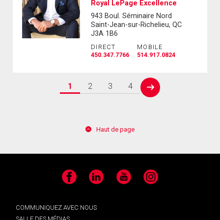
Royal LePage Excellence
943 Boul. Séminaire Nord
Saint-Jean-sur-Richelieu, QC
J3A 1B6
DIRECT
MOBILE
450.347.7766
514.917.0824
1
2
3
4
next
Haut de page
Facebook
LinkedIn
YouTube
Instagram
COMMUNIQUEZ AVEC NOUS
SALLE DES MÉDIAS