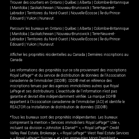
Trouver des courtiers en
Ontario
|
Québec
|
Alberta
|
Colombie-Britannique
|
Manitoba
|
Saskatchewan
|
Nouveau-Brunswick
|
Terre-Neuve-et-
Labrador
|
Territoires du Nord-Ouest
|
Nouvelle-Écosse
|
Île-du-Prince-
Édouard
|
Yukon
|
Nunavut
Parcourir les bureaux en
Ontario
|
Québec
|
Alberta
|
Colombie-Britannique
|
Manitoba
|
Saskatchewan
|
Nouveau-Brunswick
|
Terre-Neuve-et-
Labrador
|
Territoires du Nord-Ouest
|
Nouvelle-Écosse
|
Île-du-Prince-
Édouard
|
Yukon
|
Nunavut
Afficher les propriétés résidentielles au Canada
|
Dernières inscriptions au
Canada
Les informations des propriétés sur ce site proviennent des inscriptions
Royal LePage
MD
et du service de distribution de données de l'Association
canadienne de l’immobilier (SDD®). SDD® met en référence des
inscriptions tenues par des agences immobilières autres que Royal
LePage et ses distributeurs. L'exactitude de l'information n'est pas
garantie et devrait être indépendamment vérifiée. La marque DDF®
appartient à l'Association canadienne de l’immobilier (ACI) et identifie le
REALTOR.ca Installation de distribution de données (SDD®).
*Tous les bureaux sont des propriétés indépendantes. Les bureaux
comprenant la mention « Services immobiliers Royal LePage
MD
Ltée »,
incluant sa division « Johnston & Daniel
MD
», « Royal LePage
MD
Credit
Valley Real Estate, Brokerage », « Royal LePage
MD
West Real Estate Services
», « Royal LePage
MD
Sussex », et « Les immeubles Mont-Tremblant »