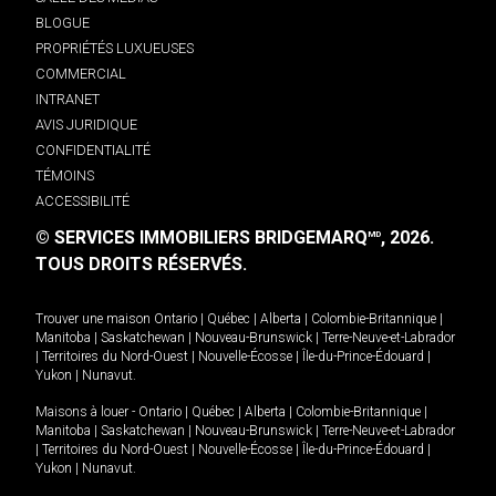
BLOGUE
PROPRIÉTÉS LUXUEUSES
COMMERCIAL
INTRANET
AVIS JURIDIQUE
CONFIDENTIALITÉ
TÉMOINS
ACCESSIBILITÉ
© SERVICES IMMOBILIERS BRIDGEMARQ
, 2026.
MD
TOUS DROITS RÉSERVÉS.
Trouver une maison
Ontario
|
Québec
|
Alberta
|
Colombie-Britannique
|
Manitoba
|
Saskatchewan
|
Nouveau-Brunswick
|
Terre-Neuve-et-Labrador
|
Territoires du Nord-Ouest
|
Nouvelle-Écosse
|
Île-du-Prince-Édouard
|
Yukon
|
Nunavut
.
Maisons à louer -
Ontario
|
Québec
|
Alberta
|
Colombie-Britannique
|
Manitoba
|
Saskatchewan
|
Nouveau-Brunswick
|
Terre-Neuve-et-Labrador
|
Territoires du Nord-Ouest
|
Nouvelle-Écosse
|
Île-du-Prince-Édouard
|
Yukon
|
Nunavut
.