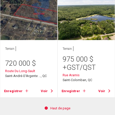
Terrain
Terrain
975 000
$
720 000
$
+GST/QST
Route Du Long-Sault
Rue Aramis
Saint-André-D'Argente ..., QC
Saint-Colomban, QC
Enregistrer
Voir
Enregistrer
Voir
Haut de page