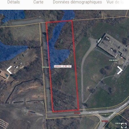
Détails
Carte
Données démographiques
Vue de la r
Previous
Next