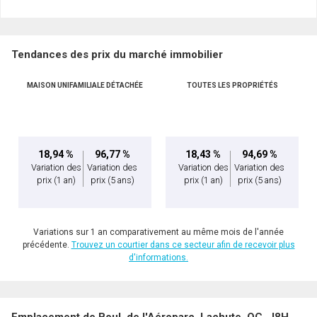
Nom
Courriel
Tendances des prix du marché immobilier
Téléphone
(Optionnel)
En cliquant sur le bouton « soumettre », vous consentez à nos conditions d'utilisation et
MAISON UNIFAMILIALE DÉTACHÉE
TOUTES LES PROPRIÉTÉS
vous nous fournissez l'autorisation écrite de communiquer avec vous.
Message
18,94 %
96,77 %
18,43 %
94,69 %
Variation des
Variation des
Variation des
Variation des
prix
(1 an)
prix
(5 ans)
prix
(1 an)
prix
(5 ans)
Variations sur 1 an comparativement au même mois de l'année
précédente.
Trouvez un courtier dans ce secteur afin de recevoir plus
d'informations.
En cliquant sur le bouton « soumettre », vous consentez à nos conditions d'utilisation et