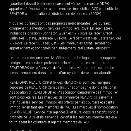
garantie et devrait être indépendamment vérifiée. La marque DDF®
appartient à l'Association canadienne de l’immobilier (ACI) et identifie le
REALTOR.ca Installation de distribution de données (SDD®).
*Tous les bureaux sont des propriétés indépendantes. Les bureaux
comprenant la mention « Services immobiliers Royal LePage
MD
Ltée »,
incluant sa division « Johnston & Daniel
MD
», « Royal LePage
MD
Credit
Valley Real Estate, Brokerage », « Royal LePage
MD
West Real Estate Services
», « Royal LePage
MD
Sussex », et « Les immeubles Mont-Tremblant »
appartiennent et sont gérés par Bridgemarq Real Estate Services
MD
.
Les marques de commerce MLS® ainsi que les logos qui s'y rapportent
désignent les services professionnels rendus par les membres
REALTORS® de l'ACI en vue de l'achat, de la vente et de la location de
biens immobiliers dans le cadre d'un système de vente collaborative.
REALTOR®, REALTORS® et le logo REALTOR® sont des marques
déposées de REALTOR® Canada Inc., une compagnie dont la National
Association of REALTORS® et l'Association canadienne de l’immobilier
sont propriétaires. Les marques de commerce REALTOR® servent à
distinguer les services immobiliers offerts par les courtiers et agents
immobilier en tant que membres de l'ACI. Les marques d'homologation
S.I.A.® /MLS®, Service inter-agences®, et leurs logos respectifs sont la
propriété de l'ACI, et ils servent à identifier les services immobiliers que
fournissent les courtiers et agents membres de l'ACI.
MD