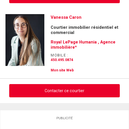
Demander des infos sur cette inscription
Vanessa Caron
Courtier immobilier résidentiel et
Prénom
commercial
et
Nom
Royal LePage Humania , Agence
Courriel
immobilière*
MOBILE :
Téléphone
450.495.0874
(Optionnel)
Mon site Web
Message
Contacter ce courtier
Demander des infos sur cette inscription
PUBLICITÉ
Prénom
et