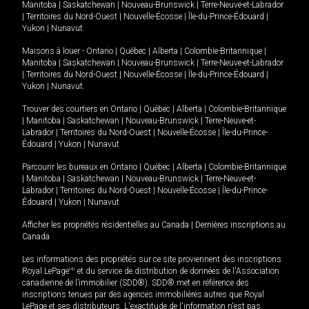
Manitoba
|
Saskatchewan
|
Nouveau-Brunswick
|
Terre-Neuve-et-Labrador
|
Territoires du Nord-Ouest
|
Nouvelle-Écosse
|
Île-du-Prince-Édouard
|
Yukon
|
Nunavut
.
Maisons à louer -
Ontario
|
Québec
|
Alberta
|
Colombie-Britannique
|
Manitoba
|
Saskatchewan
|
Nouveau-Brunswick
|
Terre-Neuve-et-Labrador
|
Territoires du Nord-Ouest
|
Nouvelle-Écosse
|
Île-du-Prince-Édouard
|
Yukon
|
Nunavut
.
Trouver des courtiers en
Ontario
|
Québec
|
Alberta
|
Colombie-Britannique
|
Manitoba
|
Saskatchewan
|
Nouveau-Brunswick
|
Terre-Neuve-et-
Labrador
|
Territoires du Nord-Ouest
|
Nouvelle-Écosse
|
Île-du-Prince-
Édouard
|
Yukon
|
Nunavut
Parcourir les bureaux en
Ontario
|
Québec
|
Alberta
|
Colombie-Britannique
|
Manitoba
|
Saskatchewan
|
Nouveau-Brunswick
|
Terre-Neuve-et-
Labrador
|
Territoires du Nord-Ouest
|
Nouvelle-Écosse
|
Île-du-Prince-
Édouard
|
Yukon
|
Nunavut
Afficher les propriétés résidentielles au Canada
|
Dernières inscriptions au
Canada
Les informations des propriétés sur ce site proviennent des inscriptions
Royal LePage
MD
et du service de distribution de données de l'Association
canadienne de l’immobilier (SDD®). SDD® met en référence des
inscriptions tenues par des agences immobilières autres que Royal
LePage et ses distributeurs. L'exactitude de l'information n'est pas