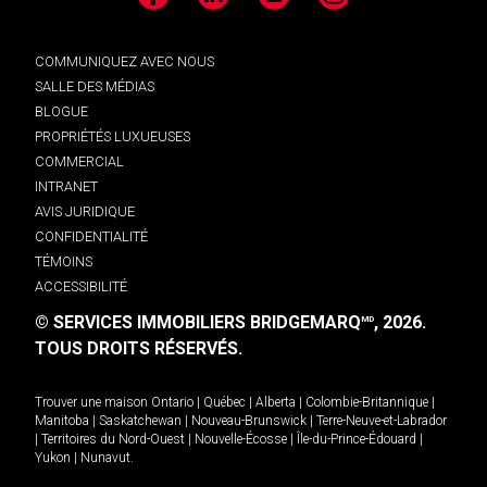
Facebook
LinkedIn
YouTube
Instagram
COMMUNIQUEZ AVEC NOUS
SALLE DES MÉDIAS
BLOGUE
PROPRIÉTÉS LUXUEUSES
COMMERCIAL
INTRANET
AVIS JURIDIQUE
CONFIDENTIALITÉ
TÉMOINS
ACCESSIBILITÉ
© SERVICES IMMOBILIERS BRIDGEMARQ
, 2026.
MD
TOUS DROITS RÉSERVÉS.
Trouver une maison
Ontario
|
Québec
|
Alberta
|
Colombie-Britannique
|
Manitoba
|
Saskatchewan
|
Nouveau-Brunswick
|
Terre-Neuve-et-Labrador
|
Territoires du Nord-Ouest
|
Nouvelle-Écosse
|
Île-du-Prince-Édouard
|
Yukon
|
Nunavut
.