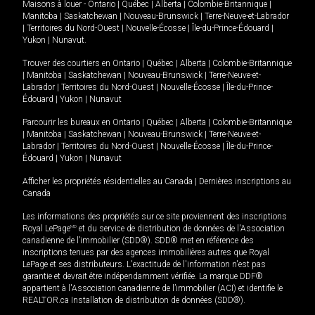
Maisons à louer -
Ontario
|
Québec
|
Alberta
|
Colombie-Britannique
|
Manitoba
|
Saskatchewan
|
Nouveau-Brunswick
|
Terre-Neuve-et-Labrador
|
Territoires du Nord-Ouest
|
Nouvelle-Écosse
|
Île-du-Prince-Édouard
|
Yukon
|
Nunavut
.
Trouver des courtiers en
Ontario
|
Québec
|
Alberta
|
Colombie-Britannique
|
Manitoba
|
Saskatchewan
|
Nouveau-Brunswick
|
Terre-Neuve-et-
Labrador
|
Territoires du Nord-Ouest
|
Nouvelle-Écosse
|
Île-du-Prince-
Édouard
|
Yukon
|
Nunavut
Parcourir les bureaux en
Ontario
|
Québec
|
Alberta
|
Colombie-Britannique
|
Manitoba
|
Saskatchewan
|
Nouveau-Brunswick
|
Terre-Neuve-et-
Labrador
|
Territoires du Nord-Ouest
|
Nouvelle-Écosse
|
Île-du-Prince-
Édouard
|
Yukon
|
Nunavut
Afficher les propriétés résidentielles au Canada
|
Dernières inscriptions au
Canada
Les informations des propriétés sur ce site proviennent des inscriptions
Royal LePage
MD
et du service de distribution de données de l'Association
canadienne de l’immobilier (SDD®). SDD® met en référence des
inscriptions tenues par des agences immobilières autres que Royal
LePage et ses distributeurs. L'exactitude de l'information n'est pas
garantie et devrait être indépendamment vérifiée. La marque DDF®
appartient à l'Association canadienne de l’immobilier (ACI) et identifie le
REALTOR.ca Installation de distribution de données (SDD®).