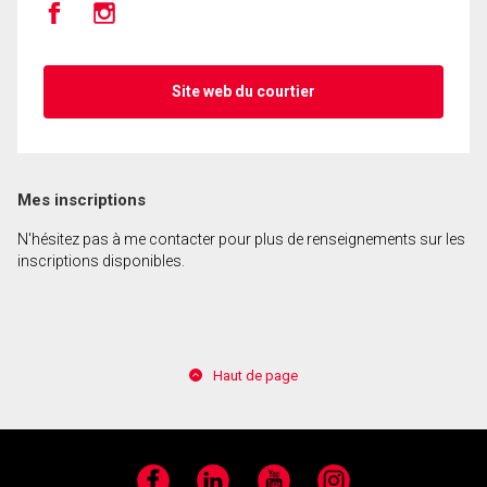
En cliquant sur le bouton « soumettre », vous
consentez à nos conditions d'utilisation et vous
Site web du courtier
nous fournissez l'autorisation écrite de
communiquer avec vous.
Mes inscriptions
N'hésitez pas à me contacter pour plus de renseignements sur les
inscriptions disponibles.
Haut de page