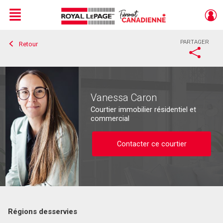
Menu
PARTAGER
Retour
Live
En Direct
Vanessa Caron
Courtier immobilier résidentiel et
commercial
Contacter ce courtier
Régions desservies
Contacter ce courtier