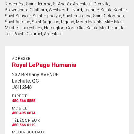
Rosemère, Saint-Jérome, St-André d’Argenteuil, Grenville,
Prénom
Brownsburg-Chatham, Wentworth - Nord, Lachute, Sainte-Sophie,
et
Saint-Sauveur, Saint-Hippolyte, Saint-Eustache, Saint-Colomban,
Nom
Saint-Antoine, Saint-Augustin, Rigaud, Morin-Heights, Mille-Isles,
Courriel
Mirabel, Laurentides, Harrington, Gore, Oka, Sainte-Marthe-sur-le-
Lac, Pointe-Calumet, Argenteuil
Téléphone
(Optionnel)
Message
ADRESSE
Royal LePage Humania
232 Bethany AVENUE
Lachute, QC
J8H 2M8
DIRECT
450.566.5555
MOBILE
450.495.0874
TÉLÉCOPIEUR
450.566.0119
MÉDIA SOCIAUX