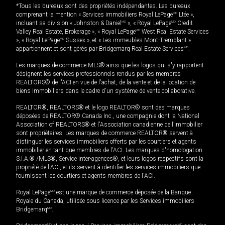
*Tous les bureaux sont des propriétés indépendantes. Les bureaux
comprenant la mention « Services immobiliers Royal LePage
MD
Ltée »,
incluant sa division « Johnston & Daniel
MD
», « Royal LePage
MD
Credit
Valley Real Estate, Brokerage », « Royal LePage
MD
West Real Estate Services
», « Royal LePage
MD
Sussex », et « Les immeubles Mont-Tremblant »
appartiennent et sont gérés par Bridgemarq Real Estate Services
MD
.
Les marques de commerce MLS® ainsi que les logos qui s'y rapportent
désignent les services professionnels rendus par les membres
REALTORS® de l'ACI en vue de l'achat, de la vente et de la location de
biens immobiliers dans le cadre d'un système de vente collaborative.
REALTOR®, REALTORS® et le logo REALTOR® sont des marques
déposées de REALTOR® Canada Inc., une compagnie dont la National
Association of REALTORS® et l'Association canadienne de l’immobilier
sont propriétaires. Les marques de commerce REALTOR® servent à
distinguer les services immobiliers offerts par les courtiers et agents
immobilier en tant que membres de l'ACI. Les marques d'homologation
S.I.A.® /MLS®, Service inter-agences®, et leurs logos respectifs sont la
propriété de l'ACI, et ils servent à identifier les services immobiliers que
fournissent les courtiers et agents membres de l'ACI.
Royal LePage
MD
est une marque de commerce déposée de la Banque
Royale du Canada, utilisée sous licence par les Services immobiliers
Bridgemarq
MD
.
MD
MD