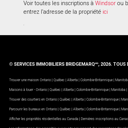
Voir toutes les inscriptions à
Windsor
ou b
entrez l'adresse de la propriété
ici
.
© SERVICES IMMOBILIERS BRIDGEMARQ
, 2026.
TOUS D
MD
Trouver une maison
Ontario
|
Québec
|
Alberta
|
Colombie-Britannique
|
Manitob
Maisons à louer -
Ontario
|
Québec
|
Alberta
|
Colombie-Britannique
|
Manitoba
|
Trouver des courtiers en
Ontario
|
Québec
|
Alberta
|
Colombie-Britannique
|
Man
Parcourir les bureaux en
Ontario
|
Québec
|
Alberta
|
Colombie-Britannique
|
Man
Afficher les propriétés résidentielles au Canada
|
Dernières inscriptions au Cana