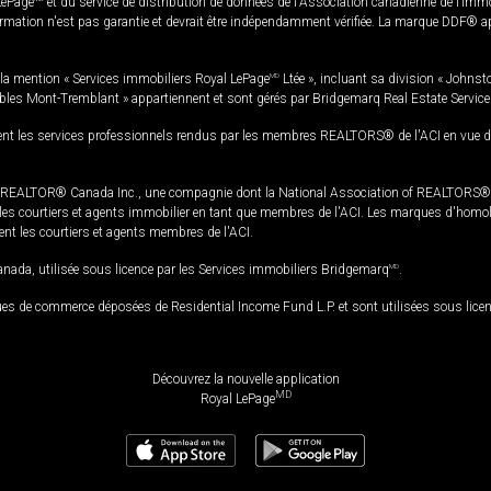
LePage
et du service de distribution de données de l'Association canadienne de l’im
rmation n'est pas garantie et devrait être indépendamment vérifiée. La marque DDF® appa
la mention « Services immobiliers Royal LePage
MD
Ltée », incluant sa division « Johnst
bles Mont-Tremblant » appartiennent et sont gérés par Bridgemarq Real Estate Servic
 les services professionnels rendus par les membres REALTORS® de l'ACI en vue de l'a
TOR® Canada Inc., une compagnie dont la National Association of REALTORS® et l'
s courtiers et agents immobilier en tant que membres de l'ACI. Les marques d'homolog
ssent les courtiers et agents membres de l'ACI.
da, utilisée sous licence par les Services immobiliers Bridgemarq
MD
.
s de commerce déposées de Residential Income Fund L.P. et sont utilisées sous lice
Découvrez la nouvelle application
MD
Royal LePage