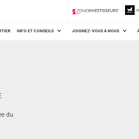
ZoneInvestisseurs RLP
RTIER
INFO ET CONSEILS
JOIGNEZ-VOUS À NOUS
E
rée du