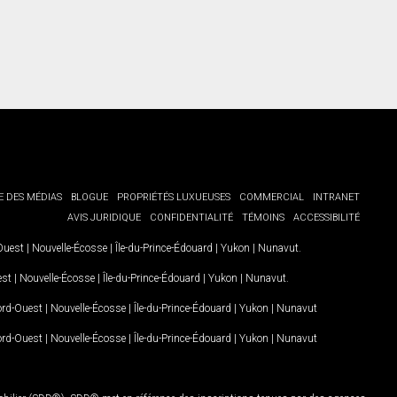
E DES MÉDIAS
BLOGUE
PROPRIÉTÉS LUXUEUSES
COMMERCIAL
INTRANET
AVIS JURIDIQUE
CONFIDENTIALITÉ
TÉMOINS
ACCESSIBILITÉ
-Ouest
|
Nouvelle-Écosse
|
Île-du-Prince-Édouard
|
Yukon
|
Nunavut
.
est
|
Nouvelle-Écosse
|
Île-du-Prince-Édouard
|
Yukon
|
Nunavut
.
Nord-Ouest
|
Nouvelle-Écosse
|
Île-du-Prince-Édouard
|
Yukon
|
Nunavut
Nord-Ouest
|
Nouvelle-Écosse
|
Île-du-Prince-Édouard
|
Yukon
|
Nunavut