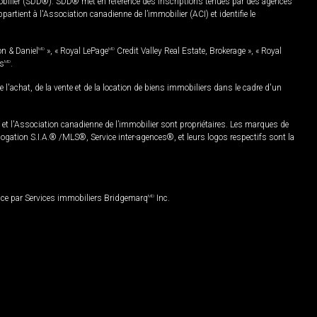
mobilier (SDD®). SDD® met en référence des inscriptions tenues par des agences
rtient à l'Association canadienne de l’immobilier (ACI) et identifie le
on & Daniel
MD
», « Royal LePage
MD
Credit Valley Real Estate, Brokerage », « Royal
es
MD
.
chat, de la vente et de la location de biens immobiliers dans le cadre d'un
Association canadienne de l’immobilier sont propriétaires. Les marques de
ation S.I.A.® /MLS®, Service inter-agences®, et leurs logos respectifs sont la
nce par Services immobiliers Bridgemarq
MD
Inc.