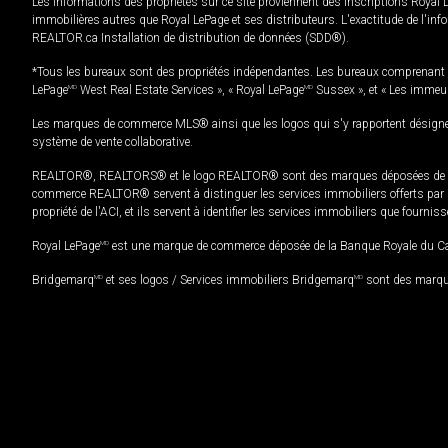
Les informations des propriétés sur ce site proviennent des inscriptions Royal 
immobilières autres que Royal LePage et ses distributeurs. L'exactitude de l'info
REALTOR.ca Installation de distribution de données (SDD®).
*Tous les bureaux sont des propriétés indépendantes. Les bureaux comprenant 
LePage
MD
West Real Estate Services », « Royal LePage
MD
Sussex », et « Les immeu
Les marques de commerce MLS® ainsi que les logos qui s'y rapportent désignent
système de vente collaborative.
REALTOR®, REALTORS® et le logo REALTOR® sont des marques déposées de REAL
commerce REALTOR® servent à distinguer les services immobiliers offerts par le
propriété de l'ACI, et ils servent à identifier les services immobiliers que fourni
Royal LePage
MD
est une marque de commerce déposée de la Banque Royale du Cana
Bridgemarq
MD
et ses logos / Services immobiliers Bridgemarq
MD
sont des marque