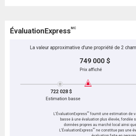
MC
ÉvaluationExpress
La valeur approximative d'une propriété de 2 cham
749 000 $
Prix affiché
722 028 $
Estimation basse
MC
L'ÉvaluationExpress
fournit une estimation de va
basse à une évaluation plus élevée, fondée 
données propres au marché local ainsi que 
MC
L'ÉvaluationExpress
ne constitue pas une év
évaluation faite en person