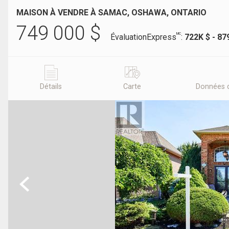
MAISON À VENDRE À SAMAC, OSHAWA, ONTARIO
749 000
$
MC
ÉvaluationExpress
:
722K $ - 87
Détails
Carte
Données 
Previous