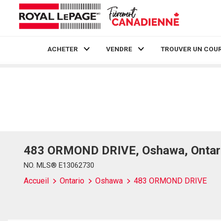
ACHETER
VENDRE
TROUVER UN COUR
Live
En Direct
483 ORMOND DRIVE, Oshawa, Ontari
NO. MLS® E13062730
Accueil
Ontario
Oshawa
483 ORMOND DRIVE