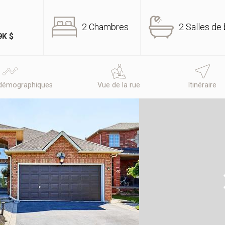
2 Chambres
2 Salles de 
9K $
démographiques
Vue de la rue
Itinéraire
N