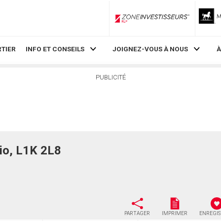
ZoneInvestisseurs RLP
TIER
INFO ET CONSEILS
JOIGNEZ-VOUS À NOUS
À
PUBLICITÉ
o, L1K 2L8
PARTAGER
IMPRIMER
ENREGI