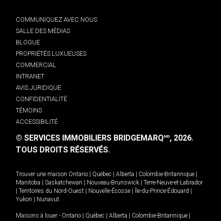
COMMUNIQUEZ AVEC NOUS
SALLE DES MÉDIAS
BLOGUE
PROPRIÉTÉS LUXUEUSES
COMMERCIAL
INTRANET
AVIS JURIDIQUE
CONFIDENTIALITÉ
TÉMOINS
ACCESSIBILITÉ
© SERVICES IMMOBILIERS BRIDGEMARQ
, 2026.
MD
TOUS DROITS RÉSERVÉS.
Trouver une maison
Ontario
|
Québec
|
Alberta
|
Colombie-Britannique
|
Manitoba
|
Saskatchewan
|
Nouveau-Brunswick
|
Terre-Neuve-et-Labrador
|
Territoires du Nord-Ouest
|
Nouvelle-Écosse
|
Île-du-Prince-Édouard
|
Yukon
|
Nunavut
.
Maisons à louer -
Ontario
|
Québec
|
Alberta
|
Colombie-Britannique
|