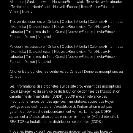
Manitoba
|
Saskatchewan
|
Nouveau-Brunswick
|
Terre-Neuve-et-Labrador
|
Territoires du Nord-Ouest
|
Nouvelle-Écosse
|
Île-du-Prince-Édouard
|
Yukon
|
Nunavut
.
Trouver des courtiers en
Ontario
|
Québec
|
Alberta
|
Colombie-Britannique
|
Manitoba
|
Saskatchewan
|
Nouveau-Brunswick
|
Terre-Neuve-et-
Labrador
|
Territoires du Nord-Ouest
|
Nouvelle-Écosse
|
Île-du-Prince-
Édouard
|
Yukon
|
Nunavut
Parcourir les bureaux en
Ontario
|
Québec
|
Alberta
|
Colombie-Britannique
|
Manitoba
|
Saskatchewan
|
Nouveau-Brunswick
|
Terre-Neuve-et-
Labrador
|
Territoires du Nord-Ouest
|
Nouvelle-Écosse
|
Île-du-Prince-
Édouard
|
Yukon
|
Nunavut
Afficher les propriétés résidentielles au Canada
|
Dernières inscriptions au
Canada
Les informations des propriétés sur ce site proviennent des inscriptions
Royal LePage
MD
et du service de distribution de données de l'Association
canadienne de l’immobilier (SDD®). SDD® met en référence des
inscriptions tenues par des agences immobilières autres que Royal
LePage et ses distributeurs. L'exactitude de l'information n'est pas
garantie et devrait être indépendamment vérifiée. La marque DDF®
appartient à l'Association canadienne de l’immobilier (ACI) et identifie le
REALTOR.ca Installation de distribution de données (SDD®).
*Tous les bureaux sont des propriétés indépendantes. Les bureaux