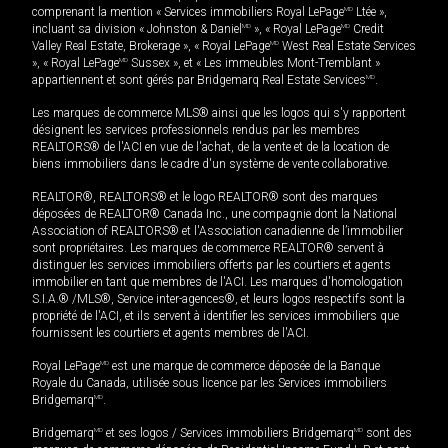
comprenant la mention « Services immobiliers Royal LePage
MD
Ltée »,
incluant sa division « Johnston & Daniel
MD
», « Royal LePage
MD
Credit
Valley Real Estate, Brokerage », « Royal LePage
MD
West Real Estate Services
», « Royal LePage
MD
Sussex », et « Les immeubles Mont-Tremblant »
appartiennent et sont gérés par Bridgemarq Real Estate Services
MD
.
Les marques de commerce MLS® ainsi que les logos qui s'y rapportent
désignent les services professionnels rendus par les membres
REALTORS® de l'ACI en vue de l'achat, de la vente et de la location de
biens immobiliers dans le cadre d'un système de vente collaborative.
REALTOR®, REALTORS® et le logo REALTOR® sont des marques
déposées de REALTOR® Canada Inc., une compagnie dont la National
Association of REALTORS® et l'Association canadienne de l’immobilier
sont propriétaires. Les marques de commerce REALTOR® servent à
distinguer les services immobiliers offerts par les courtiers et agents
immobilier en tant que membres de l'ACI. Les marques d'homologation
S.I.A.® /MLS®, Service inter-agences®, et leurs logos respectifs sont la
propriété de l'ACI, et ils servent à identifier les services immobiliers que
fournissent les courtiers et agents membres de l'ACI.
Royal LePage
MD
est une marque de commerce déposée de la Banque
Royale du Canada, utilisée sous licence par les Services immobiliers
Bridgemarq
MD
.
Bridgemarq
MD
et ses logos / Services immobiliers Bridgemarq
MD
sont des