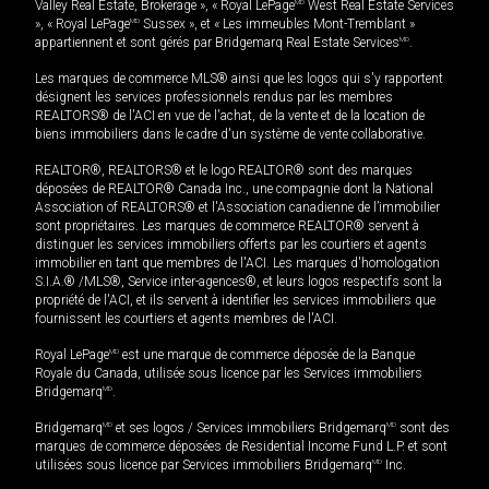
Valley Real Estate, Brokerage », « Royal LePage
MD
West Real Estate Services
», « Royal LePage
MD
Sussex », et « Les immeubles Mont-Tremblant »
appartiennent et sont gérés par Bridgemarq Real Estate Services
MD
.
Les marques de commerce MLS® ainsi que les logos qui s'y rapportent
désignent les services professionnels rendus par les membres
REALTORS® de l'ACI en vue de l'achat, de la vente et de la location de
biens immobiliers dans le cadre d'un système de vente collaborative.
REALTOR®, REALTORS® et le logo REALTOR® sont des marques
déposées de REALTOR® Canada Inc., une compagnie dont la National
Association of REALTORS® et l'Association canadienne de l’immobilier
sont propriétaires. Les marques de commerce REALTOR® servent à
distinguer les services immobiliers offerts par les courtiers et agents
immobilier en tant que membres de l'ACI. Les marques d'homologation
S.I.A.® /MLS®, Service inter-agences®, et leurs logos respectifs sont la
propriété de l'ACI, et ils servent à identifier les services immobiliers que
fournissent les courtiers et agents membres de l'ACI.
Royal LePage
MD
est une marque de commerce déposée de la Banque
Royale du Canada, utilisée sous licence par les Services immobiliers
Bridgemarq
MD
.
Bridgemarq
MD
et ses logos / Services immobiliers Bridgemarq
MD
sont des
marques de commerce déposées de Residential Income Fund L.P. et sont
utilisées sous licence par Services immobiliers Bridgemarq
MD
Inc.