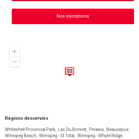
Nos inscriptions
Zoom
in
Zoom
out
Régions desservies
Whiteshell Provincial Park, Lac Du Bonnet, Pinawa, Beausejour,
Winnipeg Beach, Winnipeg - St. Vital, Winnipeg - Whyte Ridge,