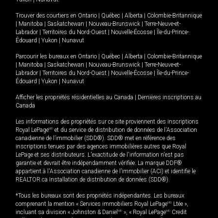
Trouver des courtiers en
Ontario
|
Québec
|
Alberta
|
Colombie-Britannique
|
Manitoba
|
Saskatchewan
|
Nouveau-Brunswick
|
Terre-Neuve-et-
Labrador
|
Territoires du Nord-Ouest
|
Nouvelle-Écosse
|
Île-du-Prince-
Édouard
|
Yukon
|
Nunavut
Parcourir les bureaux en
Ontario
|
Québec
|
Alberta
|
Colombie-Britannique
|
Manitoba
|
Saskatchewan
|
Nouveau-Brunswick
|
Terre-Neuve-et-
Labrador
|
Territoires du Nord-Ouest
|
Nouvelle-Écosse
|
Île-du-Prince-
Édouard
|
Yukon
|
Nunavut
Afficher les propriétés résidentielles au Canada
|
Dernières inscriptions au
Canada
Les informations des propriétés sur ce site proviennent des inscriptions
Royal LePage
MD
et du service de distribution de données de l'Association
canadienne de l’immobilier (SDD®). SDD® met en référence des
inscriptions tenues par des agences immobilières autres que Royal
LePage et ses distributeurs. L'exactitude de l'information n'est pas
garantie et devrait être indépendamment vérifiée. La marque DDF®
appartient à l'Association canadienne de l’immobilier (ACI) et identifie le
REALTOR.ca Installation de distribution de données (SDD®).
*Tous les bureaux sont des propriétés indépendantes. Les bureaux
comprenant la mention « Services immobiliers Royal LePage
MD
Ltée »,
incluant sa division « Johnston & Daniel
MD
», « Royal LePage
MD
Credit