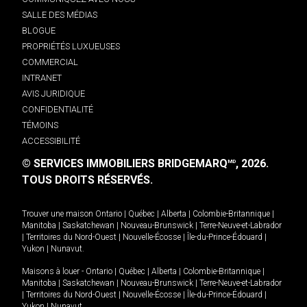
SALLE DES MÉDIAS
BLOGUE
PROPRIÉTÉS LUXUEUSES
COMMERCIAL
INTRANET
AVIS JURIDIQUE
CONFIDENTIALITÉ
TÉMOINS
ACCESSIBILITÉ
© SERVICES IMMOBILIERS BRIDGEMARQ
, 2026.
MD
TOUS DROITS RÉSERVÉS.
Trouver une maison
Ontario
|
Québec
|
Alberta
|
Colombie-Britannique
|
Manitoba
|
Saskatchewan
|
Nouveau-Brunswick
|
Terre-Neuve-et-Labrador
|
Territoires du Nord-Ouest
|
Nouvelle-Écosse
|
Île-du-Prince-Édouard
|
Yukon
|
Nunavut
.
Maisons à louer -
Ontario
|
Québec
|
Alberta
|
Colombie-Britannique
|
Manitoba
|
Saskatchewan
|
Nouveau-Brunswick
|
Terre-Neuve-et-Labrador
|
Territoires du Nord-Ouest
|
Nouvelle-Écosse
|
Île-du-Prince-Édouard
|
Yukon
|
Nunavut
.