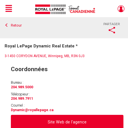
Menu
PARTAGER
Retour
Live
En Direct
Royal LePage Dynamic Real Estate *
3-1450 CORYDON AVENUE, Winnipeg, MB, R3N 0J3
Coordonnées
Bureau :
204.989.5000
Télécopieur :
204.989.7911
Courriel :
Dynamic
@royallepage.ca
Site Web de l'agence