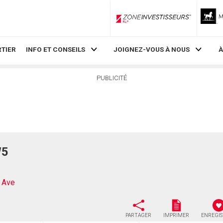
ZoneInvestisseurs RLP
TIER
INFO ET CONSEILS
JOIGNEZ-VOUS À NOUS
À
PUBLICITÉ
W5
 Ave
PARTAGER
IMPRIMER
ENREGI