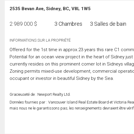
2535 Bevan Ave, Sidney, BC, V8L 1W5
2 989 000
$
3 Chambres
3 Salles de bain
INFORMATIONS SUR LA PROPRIÉTÉ
Offered for the 1st time in approx.23 years this rare C1 com
Potential for an ocean view project in the heart of Sidney jus
currently resides on this prominent corner lot in Sidneys villa
Zoning permits mixed-use development, commercial operations
occupant or investor in beautiful Sidney by the Sea.
Gracieuseté de : Newport Realty Ltd.
Données fournies par : Vancouver Island Real Estate Board et Victoria Rea
mais nous ne le garantissons pas; les renseignements devraient être véri