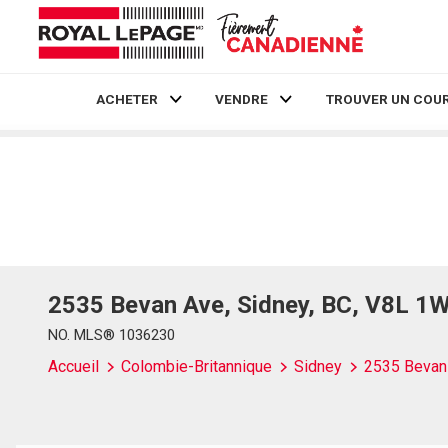
ACHETER
VENDRE
TROUVER UN COUR
Live
En Direct
2535 Bevan Ave, Sidney, BC, V8L 1
NO. MLS® 1036230
Accueil
Colombie-Britannique
Sidney
2535 Bevan