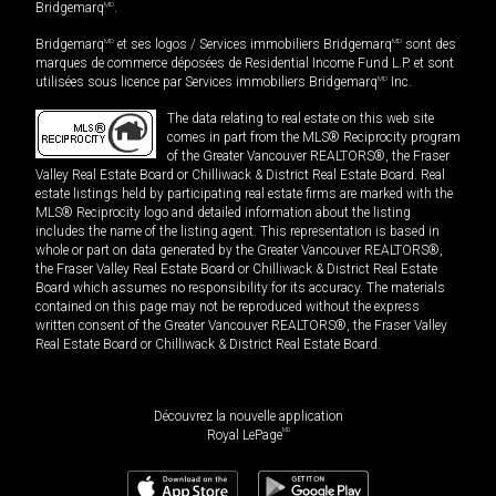
Bridgemarq
MD
.
Bridgemarq
MD
et ses logos / Services immobiliers Bridgemarq
MD
sont des
marques de commerce déposées de Residential Income Fund L.P. et sont
utilisées sous licence par Services immobiliers Bridgemarq
MD
Inc.
The data relating to real estate on this web site
comes in part from the MLS® Reciprocity program
of the Greater Vancouver REALTORS®, the Fraser
Valley Real Estate Board or Chilliwack & District Real Estate Board. Real
estate listings held by participating real estate firms are marked with the
MLS® Reciprocity logo and detailed information about the listing
includes the name of the listing agent. This representation is based in
whole or part on data generated by the Greater Vancouver REALTORS®,
the Fraser Valley Real Estate Board or Chilliwack & District Real Estate
Board which assumes no responsibility for its accuracy. The materials
contained on this page may not be reproduced without the express
written consent of the Greater Vancouver REALTORS®, the Fraser Valley
Real Estate Board or Chilliwack & District Real Estate Board.
Découvrez la nouvelle application
MD
Royal LePage