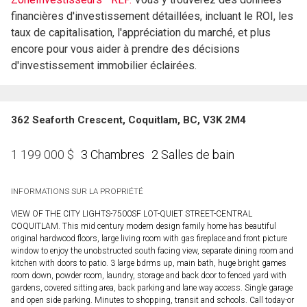
financières d'investissement détaillées, incluant le ROI, les
taux de capitalisation, l'appréciation du marché, et plus
encore pour vous aider à prendre des décisions
d'investissement immobilier éclairées.
362 Seaforth Crescent, Coquitlam, BC, V3K 2M4
3 Chambres
2 Salles de bain
1 199 000
$
INFORMATIONS SUR LA PROPRIÉTÉ
VIEW OF THE CITY LIGHTS-7500SF LOT-QUIET STREET-CENTRAL
COQUITLAM. This mid century modern design family home has beautiful
original hardwood floors, large living room with gas fireplace and front picture
window to enjoy the unobstructed south facing view, separate dining room and
kitchen with doors to patio. 3 large bdrms up, main bath, huge bright games
room down, powder room, laundry, storage and back door to fenced yard with
gardens, covered sitting area, back parking and lane way access. Single garage
and open side parking. Minutes to shopping, transit and schools. Call today-or