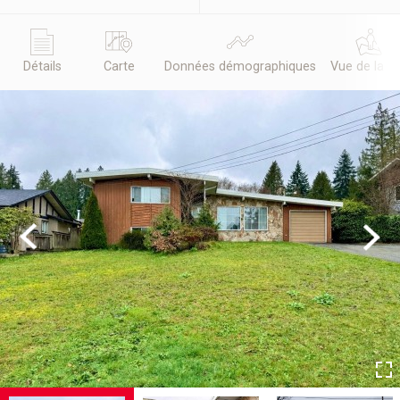
Détails
Carte
Données démographiques
Vue de la r
Previous
Next