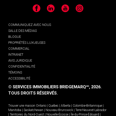
Facebook
LinkedIn
YouTube
Instagram
COMMUNIQUEZ AVEC NOUS
SALLE DES MÉDIAS
BLOGUE
PROPRIÉTÉS LUXUEUSES
COMMERCIAL
INTRANET
AVIS JURIDIQUE
CONFIDENTIALITÉ
TÉMOINS
ACCESSIBILITÉ
© SERVICES IMMOBILIERS BRIDGEMARQ
, 2026.
MD
TOUS DROITS RÉSERVÉS.
Trouver une maison
Ontario
|
Québec
|
Alberta
|
Colombie-Britannique
|
Manitoba
|
Saskatchewan
|
Nouveau-Brunswick
|
Terre-Neuve-et-Labrador
|
Territoires du Nord-Ouest
|
Nouvelle-Écosse
|
Île-du-Prince-Édouard
|