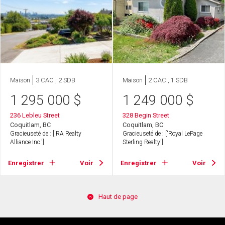
Maison
3 CAC , 2 SDB
Maison
2 CAC , 1 SDB
1 295 000
$
1 249 000
$
236 Lebleu Street
328 Begin Street
Coquitlam, BC
Coquitlam, BC
Gracieuseté de : ['RA Realty
Gracieuseté de : ['Royal LePage
Alliance Inc.']
Sterling Realty']
Enregistrer
Voir
Enregistrer
Voir
Haut de page