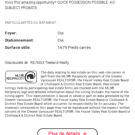
miss this amazing opportunity!! QUICK POSSESSION POSSIBLE. AO
SUBJECT PROBATE
PARTICULARITÉS DU BÂTIMENT :
Foyer:
Oui
Stationnement:
Oui
Surface utile:
1679 Pieds carrés
Gracieuseté de : RE/MAX Treeland Realty
The data relating to real estate on this web site comes in
part from the MLS® Reciprocity program of the Greater
Vancouver REALTORS®, the Fraser Valley Real Estate Board
or Chilliwack & District Real Estate Board. Real estate
listings held by participating real estate firms are marked with the MLS®
Reciprocity logo and detailed information about the listing includes the name of the
listing agent. This representation is based in whole or part on data generated by the
Greater Vancouver REALTORS®, the Fraser Valley Real Estate Board or Chilliwack &
District Real Estate Board which assumes no responsibility for its accuracy. The
materials contained on this page may not be reproduced without the express written
consent of the Greater Vancouver REALTORS®, the Fraser Valley Real Estate Board or
Chilliwack & District Real Estate Board.
Plus de détails