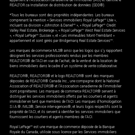
appartient à l'Association canadienne de l’immobilier (ACI) et identifie le
REALTOR.ca Installation de distribution de données (SDD®).
*Tous les bureaux sont des propriétés indépendantes. Les bureaux
comprenant la mention « Services immobiliers Royal LePage
MD
Ltée »,
incluant sa division « Johnston & Daniel
MD
», « Royal LePage
MD
Credit
Valley Real Estate, Brokerage », « Royal LePage
MD
West Real Estate Services
», « Royal LePage
MD
Sussex », et « Les immeubles Mont-Tremblant »
appartiennent et sont gérés par Bridgemarq Real Estate Services
MD
.
Les marques de commerce MLS® ainsi que les logos qui s'y rapportent
désignent les services professionnels rendus par les membres
REALTORS® de l'ACI en vue de l'achat, de la vente et de la location de
biens immobiliers dans le cadre d'un système de vente collaborative.
REALTOR®, REALTORS® et le logo REALTOR® sont des marques
déposées de REALTOR® Canada Inc., une compagnie dont la National
Association of REALTORS® et l'Association canadienne de l’immobilier
sont propriétaires. Les marques de commerce REALTOR® servent à
distinguer les services immobiliers offerts par les courtiers et agents
immobilier en tant que membres de l'ACI. Les marques d'homologation
S.I.A.® /MLS®, Service inter-agences®, et leurs logos respectifs sont la
propriété de l'ACI, et ils servent à identifier les services immobiliers que
fournissent les courtiers et agents membres de l'ACI.
Royal LePage
MD
est une marque de commerce déposée de la Banque
Royale du Canada, utilisée sous licence par les Services immobiliers