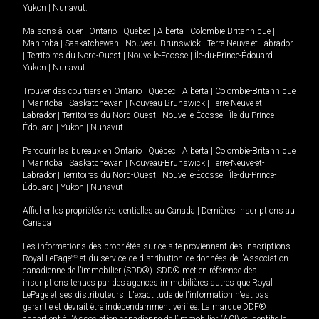
Yukon
|
Nunavut
.
Maisons à louer -
Ontario
|
Québec
|
Alberta
|
Colombie-Britannique
|
Manitoba
|
Saskatchewan
|
Nouveau-Brunswick
|
Terre-Neuve-et-Labrador
|
Territoires du Nord-Ouest
|
Nouvelle-Écosse
|
Île-du-Prince-Édouard
|
Yukon
|
Nunavut
.
Trouver des courtiers en
Ontario
|
Québec
|
Alberta
|
Colombie-Britannique
|
Manitoba
|
Saskatchewan
|
Nouveau-Brunswick
|
Terre-Neuve-et-
Labrador
|
Territoires du Nord-Ouest
|
Nouvelle-Écosse
|
Île-du-Prince-
Édouard
|
Yukon
|
Nunavut
Parcourir les bureaux en
Ontario
|
Québec
|
Alberta
|
Colombie-Britannique
|
Manitoba
|
Saskatchewan
|
Nouveau-Brunswick
|
Terre-Neuve-et-
Labrador
|
Territoires du Nord-Ouest
|
Nouvelle-Écosse
|
Île-du-Prince-
Édouard
|
Yukon
|
Nunavut
Afficher les propriétés résidentielles au Canada
|
Dernières inscriptions au
Canada
Les informations des propriétés sur ce site proviennent des inscriptions
Royal LePage
MD
et du service de distribution de données de l'Association
canadienne de l’immobilier (SDD®). SDD® met en référence des
inscriptions tenues par des agences immobilières autres que Royal
LePage et ses distributeurs. L'exactitude de l'information n'est pas
garantie et devrait être indépendamment vérifiée. La marque DDF®