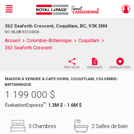
Menu
362 Seaforth Crescent, Coquitlam, BC, V3K 2M4
Live
En Direct
NO. MLS® R3104308
Accueil
Colombie-Britannique
Coquitlam
362 Seaforth Crescent
PARTAGER
IMPRIMER
ENREGISTRER
MAISON À VENDRE À CAPE HORN, COQUITLAM, COLOMBIE-
BRITANNIQUE
1 199 000
$
MC
ÉvaluationExpress
:
1.3M $ - 1.6M $
3 Chambres
2 Salles de bain