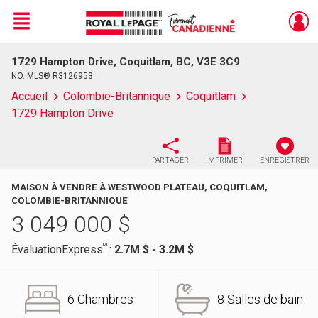
Menu
1729 Hampton Drive, Coquitlam, BC, V3E 3C9
Live
En Direct
NO. MLS® R3126953
Accueil
Colombie-Britannique
Coquitlam
1729 Hampton Drive
PARTAGER
IMPRIMER
ENREGISTRER
MAISON À VENDRE À WESTWOOD PLATEAU, COQUITLAM,
COLOMBIE-BRITANNIQUE
3 049 000
$
MC
ÉvaluationExpress
:
2.7M $ - 3.2M $
6 Chambres
8 Salles de bain