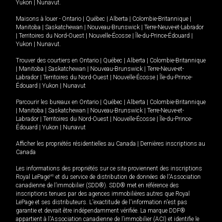
Yukon
|
Nunavut
.
Maisons à louer -
Ontario
|
Québec
|
Alberta
|
Colombie-Britannique
|
Manitoba
|
Saskatchewan
|
Nouveau-Brunswick
|
Terre-Neuve-et-Labrador
|
Territoires du Nord-Ouest
|
Nouvelle-Écosse
|
Île-du-Prince-Édouard
|
Yukon
|
Nunavut
.
Trouver des courtiers en
Ontario
|
Québec
|
Alberta
|
Colombie-Britannique
|
Manitoba
|
Saskatchewan
|
Nouveau-Brunswick
|
Terre-Neuve-et-
Labrador
|
Territoires du Nord-Ouest
|
Nouvelle-Écosse
|
Île-du-Prince-
Édouard
|
Yukon
|
Nunavut
Parcourir les bureaux en
Ontario
|
Québec
|
Alberta
|
Colombie-Britannique
|
Manitoba
|
Saskatchewan
|
Nouveau-Brunswick
|
Terre-Neuve-et-
Labrador
|
Territoires du Nord-Ouest
|
Nouvelle-Écosse
|
Île-du-Prince-
Édouard
|
Yukon
|
Nunavut
Afficher les propriétés résidentielles au Canada
|
Dernières inscriptions au
Canada
Les informations des propriétés sur ce site proviennent des inscriptions
Royal LePage
MD
et du service de distribution de données de l'Association
canadienne de l’immobilier (SDD®). SDD® met en référence des
inscriptions tenues par des agences immobilières autres que Royal
LePage et ses distributeurs. L'exactitude de l'information n'est pas
garantie et devrait être indépendamment vérifiée. La marque DDF®
appartient à l'Association canadienne de l’immobilier (ACI) et identifie le