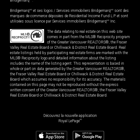
Bridgemarq
.
Bridgemarq
MD
et ses logos / Services immobiliers Bridgemarq
MD
sont des
marques de commerce déposées de Residential Income Fund L.P. et sont
utilisées sous licence par Services immobiliers Bridgemarq
MD
Inc.
The data relating to real estate on this web site
comes in part from the MLS® Reciprocity program
of the Greater Vancouver REALTORS®, the Fraser
Valley Real Estate Board or Chilliwack & District Real Estate Board. Real
estate listings held by participating real estate firms are marked with the
MLS® Reciprocity logo and detailed information about the listing
includes the name of the listing agent. This representation is based in
whole or part on data generated by the Greater Vancouver REALTORS®,
the Fraser Valley Real Estate Board or Chilliwack & District Real Estate
Board which assumes no responsibility for its accuracy. The materials
contained on this page may not be reproduced without the express
written consent of the Greater Vancouver REALTORS®, the Fraser Valley
Real Estate Board or Chilliwack & District Real Estate Board.
Découvrez la nouvelle application
MD
Royal LePage