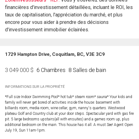
financières d'investissement détaillées, incluant le ROI, les
taux de capitalisation, l'appréciation du marché, et plus
encore pour vous aider à prendre des décisions
d'investissement immobilier éclairées.
1729 Hampton Drive, Coquitlam, BC, V3E 3C9
6 Chambres
8 Salles de bain
3 049 000
$
INFORMATIONS SUR LA PROPRIÉTÉ
*Full size Indoor Swimming Pool* hot tub* steam room* sauna* Your kids and
family will never get bored of activities inside the house: basement with
billiards room, media room, wine cellar, gym, nanny's quarters. Westwood
plateau Golf and Country club at your door steps. Spectacular yard with gas fire
pit. 5 large bedrooms upstairs(all with ensuites) and a games room up, plus
additional bedroom on the main. This house has it all. A must See! Agent Open
July 19, Sun 11am-1pm.