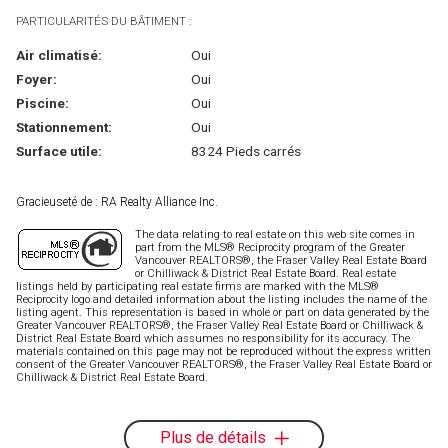
PARTICULARITÉS DU BÂTIMENT :
Air climatisé:
Oui
Foyer:
Oui
Piscine:
Oui
Stationnement:
Oui
Surface utile:
8324 Pieds carrés
Gracieuseté de : RA Realty Alliance Inc.
The data relating to real estate on this web site comes in
part from the MLS® Reciprocity program of the Greater
Vancouver REALTORS®, the Fraser Valley Real Estate Board
or Chilliwack & District Real Estate Board. Real estate
listings held by participating real estate firms are marked with the MLS®
Reciprocity logo and detailed information about the listing includes the name of the
listing agent. This representation is based in whole or part on data generated by the
Greater Vancouver REALTORS®, the Fraser Valley Real Estate Board or Chilliwack &
District Real Estate Board which assumes no responsibility for its accuracy. The
materials contained on this page may not be reproduced without the express written
consent of the Greater Vancouver REALTORS®, the Fraser Valley Real Estate Board or
Chilliwack & District Real Estate Board.
Plus de détails