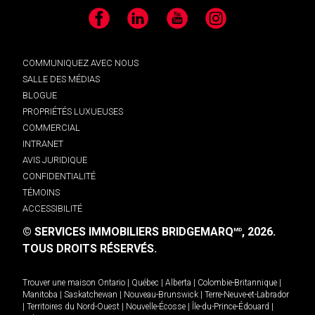
Facebook
LinkedIn
YouTube
Instagram
COMMUNIQUEZ AVEC NOUS
SALLE DES MÉDIAS
BLOGUE
PROPRIÉTÉS LUXUEUSES
COMMERCIAL
INTRANET
AVIS JURIDIQUE
CONFIDENTIALITÉ
TÉMOINS
ACCESSIBILITÉ
© SERVICES IMMOBILIERS BRIDGEMARQ
, 2026.
MD
TOUS DROITS RÉSERVÉS.
Trouver une maison
Ontario
|
Québec
|
Alberta
|
Colombie-Britannique
|
Manitoba
|
Saskatchewan
|
Nouveau-Brunswick
|
Terre-Neuve-et-Labrador
|
Territoires du Nord-Ouest
|
Nouvelle-Écosse
|
Île-du-Prince-Édouard
|