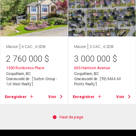
Maison
6 CAC , 6 SDB
Maison
5 CAC , 6 SDB
2 760 000
$
3 000 000
$
1550 Rockcress Place
635 Harrison Avenue
Coquitlam, BC
Coquitlam, BC
Gracieuseté de : ['Sutton Group -
Gracieuseté de : ['RE/MAX All
1st West Realty']
Points Realty']
Enregistrer
Voir
Enregistrer
Voir
Haut de page