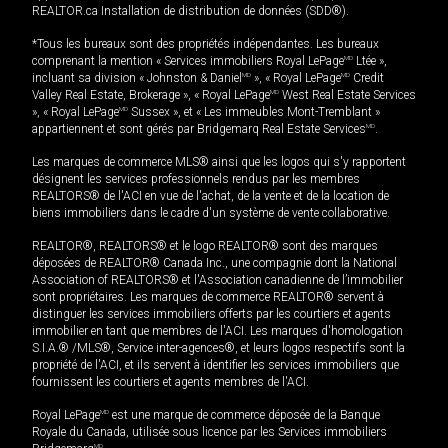
REALTOR.ca Installation de distribution de données (SDD®).
*Tous les bureaux sont des propriétés indépendantes. Les bureaux
comprenant la mention « Services immobiliers Royal LePage
MD
Ltée »,
incluant sa division « Johnston & Daniel
MD
», « Royal LePage
MD
Credit
Valley Real Estate, Brokerage », « Royal LePage
MD
West Real Estate Services
», « Royal LePage
MD
Sussex », et « Les immeubles Mont-Tremblant »
appartiennent et sont gérés par Bridgemarq Real Estate Services
MD
.
Les marques de commerce MLS® ainsi que les logos qui s'y rapportent
désignent les services professionnels rendus par les membres
REALTORS® de l'ACI en vue de l'achat, de la vente et de la location de
biens immobiliers dans le cadre d'un système de vente collaborative.
REALTOR®, REALTORS® et le logo REALTOR® sont des marques
déposées de REALTOR® Canada Inc., une compagnie dont la National
Association of REALTORS® et l'Association canadienne de l’immobilier
sont propriétaires. Les marques de commerce REALTOR® servent à
distinguer les services immobiliers offerts par les courtiers et agents
immobilier en tant que membres de l'ACI. Les marques d'homologation
S.I.A.® /MLS®, Service inter-agences®, et leurs logos respectifs sont la
propriété de l'ACI, et ils servent à identifier les services immobiliers que
fournissent les courtiers et agents membres de l'ACI.
Royal LePage
MD
est une marque de commerce déposée de la Banque
Royale du Canada, utilisée sous licence par les Services immobiliers
MD