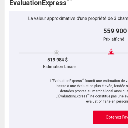
MC
ÉvaluationExpress
La valeur approximative d'une propriété de 3 cham
559 900
Prix affiché
519 984 $
Estimation basse
MC
L'ÉvaluationExpress
fournit une estimation de va
basse à une évaluation plus élevée, fondée 
données propres au marché local ainsi que 
MC
L'ÉvaluationExpress
ne constitue pas une év
évaluation faite en person
Obtenez l’av