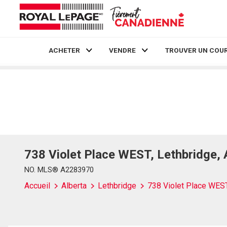
ACHETER
VENDRE
TROUVER UN COUR
Live
En Direct
738 Violet Place WEST, Lethbridge,
NO. MLS® A2283970
Accueil
Alberta
Lethbridge
738 Violet Place WES