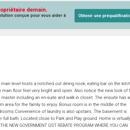
opriétaire demain.
solution conçue pour vous aider à
Obtenir une préqualificati
 main level hosts a notched out dining nook, eating bar on the kitc
e main floor feel very bright and open. Also notice the new look of 
 master including an en-suite and walk in closet. The ensuite has a
 area for the family to enjoy. Bonus room is in the middle of the
bedrooms.Convenience of laundry is also upstairs. The basement is
full bath. Located close to Park and Play ground. Home is virtuall
OUT THE NEW GOVERNMENT GST REBATE PROGRAM WHERE YOU CAN