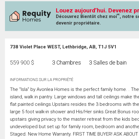
Louez aujourd’hui. Devenez pr
MC
Découvrez Bientôt chez moi
, notre 
devenir propriétaire.
738 Violet Place WEST, Lethbridge, AB, T1J 5V1
559 900
$
3 Chambres
3 Salles de bain
INFORMATIONS SUR LA PROPRIÉTÉ
The "Isla" by Avonlea Homes is the perfect family home. . The
island, walk in pantry. Large windows and tall ceilings make th
flat painted ceilings.Upstairs resides the 3 bedrooms with the
large 5 foot walk-in shower and His/Her sinks.Great Bonus room
upstairs giving privacy to the master retreat from the kids 
undeveloped but set up for family room, bedroom and another 
Staged. New Home Warranty. FIRST TIME BUYER! ASK AB