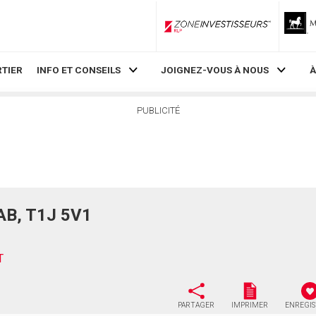
ZoneInvestisseurs RLP
TIER
INFO ET CONSEILS
JOIGNEZ-VOUS À NOUS
À
PUBLICITÉ
 AB, T1J 5V1
T
PARTAGER
IMPRIMER
ENREGI