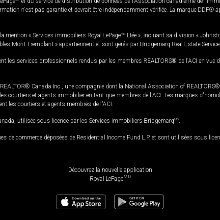
LePage
et du service de distribution de données de l'Association canadienne de l’im
rmation n'est pas garantie et devrait être indépendamment vérifiée. La marque DDF® appa
la mention « Services immobiliers Royal LePage
MD
Ltée », incluant sa division « Johnst
bles Mont-Tremblant » appartiennent et sont gérés par Bridgemarq Real Estate Servic
 les services professionnels rendus par les membres REALTORS® de l'ACI en vue de l'a
TOR® Canada Inc., une compagnie dont la National Association of REALTORS® et l'
s courtiers et agents immobilier en tant que membres de l'ACI. Les marques d'homolog
ssent les courtiers et agents membres de l'ACI.
da, utilisée sous licence par les Services immobiliers Bridgemarq
MD
.
s de commerce déposées de Residential Income Fund L.P. et sont utilisées sous lice
Découvrez la nouvelle application
MD
Royal LePage