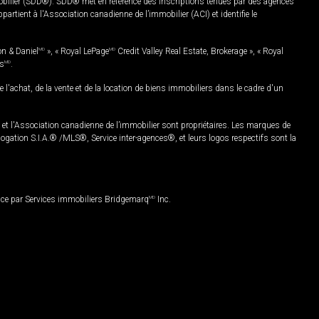
mobilier (SDD®). SDD® met en référence des inscriptions tenues par des agences
rtient à l'Association canadienne de l’immobilier (ACI) et identifie le
on & Daniel
MD
», « Royal LePage
MD
Credit Valley Real Estate, Brokerage », « Royal
es
MD
.
chat, de la vente et de la location de biens immobiliers dans le cadre d'un
Association canadienne de l’immobilier sont propriétaires. Les marques de
ation S.I.A.® /MLS®, Service inter-agences®, et leurs logos respectifs sont la
nce par Services immobiliers Bridgemarq
MD
Inc.