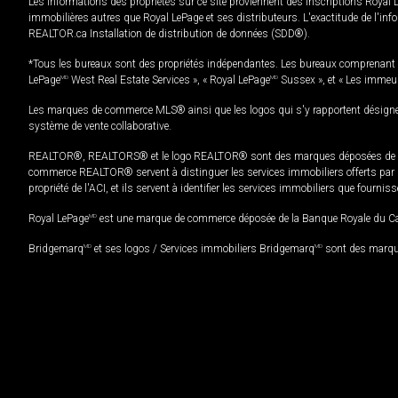
Les informations des propriétés sur ce site proviennent des inscriptions Royal 
immobilières autres que Royal LePage et ses distributeurs. L'exactitude de l'info
REALTOR.ca Installation de distribution de données (SDD®).
*Tous les bureaux sont des propriétés indépendantes. Les bureaux comprenant 
LePage
MD
West Real Estate Services », « Royal LePage
MD
Sussex », et « Les immeu
Les marques de commerce MLS® ainsi que les logos qui s'y rapportent désignent
système de vente collaborative.
REALTOR®, REALTORS® et le logo REALTOR® sont des marques déposées de REAL
commerce REALTOR® servent à distinguer les services immobiliers offerts par le
propriété de l'ACI, et ils servent à identifier les services immobiliers que fourni
Royal LePage
MD
est une marque de commerce déposée de la Banque Royale du Cana
Bridgemarq
MD
et ses logos / Services immobiliers Bridgemarq
MD
sont des marque