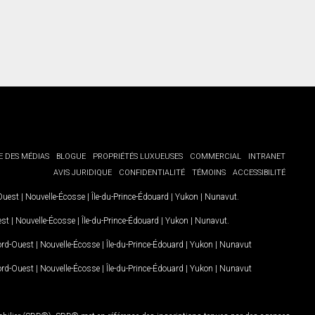
E DES MÉDIAS
BLOGUE
PROPRIÉTÉS LUXUEUSES
COMMERCIAL
INTRANET
AVIS JURIDIQUE
CONFIDENTIALITÉ
TÉMOINS
ACCESSIBILITÉ
-Ouest
|
Nouvelle-Écosse
|
Île-du-Prince-Édouard
|
Yukon
|
Nunavut
.
est
|
Nouvelle-Écosse
|
Île-du-Prince-Édouard
|
Yukon
|
Nunavut
.
Nord-Ouest
|
Nouvelle-Écosse
|
Île-du-Prince-Édouard
|
Yukon
|
Nunavut
Nord-Ouest
|
Nouvelle-Écosse
|
Île-du-Prince-Édouard
|
Yukon
|
Nunavut