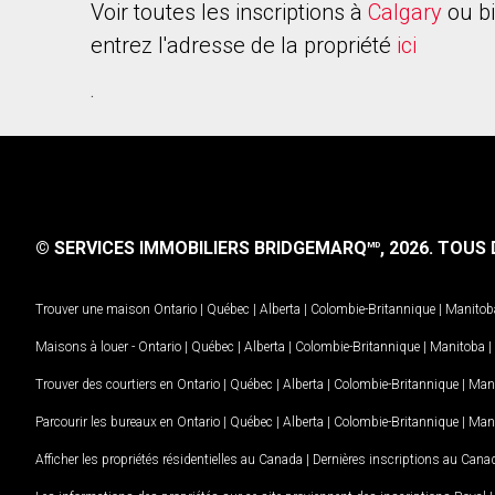
Voir toutes les inscriptions à
Calgary
ou b
entrez l'adresse de la propriété
ici
.
© SERVICES IMMOBILIERS BRIDGEMARQ
, 2026.
TOUS D
MD
Trouver une maison
Ontario
|
Québec
|
Alberta
|
Colombie-Britannique
|
Manitob
Maisons à louer -
Ontario
|
Québec
|
Alberta
|
Colombie-Britannique
|
Manitoba
|
Trouver des courtiers en
Ontario
|
Québec
|
Alberta
|
Colombie-Britannique
|
Man
Parcourir les bureaux en
Ontario
|
Québec
|
Alberta
|
Colombie-Britannique
|
Man
Afficher les propriétés résidentielles au Canada
|
Dernières inscriptions au Cana