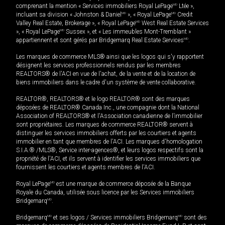
comprenant la mention « Services immobiliers Royal LePage
MD
Ltée »,
incluant sa division « Johnston & Daniel
MD
», « Royal LePage
MD
Credit
Valley Real Estate, Brokerage », « Royal LePage
MD
West Real Estate Services
», « Royal LePage
MD
Sussex », et « Les immeubles Mont-Tremblant »
appartiennent et sont gérés par Bridgemarq Real Estate Services
MD
.
Les marques de commerce MLS® ainsi que les logos qui s'y rapportent
désignent les services professionnels rendus par les membres
REALTORS® de l'ACI en vue de l'achat, de la vente et de la location de
biens immobiliers dans le cadre d'un système de vente collaborative.
REALTOR®, REALTORS® et le logo REALTOR® sont des marques
déposées de REALTOR® Canada Inc., une compagnie dont la National
Association of REALTORS® et l'Association canadienne de l’immobilier
sont propriétaires. Les marques de commerce REALTOR® servent à
distinguer les services immobiliers offerts par les courtiers et agents
immobilier en tant que membres de l'ACI. Les marques d'homologation
S.I.A.® /MLS®, Service inter-agences®, et leurs logos respectifs sont la
propriété de l'ACI, et ils servent à identifier les services immobiliers que
fournissent les courtiers et agents membres de l'ACI.
Royal LePage
MD
est une marque de commerce déposée de la Banque
Royale du Canada, utilisée sous licence par les Services immobiliers
Bridgemarq
MD
.
Bridgemarq
MD
et ses logos / Services immobiliers Bridgemarq
MD
sont des