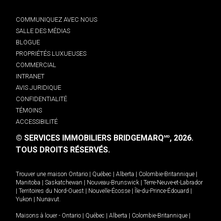
COMMUNIQUEZ AVEC NOUS
SALLE DES MÉDIAS
BLOGUE
PROPRIÉTÉS LUXUEUSES
COMMERCIAL
INTRANET
AVIS JURIDIQUE
CONFIDENTIALITÉ
TÉMOINS
ACCESSIBILITÉ
© SERVICES IMMOBILIERS BRIDGEMARQ
, 2026.
MD
TOUS DROITS RÉSERVÉS.
Trouver une maison
Ontario
|
Québec
|
Alberta
|
Colombie-Britannique
|
Manitoba
|
Saskatchewan
|
Nouveau-Brunswick
|
Terre-Neuve-et-Labrador
|
Territoires du Nord-Ouest
|
Nouvelle-Écosse
|
Île-du-Prince-Édouard
|
Yukon
|
Nunavut
.
Maisons à louer -
Ontario
|
Québec
|
Alberta
|
Colombie-Britannique
|