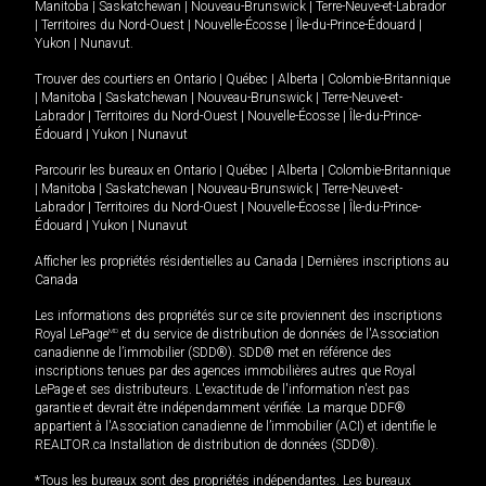
Manitoba
|
Saskatchewan
|
Nouveau-Brunswick
|
Terre-Neuve-et-Labrador
|
Territoires du Nord-Ouest
|
Nouvelle-Écosse
|
Île-du-Prince-Édouard
|
Yukon
|
Nunavut
.
Trouver des courtiers en
Ontario
|
Québec
|
Alberta
|
Colombie-Britannique
|
Manitoba
|
Saskatchewan
|
Nouveau-Brunswick
|
Terre-Neuve-et-
Labrador
|
Territoires du Nord-Ouest
|
Nouvelle-Écosse
|
Île-du-Prince-
Édouard
|
Yukon
|
Nunavut
Parcourir les bureaux en
Ontario
|
Québec
|
Alberta
|
Colombie-Britannique
|
Manitoba
|
Saskatchewan
|
Nouveau-Brunswick
|
Terre-Neuve-et-
Labrador
|
Territoires du Nord-Ouest
|
Nouvelle-Écosse
|
Île-du-Prince-
Édouard
|
Yukon
|
Nunavut
Afficher les propriétés résidentielles au Canada
|
Dernières inscriptions au
Canada
Les informations des propriétés sur ce site proviennent des inscriptions
Royal LePage
MD
et du service de distribution de données de l'Association
canadienne de l’immobilier (SDD®). SDD® met en référence des
inscriptions tenues par des agences immobilières autres que Royal
LePage et ses distributeurs. L'exactitude de l'information n'est pas
garantie et devrait être indépendamment vérifiée. La marque DDF®
appartient à l'Association canadienne de l’immobilier (ACI) et identifie le
REALTOR.ca Installation de distribution de données (SDD®).
*Tous les bureaux sont des propriétés indépendantes. Les bureaux