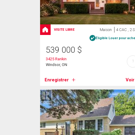
Maison
4 CAC , 2 
VISITE LIBRE
Éligible Louer pour ache
539 000
$
3425 Rankin
?
Windsor, ON
Enregistrer
Voir