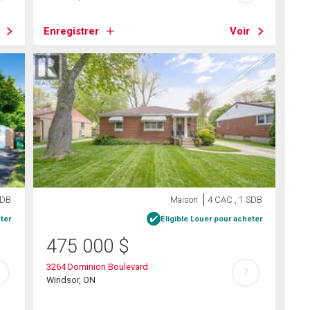
Enregistrer
Voir
SDB
Maison
4 CAC , 1 SDB
ter
Éligible Louer pour acheter
475 000
$
3264 Dominion Boulevard
?
Windsor, ON