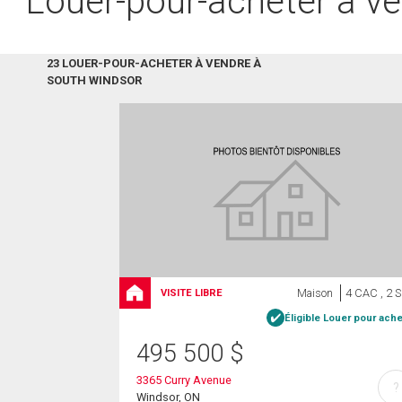
Louer-pour-acheter à v
23 LOUER-POUR-ACHETER À VENDRE À
SOUTH WINDSOR
Maison
4 CAC , 2 
VISITE LIBRE
Éligible Louer pour ache
495 500
$
3365 Curry Avenue
?
Windsor, ON