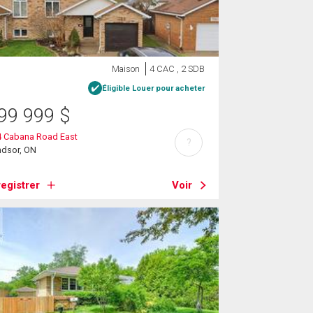
Maison
4 CAC , 2 SDB
Éligible Louer pour acheter
99 999
$
4 Cabana Road East
?
ndsor, ON
egistrer
Voir