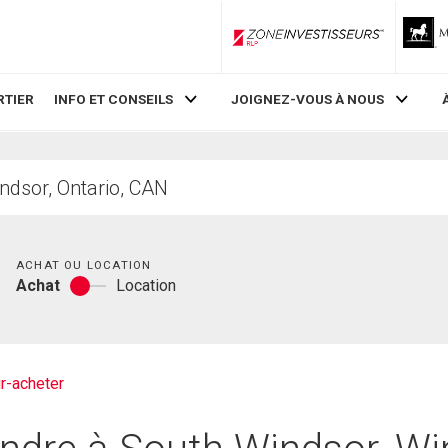
ZoneInvestisseurs RLP
RTIER
INFO ET CONSEILS
JOIGNEZ-VOUS À NOUS
Chambres
ACHAT OU LOCATION
Achat
Location
Achat
ou
location
r-acheter