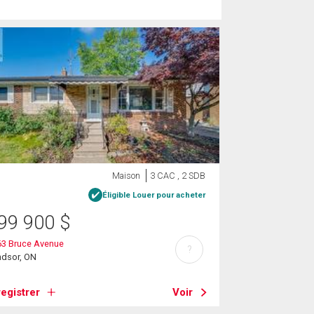
Maison
3 CAC , 2 SDB
Éligible Louer pour acheter
99 900
$
63 Bruce Avenue
?
ndsor, ON
egistrer
Voir