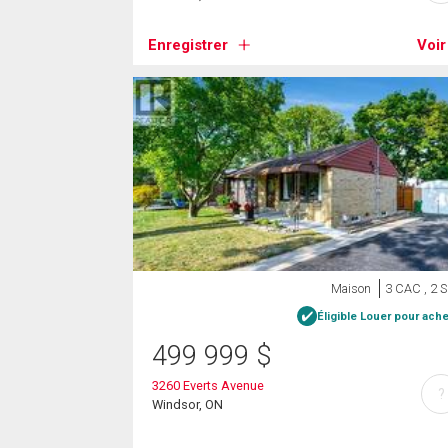
Enregistrer
Voir
Maison
3 CAC , 2 
Éligible Louer pour ache
499 999
$
3260 Everts Avenue
?
Windsor, ON