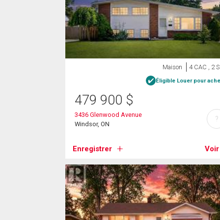
Maison
4 CAC , 2 
Éligible Louer pour ache
479 900
$
3436 Glenwood Avenue
?
Windsor, ON
Enregistrer
Voir