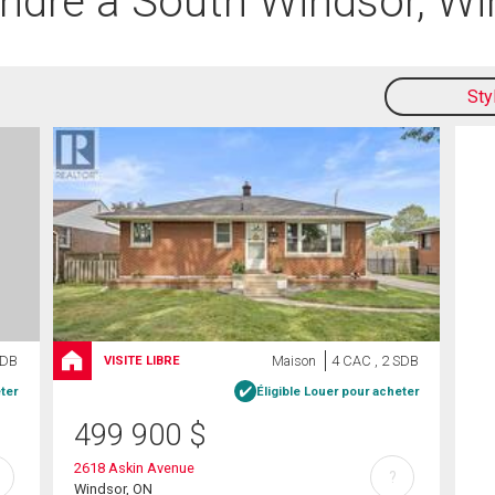
endre à South Windsor, Wi
Sty
SDB
Maison
4 CAC , 2 SDB
VISITE LIBRE
ter
Éligible Louer pour acheter
499 900
$
2618 Askin Avenue
?
Windsor, ON