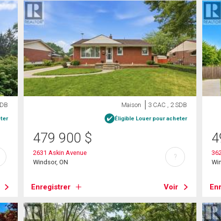
SDB
Maison
3 CAC , 2 SDB
ter
Éligible Louer pour acheter
479 900
$
4
2631 Askin Avenue
36
?
Windsor, ON
Wi
Enregistrer
Voir
Enr