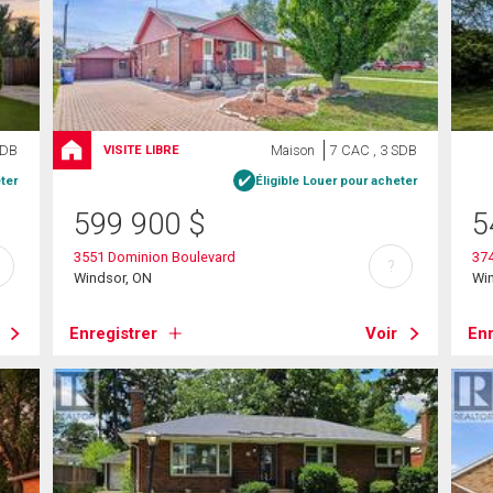
SDB
Maison
7 CAC , 3 SDB
VISITE LIBRE
ter
Éligible Louer pour acheter
599 900
$
5
3551 Dominion Boulevard
37
?
Windsor, ON
Wi
Enregistrer
Voir
Enr