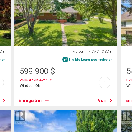
SDB
Maison
7 CAC , 3 SDB
ter
Éligible Louer pour acheter
599 900
$
5
2605 Askin Avenue
37
?
Windsor, ON
Wi
Enregistrer
Voir
Enr