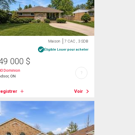
Maison
7 CAC , 3 SDB
Éligible Louer pour acheter
49 000
$
40 Dominion
?
ndsor, ON
egistrer
Voir