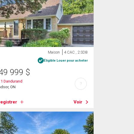
Maison
4 CAC , 2 SDB
Éligible Louer pour acheter
49 999
$
11 Dandurand
?
ndsor, ON
egistrer
Voir