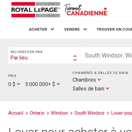
ACHETER
VENDRE
TROUVER UN COU
Live
En Direct
Rechercher
Trouvez
RECHERCHER PAR
votre
Par lieu
Search
foyer
By
CHAMBRES & SALLES DE BAIN
PRIX
Min
Salles
Chambres
Price
Max
0 $
5 000 000+ $
de
Salles de bain
Price
bain
Accueil
Ontario
Windsor
South Windsor
Louer-pou