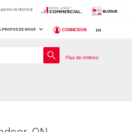
À PROPOS DE NOUS
CONNEXION
EN
Entrez
le
Plus de critères
nom
de
l'école