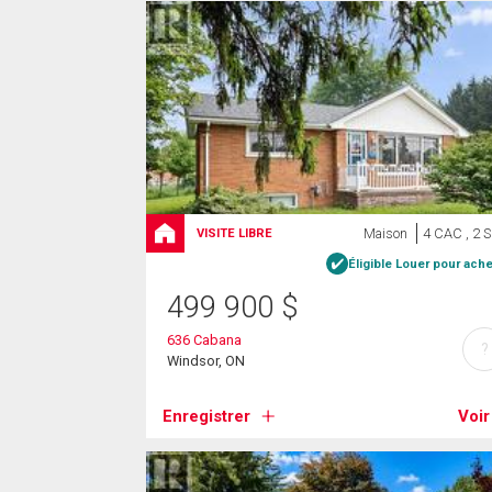
Maison
4 CAC , 2 
VISITE LIBRE
Éligible Louer pour ache
499 900
$
636 Cabana
?
Windsor, ON
Enregistrer
Voir