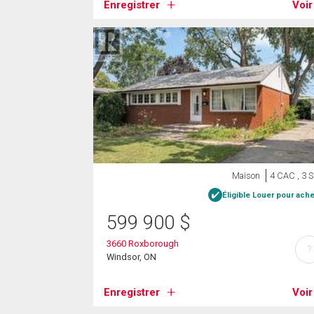
Enregistrer
Voir
Maison
4 CAC , 3 
Éligible Louer pour ache
599 900
$
3660 Roxborough
?
Windsor, ON
Enregistrer
Voir