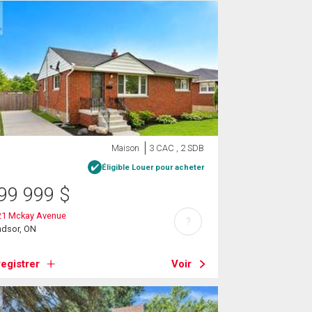
Maison
3 CAC , 2 SDB
Éligible Louer pour acheter
99 999
$
21 Mckay Avenue
?
ndsor, ON
egistrer
Voir