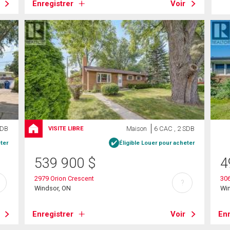
Enregistrer
Voir
SDB
Maison
6 CAC , 2 SDB
VISITE LIBRE
ter
Éligible Louer pour acheter
539 900
$
4
2979 Orion Crescent
30
?
Windsor, ON
Wi
Enregistrer
Voir
Enr