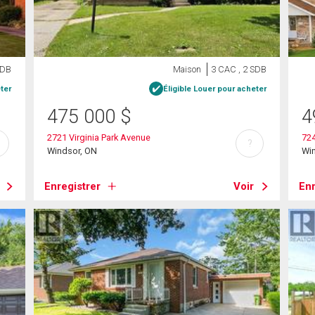
SDB
Maison
3 CAC , 2 SDB
ter
Éligible Louer pour acheter
475 000
$
4
2721 Virginia Park Avenue
72
?
Windsor, ON
Wi
Enregistrer
Voir
Enr