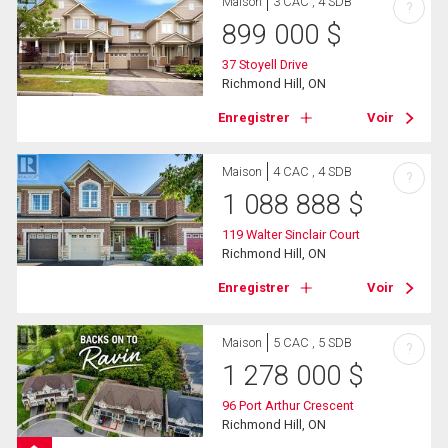
Maison
3 CAC , 4 SDB
?
899 000
$
37 Stoyell Drive
Richmond Hill, ON
Enregistrer
Voir
Maison
4 CAC , 4 SDB
?
1 088 888
$
119 Walter Sinclair Court
Richmond Hill, ON
Enregistrer
Voir
Maison
5 CAC , 5 SDB
?
1 278 000
$
96 Port Arthur Crescent
Richmond Hill, ON