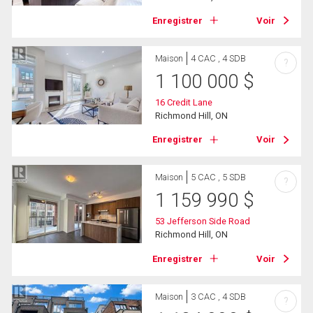
Enregistrer
Voir
Maison
4 CAC , 4 SDB
?
1 100 000
$
16 Credit Lane
Richmond Hill, ON
Enregistrer
Voir
Maison
5 CAC , 5 SDB
?
1 159 990
$
53 Jefferson Side Road
Richmond Hill, ON
Enregistrer
Voir
Maison
3 CAC , 4 SDB
?