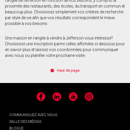
rangée de Jefferson en fonction de vos besoins, y compris la
proximité des restaurants, des écoles, du transport en commun et
beaucoup plus. Choisissez simplement vos critères de recherche
par style de vie afin que vos résultats correspondent le mieux
possible à vos besoins.
Une maison en rangée à vendre à Jefferson vous intéresse?
Choisissez une inscription parmi celles affichées ci-dessous pour
en savoir plus et laissez vos coordonnées pour communiquer
avec nous ou planifier votre prochaine visite.
Haut de page
Facebook
LinkedIn
YouTube
Instagram
COMMUNIQUEZ AVEC NOUS
SALLE DES MÉDIAS
BLOGUE