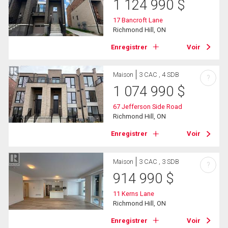
1 124 990
$
17 Bancroft Lane
Richmond Hill, ON
Enregistrer
Voir
Maison
3 CAC , 4 SDB
?
1 074 990
$
67 Jefferson Side Road
Richmond Hill, ON
Enregistrer
Voir
Maison
3 CAC , 3 SDB
?
914 990
$
11 Kerns Lane
Richmond Hill, ON
Enregistrer
Voir