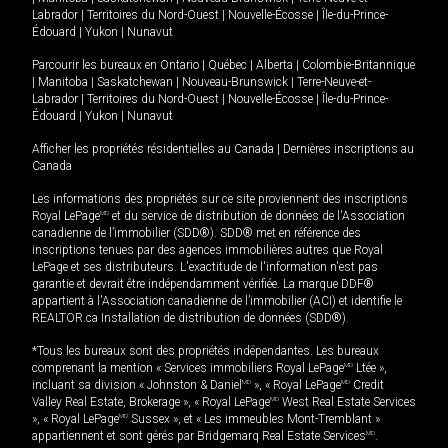
Labrador
|
Territoires du Nord-Ouest
|
Nouvelle-Écosse
|
Île-du-Prince-
Édouard
|
Yukon
|
Nunavut
Parcourir les bureaux en
Ontario
|
Québec
|
Alberta
|
Colombie-Britannique
|
Manitoba
|
Saskatchewan
|
Nouveau-Brunswick
|
Terre-Neuve-et-
Labrador
|
Territoires du Nord-Ouest
|
Nouvelle-Écosse
|
Île-du-Prince-
Édouard
|
Yukon
|
Nunavut
Afficher les propriétés résidentielles au Canada
|
Dernières inscriptions au
Canada
Les informations des propriétés sur ce site proviennent des inscriptions
Royal LePage
MD
et du service de distribution de données de l'Association
canadienne de l’immobilier (SDD®). SDD® met en référence des
inscriptions tenues par des agences immobilières autres que Royal
LePage et ses distributeurs. L'exactitude de l'information n'est pas
garantie et devrait être indépendamment vérifiée. La marque DDF®
appartient à l'Association canadienne de l’immobilier (ACI) et identifie le
REALTOR.ca Installation de distribution de données (SDD®).
*Tous les bureaux sont des propriétés indépendantes. Les bureaux
comprenant la mention « Services immobiliers Royal LePage
MD
Ltée »,
incluant sa division « Johnston & Daniel
MD
», « Royal LePage
MD
Credit
Valley Real Estate, Brokerage », « Royal LePage
MD
West Real Estate Services
», « Royal LePage
MD
Sussex », et « Les immeubles Mont-Tremblant »
appartiennent et sont gérés par Bridgemarq Real Estate Services
MD
.