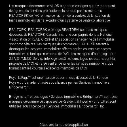
Les marques de commerce MLS® ainsi que les logos qui s'y rapportent
désignent les services professionnels rendus par les membres
REALTORS® de l'ACI en vue de l'achat, de la vente et de la location de
biens immobiliers dans le cadre d'un système de vente collaborative.
REALTOR®, REALTORS® et le logo REALTOR® sont des marques
déposées de REALTOR® Canada Inc., une compagnie dont la National
Association of REALTORS® et l'Association canadienne de l’immobilier
sont propriétaires. Les marques de commerce REALTOR® servent à
distinguer les services immobiliers offerts par les courtiers et agents
immobilier en tant que membres de l'ACI. Les marques d'homologation
S.I.A.® /MLS®, Service inter-agences®, et leurs logos respectifs sont la
propriété de l'ACI, et ils servent à identifier les services immobiliers que
fournissent les courtiers et agents membres de l'ACI.
Royal LePage
MD
est une marque de commerce déposée de la Banque
Royale du Canada, utilisée sous licence par les Services immobiliers
Bridgemarq
MD
.
Bridgemarq
MD
et ses logos / Services immobiliers Bridgemarq
MD
sont des
marques de commerce déposées de Residential Income Fund L.P. et sont
utilisées sous licence par Services immobiliers Bridgemarq
MD
Inc.
Découvrez la nouvelle application