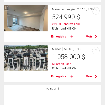
Maison en rangée
2 CAC , 2 SDB
?
524 990
$
219 - 3 Bancroft Lane
Richmond Hill, ON
Enregistrer
Voir
Maison
5 CAC , 5 SDB
?
1 058 000
$
51 Credit Lane
Richmond Hill, ON
Enregistrer
Voir
PUBLICITÉ