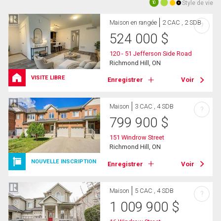
Style de vie
10
Maison en rangée
2 CAC , 2 SDB
?
524 000
$
120 - 51 Jefferson Side Road
Richmond Hill, ON
VISITE LIBRE
Enregistrer
Voir
Maison
3 CAC , 4 SDB
?
799 900
$
151 Windrow Street
Richmond Hill, ON
NOUVELLE INSCRIPTION
Enregistrer
Voir
Maison
5 CAC , 4 SDB
?
1 009 900
$