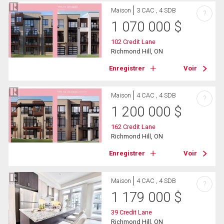
Maison
3 CAC , 4 SDB
?
1 070 000
$
102 Credit Lane
Richmond Hill, ON
Enregistrer
Voir
Maison
4 CAC , 4 SDB
?
1 200 000
$
162 Credit Lane
Richmond Hill, ON
Enregistrer
Voir
Maison
4 CAC , 4 SDB
?
1 179 000
$
39 Credit Lane
Richmond Hill, ON