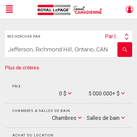
Menu
Rechercher
Live
En Direct
Par lieu
RECHERCHER PAR
Search
Trouvez
By
Entrez
votre
le
foyer
nom
de
Plus de critères
l'école
PRIX
Min
0 $
5 000 000+ $
Price
Max
Price
CHAMBRES & SALLES DE BAIN
Cham
Chambres
Salles de bain
Salles
de
bain
ACHAT OU LOCATION