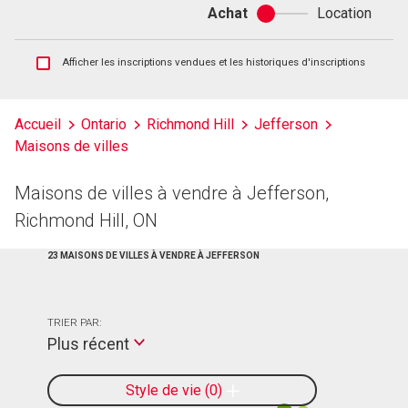
Achat
Location
Achat
ou
location
Afficher
Afficher les inscriptions vendues et les historiques d'inscriptions
les
inscriptions
vendues
Accueil
Ontario
Richmond Hill
Jefferson
et
Maisons de villes
les
historiques
d'inscriptions
Maisons de villes à vendre à Jefferson,
Richmond Hill, ON
23 MAISONS DE VILLES À VENDRE À JEFFERSON
TRIER PAR:
Plus récent
Style de vie
0