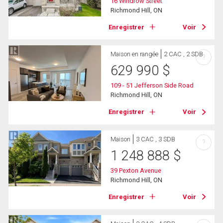
16 Windrow Street
Richmond Hill, ON
Enregistrer
Voir
Maison en rangée
2 CAC , 2 SDB
?
629 990
$
109 - 51 Jefferson Side Road
Richmond Hill, ON
Enregistrer
Voir
Maison
3 CAC , 3 SDB
?
1 248 888
$
39 Pexton Avenue
Richmond Hill, ON
Enregistrer
Voir