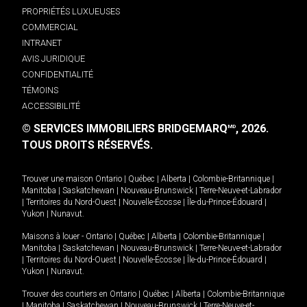
PROPRIÉTÉS LUXUEUSES
COMMERCIAL
INTRANET
AVIS JURIDIQUE
CONFIDENTIALITÉ
TÉMOINS
ACCESSIBILITÉ
© SERVICES IMMOBILIERS BRIDGEMARQ
, 2026.
MD
TOUS DROITS RÉSERVÉS.
Trouver une maison
Ontario
|
Québec
|
Alberta
|
Colombie-Britannique
|
Manitoba
|
Saskatchewan
|
Nouveau-Brunswick
|
Terre-Neuve-et-Labrador
|
Territoires du Nord-Ouest
|
Nouvelle-Écosse
|
Île-du-Prince-Édouard
|
Yukon
|
Nunavut
.
Maisons à louer -
Ontario
|
Québec
|
Alberta
|
Colombie-Britannique
|
Manitoba
|
Saskatchewan
|
Nouveau-Brunswick
|
Terre-Neuve-et-Labrador
|
Territoires du Nord-Ouest
|
Nouvelle-Écosse
|
Île-du-Prince-Édouard
|
Yukon
|
Nunavut
.
Trouver des courtiers en
Ontario
|
Québec
|
Alberta
|
Colombie-Britannique
|
Manitoba
|
Saskatchewan
|
Nouveau-Brunswick
|
Terre-Neuve-et-