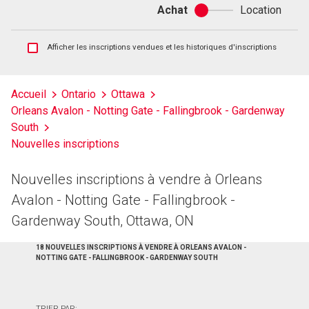
Achat
Location
Achat
ou
location
Afficher
Afficher les inscriptions vendues et les historiques d'inscriptions
les
inscriptions
vendues
Accueil
Ontario
Ottawa
et
Orleans Avalon - Notting Gate - Fallingbrook - Gardenway
les
South
historiques
d'inscriptions
Nouvelles inscriptions
Nouvelles inscriptions à vendre à Orleans
Avalon - Notting Gate - Fallingbrook -
Gardenway South, Ottawa, ON
18 NOUVELLES INSCRIPTIONS À VENDRE À ORLEANS AVALON -
NOTTING GATE - FALLINGBROOK - GARDENWAY SOUTH
TRIER PAR: