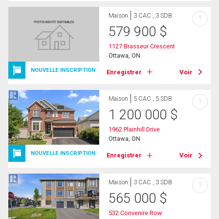
Maison
3 CAC , 3 SDB
?
579 900
$
1127 Brasseur Crescent
Ottawa, ON
NOUVELLE INSCRIPTION
Enregistrer
Voir
Maison
5 CAC , 5 SDB
?
1 200 000
$
1962 Plainhill Drive
Ottawa, ON
NOUVELLE INSCRIPTION
Enregistrer
Voir
Maison
3 CAC , 3 SDB
?
565 000
$
532 Convenire Row