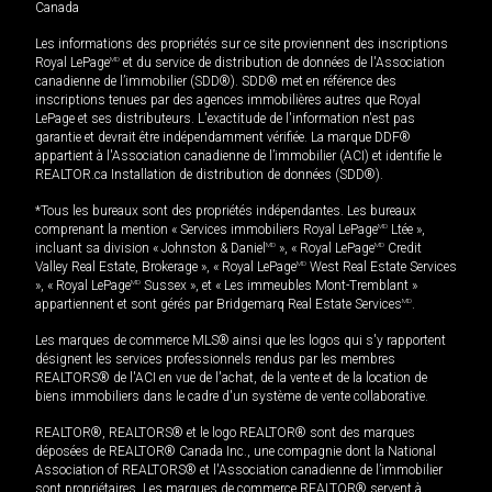
Canada
Les informations des propriétés sur ce site proviennent des inscriptions
Royal LePage
MD
et du service de distribution de données de l'Association
canadienne de l’immobilier (SDD®). SDD® met en référence des
inscriptions tenues par des agences immobilières autres que Royal
LePage et ses distributeurs. L'exactitude de l'information n'est pas
garantie et devrait être indépendamment vérifiée. La marque DDF®
appartient à l'Association canadienne de l’immobilier (ACI) et identifie le
REALTOR.ca Installation de distribution de données (SDD®).
*Tous les bureaux sont des propriétés indépendantes. Les bureaux
comprenant la mention « Services immobiliers Royal LePage
MD
Ltée »,
incluant sa division « Johnston & Daniel
MD
», « Royal LePage
MD
Credit
Valley Real Estate, Brokerage », « Royal LePage
MD
West Real Estate Services
», « Royal LePage
MD
Sussex », et « Les immeubles Mont-Tremblant »
appartiennent et sont gérés par Bridgemarq Real Estate Services
MD
.
Les marques de commerce MLS® ainsi que les logos qui s'y rapportent
désignent les services professionnels rendus par les membres
REALTORS® de l'ACI en vue de l'achat, de la vente et de la location de
biens immobiliers dans le cadre d'un système de vente collaborative.
REALTOR®, REALTORS® et le logo REALTOR® sont des marques
déposées de REALTOR® Canada Inc., une compagnie dont la National
Association of REALTORS® et l'Association canadienne de l’immobilier
sont propriétaires. Les marques de commerce REALTOR® servent à