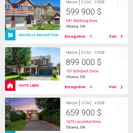
Maison
3 CAC , 3 SDB
?
599 900
$
541 Salzburg Drive
Ottawa, ON
NOUVELLE INSCRIPTION
Enregistrer
Voir
Maison
4 CAC , 3 SDB
?
899 000
$
757 Schubert Circle
Ottawa, ON
VISITE LIBRE
Enregistrer
Voir
Maison
3 CAC , 4 SDB
?
659 900
$
1675 Lacombe Drive
Ottawa, ON