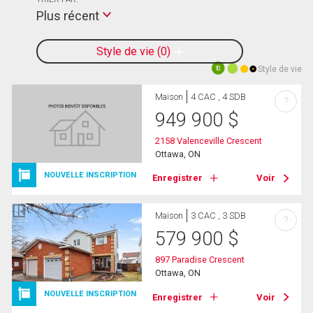
Plus récent
Style de vie
0
Style de vie
10
Maison
4 CAC , 4 SDB
?
949 900
$
2158 Valenceville Crescent
Ottawa, ON
NOUVELLE INSCRIPTION
Enregistrer
Voir
Maison
3 CAC , 3 SDB
?
579 900
$
897 Paradise Crescent
Ottawa, ON
NOUVELLE INSCRIPTION
Enregistrer
Voir