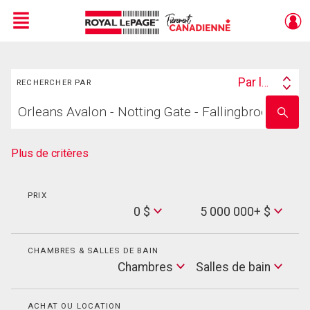
Menu
Rechercher
Live
En Direct
Par lieu
RECHERCHER PAR
Search
Trouvez
By
Entrez
votre
le
foyer
nom
de
Plus de critères
l'école
PRIX
Min
0 $
5 000 000+ $
Price
Max
Price
CHAMBRES & SALLES DE BAIN
Cham
Chambres
Salles de bain
Salles
de
bain
ACHAT OU LOCATION