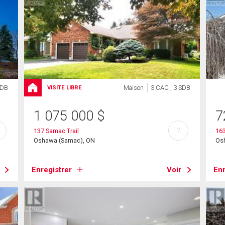
SDB
Maison
3 CAC , 3 SDB
VISITE LIBRE
1 075 000
$
7
?
137 Samac Trail
163
Oshawa (Samac), ON
Os
Enregistrer
Voir
Enr