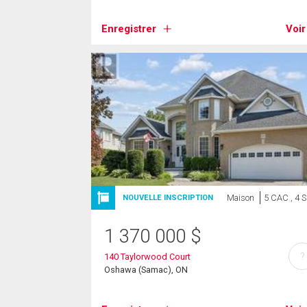
Enregistrer
Voir
Maison
5 CAC , 4 
NOUVELLE INSCRIPTION
1 370 000
$
?
140 Taylorwood Court
Oshawa (Samac), ON