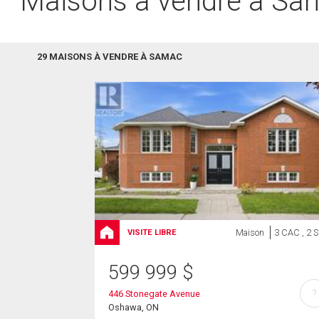
Maisons à vendre à Sa
29 MAISONS À VENDRE À SAMAC
Maison
3 CAC , 2 
VISITE LIBRE
599 999
$
?
446 Stonegate Avenue
Oshawa, ON