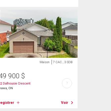
Maison
7 CAC , 3 SDB
49 900
$
?
2 Dalhousie Crescent
hawa, ON
egistrer
Voir