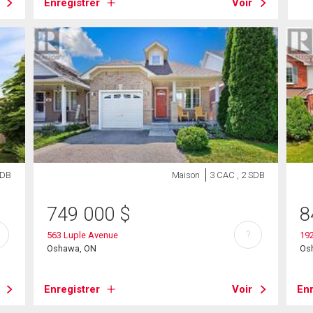
Enregistrer
Voir
SDB
Maison
3 CAC , 2 SDB
749 000
$
8
?
563 Luple Avenue
192
Oshawa, ON
Os
Enregistrer
Voir
Enr