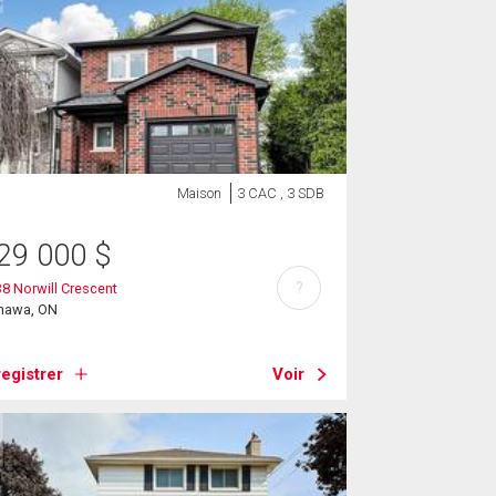
Maison
3 CAC , 3 SDB
29 000
$
?
8 Norwill Crescent
hawa, ON
egistrer
Voir