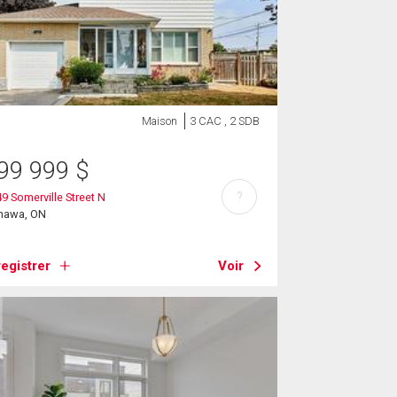
Maison
3 CAC , 2 SDB
99 999
$
?
9 Somerville Street N
hawa, ON
egistrer
Voir