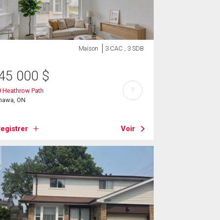
Maison
3 CAC , 3 SDB
45 000
$
?
9 Heathrow Path
hawa, ON
egistrer
Voir