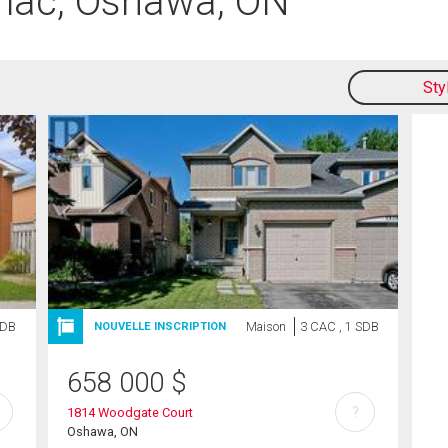
mac, Oshawa, ON
Sty
SDB
Maison
3 CAC , 1 SDB
NOUVELLE INSCRIPTION
658 000
$
?
1814 Woodgate Court
Oshawa, ON