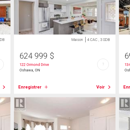
SDB
Maison
4 CAC , 3 SDB
624 999
$
6
?
122 Ormond Drive
134
Oshawa, ON
Os
Enregistrer
Voir
Enr