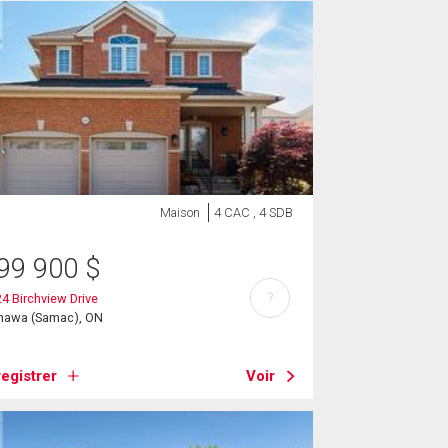
Maison
4 CAC , 4 SDB
99 900
$
?
4 Birchview Drive
hawa (Samac), ON
egistrer
Voir