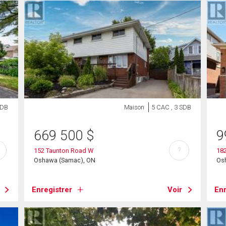
SDB
Maison
5 CAC , 3 SDB
669 500
$
9
?
152 Taunton Road W
182
Oshawa (Samac), ON
Os
Enregistrer
Voir
Enr