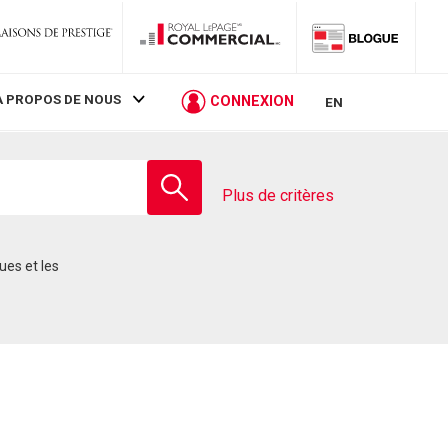
À PROPOS DE NOUS
CONNEXION
EN
Entrez
le
Plus de critères
nom
de
l'école