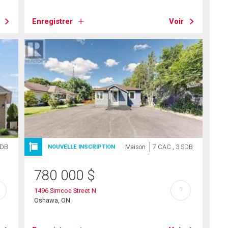
Enregistrer
Voir
SDB
Maison
7 CAC , 3 SDB
NOUVELLE INSCRIPTION
780 000
$
?
1496 Simcoe Street N
Oshawa, ON