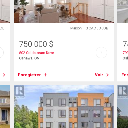
SDB
Maison
3 CAC , 3 SDB
750 000
$
7
?
802 Coldstream Drive
79
Oshawa, ON
Os
Enregistrer
Voir
Enr