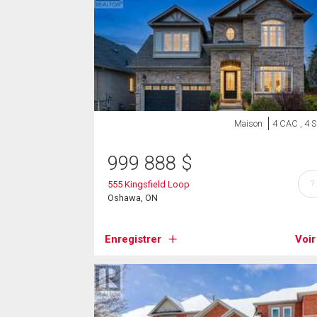
Maison
4 CAC , 4 
999 888
$
?
555 Kingsfield Loop
Oshawa, ON
Enregistrer
Voir