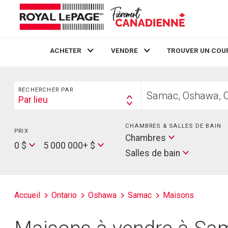
ACHETER
VENDRE
TROUVER UN COU
Live
En Direct
Rechercher
Trouvez
RECHERCHER PAR
votre
Par lieu
Search
foyer
By
CHAMBRES & SALLES DE BAIN
PRIX
Min
Salles
Chambres
Price
Max
0 $
5 000 000+ $
de
Salles de bain
Price
bain
Accueil
Ontario
Oshawa
Samac
Maisons