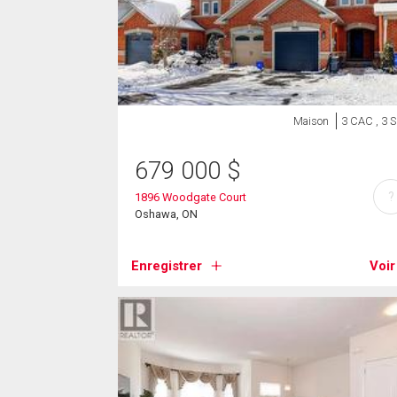
Maison
3 CAC , 3 
679 000
$
?
1896 Woodgate Court
Oshawa, ON
Enregistrer
Voir