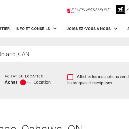
ZoneInvestisseurs RLP
RTIER
INFO ET CONSEILS
JOIGNEZ-VOUS À NOUS
Chambres
Afficher
ACHAT OU LOCATION
Afficher les inscriptions vendues et les
Achat
Location
les
historiques d'inscriptions
Achat
inscriptions
ou
vendues
location
et
les
historiques
d'inscriptions