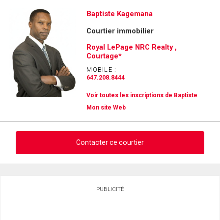
Baptiste Kagemana
Courtier immobilier
Royal LePage NRC Realty ,
Courtage*
MOBILE :
647.208.8444
Voir toutes les inscriptions de Baptiste
Mon site Web
Contacter ce courtier
Demander des infos sur cette inscription
PUBLICITÉ
Prénom
et
Nom