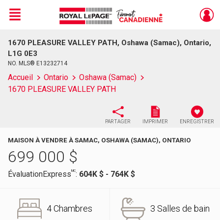
Menu
1670 PLEASURE VALLEY PATH, Oshawa (Samac), Ontario,
Live
En Direct
L1G 0E3
NO. MLS® E13232714
Accueil
Ontario
Oshawa (Samac)
1670 PLEASURE VALLEY PATH
PARTAGER
IMPRIMER
ENREGISTRER
MAISON À VENDRE À SAMAC, OSHAWA (SAMAC), ONTARIO
699 000
$
MC
ÉvaluationExpress
:
604K $ - 764K $
4 Chambres
3 Salles de bain