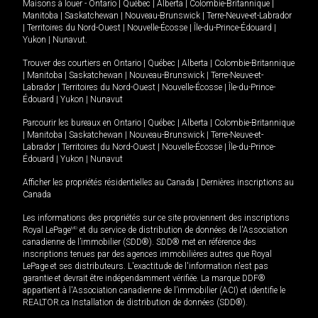
Maisons à louer -
Ontario
|
Québec
|
Alberta
|
Colombie-Britannique
|
Manitoba
|
Saskatchewan
|
Nouveau-Brunswick
|
Terre-Neuve-et-Labrador
|
Territoires du Nord-Ouest
|
Nouvelle-Écosse
|
Île-du-Prince-Édouard
|
Yukon
|
Nunavut
.
Trouver des courtiers en
Ontario
|
Québec
|
Alberta
|
Colombie-Britannique
|
Manitoba
|
Saskatchewan
|
Nouveau-Brunswick
|
Terre-Neuve-et-
Labrador
|
Territoires du Nord-Ouest
|
Nouvelle-Écosse
|
Île-du-Prince-
Édouard
|
Yukon
|
Nunavut
Parcourir les bureaux en
Ontario
|
Québec
|
Alberta
|
Colombie-Britannique
|
Manitoba
|
Saskatchewan
|
Nouveau-Brunswick
|
Terre-Neuve-et-
Labrador
|
Territoires du Nord-Ouest
|
Nouvelle-Écosse
|
Île-du-Prince-
Édouard
|
Yukon
|
Nunavut
Afficher les propriétés résidentielles au Canada
|
Dernières inscriptions au
Canada
Les informations des propriétés sur ce site proviennent des inscriptions
Royal LePage
MD
et du service de distribution de données de l'Association
canadienne de l’immobilier (SDD®). SDD® met en référence des
inscriptions tenues par des agences immobilières autres que Royal
LePage et ses distributeurs. L'exactitude de l'information n'est pas
garantie et devrait être indépendamment vérifiée. La marque DDF®
appartient à l'Association canadienne de l’immobilier (ACI) et identifie le
REALTOR.ca Installation de distribution de données (SDD®).