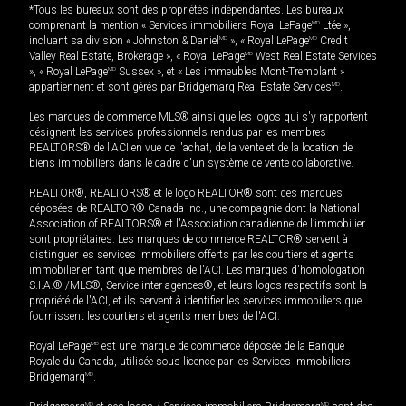
*Tous les bureaux sont des propriétés indépendantes. Les bureaux
comprenant la mention « Services immobiliers Royal LePage
MD
Ltée »,
incluant sa division « Johnston & Daniel
MD
», « Royal LePage
MD
Credit
Valley Real Estate, Brokerage », « Royal LePage
MD
West Real Estate Services
», « Royal LePage
MD
Sussex », et « Les immeubles Mont-Tremblant »
appartiennent et sont gérés par Bridgemarq Real Estate Services
MD
.
Les marques de commerce MLS® ainsi que les logos qui s'y rapportent
désignent les services professionnels rendus par les membres
REALTORS® de l'ACI en vue de l'achat, de la vente et de la location de
biens immobiliers dans le cadre d'un système de vente collaborative.
REALTOR®, REALTORS® et le logo REALTOR® sont des marques
déposées de REALTOR® Canada Inc., une compagnie dont la National
Association of REALTORS® et l'Association canadienne de l’immobilier
sont propriétaires. Les marques de commerce REALTOR® servent à
distinguer les services immobiliers offerts par les courtiers et agents
immobilier en tant que membres de l'ACI. Les marques d'homologation
S.I.A.® /MLS®, Service inter-agences®, et leurs logos respectifs sont la
propriété de l'ACI, et ils servent à identifier les services immobiliers que
fournissent les courtiers et agents membres de l'ACI.
Royal LePage
MD
est une marque de commerce déposée de la Banque
Royale du Canada, utilisée sous licence par les Services immobiliers
Bridgemarq
MD
.
MD
MD