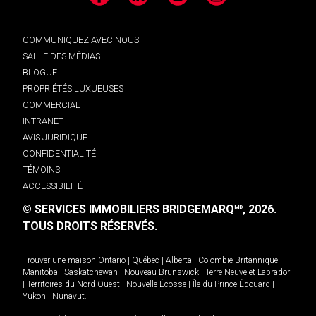
Facebook
LinkedIn
YouTube
Instagram
COMMUNIQUEZ AVEC NOUS
SALLE DES MÉDIAS
BLOGUE
PROPRIÉTÉS LUXUEUSES
COMMERCIAL
INTRANET
AVIS JURIDIQUE
CONFIDENTIALITÉ
TÉMOINS
ACCESSIBILITÉ
© SERVICES IMMOBILIERS BRIDGEMARQ
, 2026.
MD
TOUS DROITS RÉSERVÉS.
Trouver une maison
Ontario
|
Québec
|
Alberta
|
Colombie-Britannique
|
Manitoba
|
Saskatchewan
|
Nouveau-Brunswick
|
Terre-Neuve-et-Labrador
|
Territoires du Nord-Ouest
|
Nouvelle-Écosse
|
Île-du-Prince-Édouard
|
Yukon
|
Nunavut
.