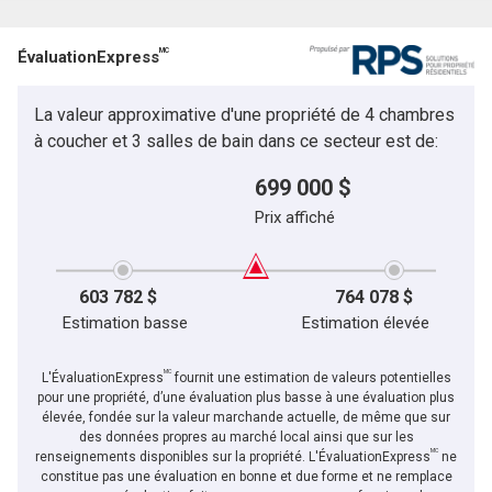
Courriel
MC
ÉvaluationExpress
Téléphone
(Optionnel)
La valeur approximative d'une propriété de 4 chambres
Message
à coucher et 3 salles de bain dans ce secteur est de:
699 000 $
Prix affiché
603 782 $
764 078 $
Estimation basse
Estimation élevée
MC
L'ÉvaluationExpress
fournit une estimation de valeurs potentielles
pour une propriété, d’une évaluation plus basse à une évaluation plus
élevée, fondée sur la valeur marchande actuelle, de même que sur
des données propres au marché local ainsi que sur les
MC
En cliquant sur le bouton « soumettre », vous consentez à nos conditions d'utilisation et
renseignements disponibles sur la propriété. L'ÉvaluationExpress
ne
vous nous fournissez l'autorisation écrite de communiquer avec vous.
constitue pas une évaluation en bonne et due forme et ne remplace