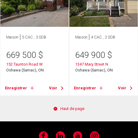
Maison
5 CAC , 3 SDB
Maison
4 CAC , 2 SDB
669 500
$
649 900
$
152 Taunton Road W
1347 Mary Street N
Oshawa (Samac), ON
Oshawa (Samac), ON
Enregistrer
Voir
Enregistrer
Voir
Haut de page