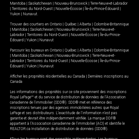
Manitoba
|
Saskatchewan
|
Nouveau-Brunswick
|
Terre-Neuve-et-Labrador
|
Territoires du Nord-Ouest
|
Nouvelle-Écosse
|
Île-du-Prince-Édouard
|
Yukon
|
Nunavut
.
Trouver des courtiers en
Ontario
|
Québec
|
Alberta
|
Colombie-Britannique
|
Manitoba
|
Saskatchewan
|
Nouveau-Brunswick
|
Terre-Neuve-et-
Labrador
|
Territoires du Nord-Ouest
|
Nouvelle-Écosse
|
Île-du-Prince-
Édouard
|
Yukon
|
Nunavut
Parcourir les bureaux en
Ontario
|
Québec
|
Alberta
|
Colombie-Britannique
|
Manitoba
|
Saskatchewan
|
Nouveau-Brunswick
|
Terre-Neuve-et-
Labrador
|
Territoires du Nord-Ouest
|
Nouvelle-Écosse
|
Île-du-Prince-
Édouard
|
Yukon
|
Nunavut
Afficher les propriétés résidentielles au Canada
|
Dernières inscriptions au
Canada
Les informations des propriétés sur ce site proviennent des inscriptions
Royal LePage
MD
et du service de distribution de données de l'Association
canadienne de l’immobilier (SDD®). SDD® met en référence des
inscriptions tenues par des agences immobilières autres que Royal
LePage et ses distributeurs. L'exactitude de l'information n'est pas
garantie et devrait être indépendamment vérifiée. La marque DDF®
appartient à l'Association canadienne de l’immobilier (ACI) et identifie le
REALTOR.ca Installation de distribution de données (SDD®).