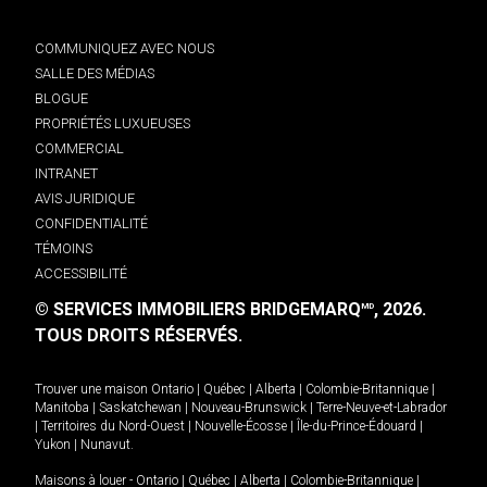
COMMUNIQUEZ AVEC NOUS
SALLE DES MÉDIAS
BLOGUE
PROPRIÉTÉS LUXUEUSES
COMMERCIAL
INTRANET
AVIS JURIDIQUE
CONFIDENTIALITÉ
TÉMOINS
ACCESSIBILITÉ
© SERVICES IMMOBILIERS BRIDGEMARQ
, 2026.
MD
TOUS DROITS RÉSERVÉS.
Trouver une maison
Ontario
|
Québec
|
Alberta
|
Colombie-Britannique
|
Manitoba
|
Saskatchewan
|
Nouveau-Brunswick
|
Terre-Neuve-et-Labrador
|
Territoires du Nord-Ouest
|
Nouvelle-Écosse
|
Île-du-Prince-Édouard
|
Yukon
|
Nunavut
.
Maisons à louer -
Ontario
|
Québec
|
Alberta
|
Colombie-Britannique
|