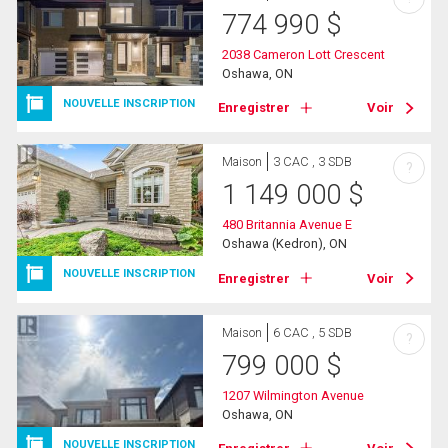
774 990
$
2038 Cameron Lott Crescent
Oshawa, ON
NOUVELLE INSCRIPTION
Enregistrer
Voir
Maison
3 CAC , 3 SDB
?
1 149 000
$
480 Britannia Avenue E
Oshawa (Kedron), ON
NOUVELLE INSCRIPTION
Enregistrer
Voir
Maison
6 CAC , 5 SDB
?
799 000
$
1207 Wilmington Avenue
Oshawa, ON
NOUVELLE INSCRIPTION