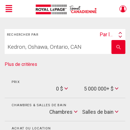
Menu
Rechercher
Live
En Direct
Par lieu
RECHERCHER PAR
Search
Trouvez
By
Entrez
votre
le
foyer
nom
de
Plus de critères
l'école
PRIX
Min
0 $
5 000 000+ $
Price
Max
Price
CHAMBRES & SALLES DE BAIN
Cham
Chambres
Salles de bain
Salles
de
bain
ACHAT OU LOCATION