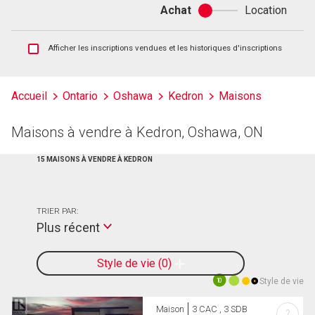
Achat
Location
Achat
ou
location
Afficher
Afficher les inscriptions vendues et les historiques d'inscriptions
les
inscriptions
vendues
Accueil
Ontario
Oshawa
Kedron
Maisons
et
les
historiques
Maisons à vendre à Kedron, Oshawa, ON
d'inscriptions
15 MAISONS À VENDRE À KEDRON
TRIER PAR:
Plus récent
Style de vie
0
Style de vie
10
Maison
3 CAC , 3 SDB
?