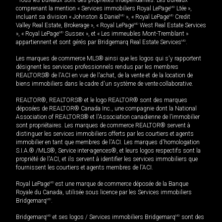
*Tous les bureaux sont des propriétés indépendantes. Les bureaux
comprenant la mention « Services immobiliers Royal LePage
MD
Ltée »,
incluant sa division « Johnston & Daniel
MD
», « Royal LePage
MD
Credit
Valley Real Estate, Brokerage », « Royal LePage
MD
West Real Estate Services
», « Royal LePage
MD
Sussex », et « Les immeubles Mont-Tremblant »
appartiennent et sont gérés par Bridgemarq Real Estate Services
MD
.
Les marques de commerce MLS® ainsi que les logos qui s'y rapportent
désignent les services professionnels rendus par les membres
REALTORS® de l'ACI en vue de l'achat, de la vente et de la location de
biens immobiliers dans le cadre d'un système de vente collaborative.
REALTOR®, REALTORS® et le logo REALTOR® sont des marques
déposées de REALTOR® Canada Inc., une compagnie dont la National
Association of REALTORS® et l'Association canadienne de l’immobilier
sont propriétaires. Les marques de commerce REALTOR® servent à
distinguer les services immobiliers offerts par les courtiers et agents
immobilier en tant que membres de l'ACI. Les marques d'homologation
S.I.A.® /MLS®, Service inter-agences®, et leurs logos respectifs sont la
propriété de l'ACI, et ils servent à identifier les services immobiliers que
fournissent les courtiers et agents membres de l'ACI.
Royal LePage
MD
est une marque de commerce déposée de la Banque
Royale du Canada, utilisée sous licence par les Services immobiliers
Bridgemarq
MD
.
Bridgemarq
MD
et ses logos / Services immobiliers Bridgemarq
MD
sont des