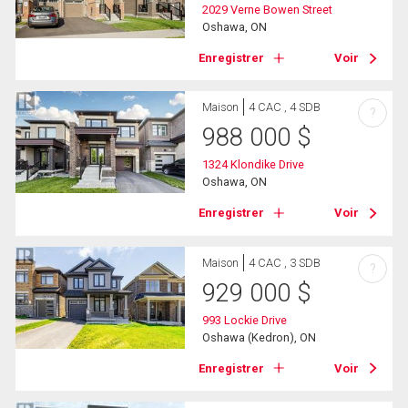
2029 Verne Bowen Street
Oshawa, ON
Enregistrer
Voir
Maison
4 CAC , 4 SDB
?
988 000
$
1324 Klondike Drive
Oshawa, ON
Enregistrer
Voir
Maison
4 CAC , 3 SDB
?
929 000
$
993 Lockie Drive
Oshawa (Kedron), ON
Enregistrer
Voir