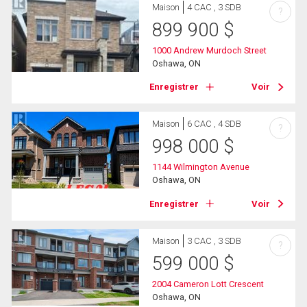
Maison
4 CAC , 3 SDB
?
899 900
$
1000 Andrew Murdoch Street
Oshawa, ON
Enregistrer
Voir
Maison
6 CAC , 4 SDB
?
998 000
$
1144 Wilmington Avenue
Oshawa, ON
Enregistrer
Voir
Maison
3 CAC , 3 SDB
?
599 000
$
2004 Cameron Lott Crescent
Oshawa, ON