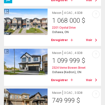
Enregistrer
Voir
Maison
4 CAC , 4 SDB
?
1 068 000
$
2201 Crystal Drive
Oshawa, ON
Enregistrer
Voir
Maison
4 CAC , 4 SDB
?
1 099 999
$
2324 Verne Bowen Street
Oshawa (Kedron), ON
Enregistrer
Voir
Maison
3 CAC , 3 SDB
?
749 999
$