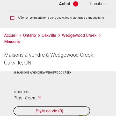
Achat
Location
Achat
ou
location
Afficher
Afficher les inscriptions vendues et les historiques d'inscriptions
les
inscriptions
vendues
Accueil
Ontario
Oakville
Wedgewood Creek
et
Maisons
les
historiques
d'inscriptions
Maisons à vendre à Wedgewood Creek,
Oakville, ON
19 MAISONS À VENDRE À WEDGEWOOD CREEK
TRIER PAR:
Plus récent
Style de vie
0