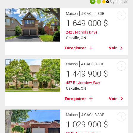
Style de vie
10
Maison
5 CAC , 4 SDB
?
1 649 000
$
2425 Nichols Drive
Oakville, ON
Enregistrer
Voir
Maison
4 CAC , 3 SDB
?
1 449 900
$
457 Ravineview Way
Oakville, ON
Enregistrer
Voir
Maison
4 CAC , 3 SDB
?
1 029 900
$