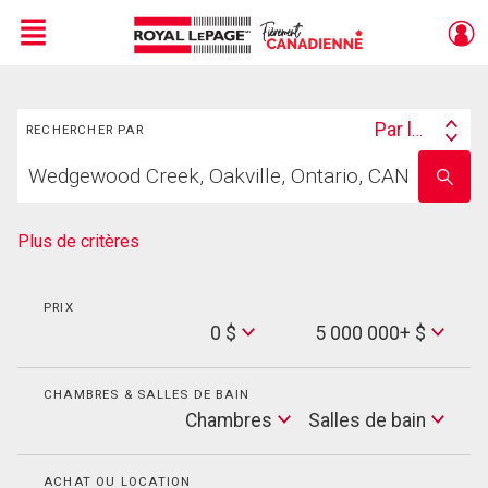
Menu
Rechercher
Live
En Direct
Par lieu
RECHERCHER PAR
Search
Trouvez
By
Entrez
votre
le
foyer
nom
de
Plus de critères
l'école
PRIX
Min
0 $
5 000 000+ $
Price
Max
Price
CHAMBRES & SALLES DE BAIN
Cham
Chambres
Salles de bain
Salles
de
bain
ACHAT OU LOCATION