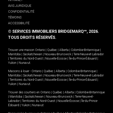
AVIS JURIDIQUE
CONFIDENTIALITÉ
TÉMOINS
ACCESSIBILITÉ
© SERVICES IMMOBILIERS BRIDGEMARQ
, 2026.
MD
TOUS DROITS RÉSERVÉS.
Trouver une maison
Ontario
|
Québec
|
Alberta
|
Colombie-Britannique
|
Manitoba
|
Saskatchewan
|
Nouveau-Brunswick
|
Terre-Neuve-et-Labrador
|
Territoires du Nord-Ouest
|
Nouvelle-Écosse
|
Île-du-Prince-Édouard
|
Yukon
|
Nunavut
.
Maisons à louer -
Ontario
|
Québec
|
Alberta
|
Colombie-Britannique
|
Manitoba
|
Saskatchewan
|
Nouveau-Brunswick
|
Terre-Neuve-et-Labrador
|
Territoires du Nord-Ouest
|
Nouvelle-Écosse
|
Île-du-Prince-Édouard
|
Yukon
|
Nunavut
.
Trouver des courtiers en
Ontario
|
Québec
|
Alberta
|
Colombie-Britannique
|
Manitoba
|
Saskatchewan
|
Nouveau-Brunswick
|
Terre-Neuve-et-
Labrador
|
Territoires du Nord-Ouest
|
Nouvelle-Écosse
|
Île-du-Prince-
Édouard
|
Yukon
|
Nunavut