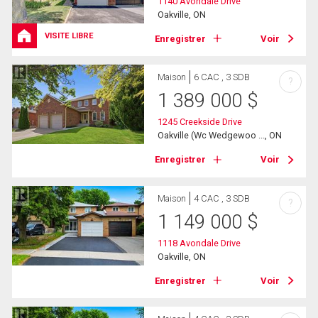
1140 Avondale Drive
Oakville, ON
VISITE LIBRE
Enregistrer
Voir
Maison
6 CAC , 3 SDB
?
1 389 000
$
1245 Creekside Drive
Oakville (Wc Wedgewoo ..., ON
Enregistrer
Voir
Maison
4 CAC , 3 SDB
?
1 149 000
$
1118 Avondale Drive
Oakville, ON
Enregistrer
Voir