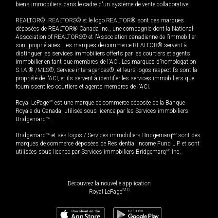
biens immobiliers dans le cadre d'un système de vente collaborative.
REALTOR®, REALTORS® et le logo REALTOR® sont des marques
déposées de REALTOR® Canada Inc., une compagnie dont la National
Association of REALTORS® et l'Association canadienne de l’immobilier
sont propriétaires. Les marques de commerce REALTOR® servent à
distinguer les services immobiliers offerts par les courtiers et agents
immobilier en tant que membres de l'ACI. Les marques d'homologation
S.I.A.® /MLS®, Service inter-agences®, et leurs logos respectifs sont la
propriété de l'ACI, et ils servent à identifier les services immobiliers que
fournissent les courtiers et agents membres de l'ACI.
Royal LePage
MD
est une marque de commerce déposée de la Banque
Royale du Canada, utilisée sous licence par les Services immobiliers
Bridgemarq
MD
.
Bridgemarq
MD
et ses logos / Services immobiliers Bridgemarq
MD
sont des
marques de commerce déposées de Residential Income Fund L.P. et sont
utilisées sous licence par Services immobiliers Bridgemarq
MD
Inc.
Découvrez la nouvelle application
MD
Royal LePage