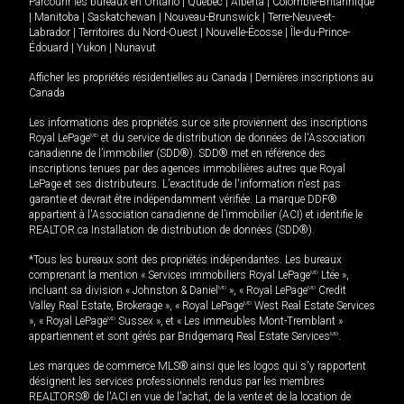
Parcourir les bureaux en
Ontario
|
Québec
|
Alberta
|
Colombie-Britannique
|
Manitoba
|
Saskatchewan
|
Nouveau-Brunswick
|
Terre-Neuve-et-
Labrador
|
Territoires du Nord-Ouest
|
Nouvelle-Écosse
|
Île-du-Prince-
Édouard
|
Yukon
|
Nunavut
Afficher les propriétés résidentielles au Canada
|
Dernières inscriptions au
Canada
Les informations des propriétés sur ce site proviennent des inscriptions
Royal LePage
MD
et du service de distribution de données de l'Association
canadienne de l’immobilier (SDD®). SDD® met en référence des
inscriptions tenues par des agences immobilières autres que Royal
LePage et ses distributeurs. L'exactitude de l'information n'est pas
garantie et devrait être indépendamment vérifiée. La marque DDF®
appartient à l'Association canadienne de l’immobilier (ACI) et identifie le
REALTOR.ca Installation de distribution de données (SDD®).
*Tous les bureaux sont des propriétés indépendantes. Les bureaux
comprenant la mention « Services immobiliers Royal LePage
MD
Ltée »,
incluant sa division « Johnston & Daniel
MD
», « Royal LePage
MD
Credit
Valley Real Estate, Brokerage », « Royal LePage
MD
West Real Estate Services
», « Royal LePage
MD
Sussex », et « Les immeubles Mont-Tremblant »
appartiennent et sont gérés par Bridgemarq Real Estate Services
MD
.
Les marques de commerce MLS® ainsi que les logos qui s'y rapportent
désignent les services professionnels rendus par les membres
REALTORS® de l'ACI en vue de l'achat, de la vente et de la location de