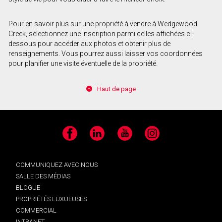
Pour en savoir plus sur une propriété à vendre à Wedgewood
Creek, sélectionnez une inscription parmi celles affichées ci-
dessous pour accéder aux photos et obtenir plus de
renseignements. Vous pourrez aussi laisser vos coordonnées
pour planifier une visite éventuelle de la propriété.
Haut de page
Facebook
LinkedIn
YouTube
Instagram
COMMUNIQUEZ AVEC NOUS
SALLE DES MÉDIAS
BLOGUE
PROPRIÉTÉS LUXUEUSES
COMMERCIAL
INTRANET