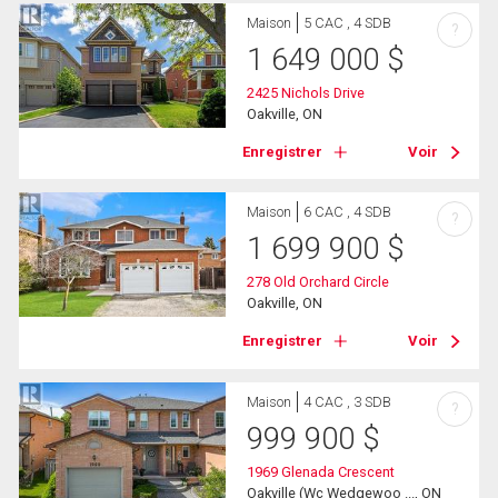
Maison
5 CAC , 4 SDB
?
1 649 000
$
2425 Nichols Drive
Oakville, ON
Enregistrer
Voir
Maison
6 CAC , 4 SDB
?
1 699 900
$
278 Old Orchard Circle
Oakville, ON
Enregistrer
Voir
Maison
4 CAC , 3 SDB
?
999 900
$
1969 Glenada Crescent
Oakville (Wc Wedgewoo ..., ON