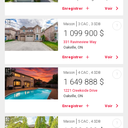
Enregistrer
Voir
Maison
3 CAC , 3 SDB
?
1 099 900
$
331 Ravineview Way
Oakville, ON
Enregistrer
Voir
Maison
4 CAC , 4 SDB
?
1 649 888
$
1221 Creekside Drive
Oakville, ON
Enregistrer
Voir
Maison
5 CAC , 4 SDB
?