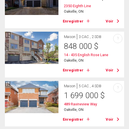
2350 Eighth Line
Oakville, ON
Enregistrer
Voir
Maison
3 CAC , 2 SDB
?
848 000
$
14 - 435 English Rose Lane
Oakville, ON
Enregistrer
Voir
Maison
5 CAC , 4 SDB
?
1 699 000
$
489 Ravineview Way
Oakville, ON
Enregistrer
Voir