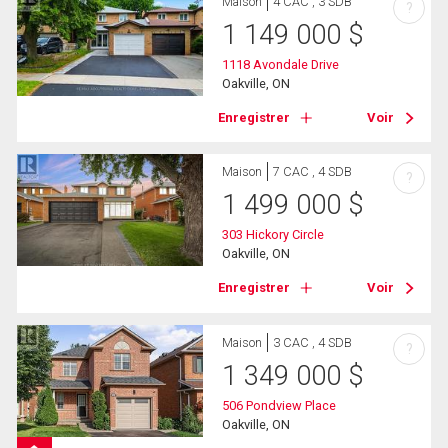
Maison
4 CAC , 3 SDB
?
1 149 000
$
1118 Avondale Drive
Oakville, ON
Enregistrer
Voir
Maison
7 CAC , 4 SDB
?
1 499 000
$
303 Hickory Circle
Oakville, ON
Enregistrer
Voir
Maison
3 CAC , 4 SDB
?
1 349 000
$
506 Pondview Place
Oakville, ON