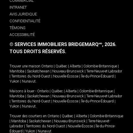
COMMERCIAL
INTRANET
AVIS JURIDIQUE
CONFIDENTIALITÉ
TÉMOINS
ACCESSIBILITÉ
© SERVICES IMMOBILIERS BRIDGEMARQ
, 2026.
MD
TOUS DROITS RÉSERVÉS.
Trouver une maison
Ontario
|
Québec
|
Alberta
|
Colombie-Britannique
|
Manitoba
|
Saskatchewan
|
Nouveau-Brunswick
|
Terre-Neuve-et-Labrador
|
Territoires du Nord-Ouest
|
Nouvelle-Écosse
|
Île-du-Prince-Édouard
|
Yukon
|
Nunavut
.
Maisons à louer -
Ontario
|
Québec
|
Alberta
|
Colombie-Britannique
|
Manitoba
|
Saskatchewan
|
Nouveau-Brunswick
|
Terre-Neuve-et-Labrador
|
Territoires du Nord-Ouest
|
Nouvelle-Écosse
|
Île-du-Prince-Édouard
|
Yukon
|
Nunavut
.
Trouver des courtiers en
Ontario
|
Québec
|
Alberta
|
Colombie-Britannique
|
Manitoba
|
Saskatchewan
|
Nouveau-Brunswick
|
Terre-Neuve-et-
Labrador
|
Territoires du Nord-Ouest
|
Nouvelle-Écosse
|
Île-du-Prince-
Édouard
|
Yukon
|
Nunavut