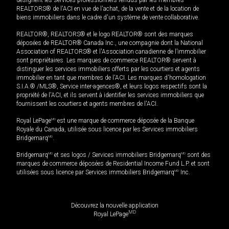
REALTORS® de l'ACI en vue de l'achat, de la vente et de la location de
biens immobiliers dans le cadre d'un système de vente collaborative.
REALTOR®, REALTORS® et le logo REALTOR® sont des marques
déposées de REALTOR® Canada Inc., une compagnie dont la National
Association of REALTORS® et l'Association canadienne de l’immobilier
sont propriétaires. Les marques de commerce REALTOR® servent à
distinguer les services immobiliers offerts par les courtiers et agents
immobilier en tant que membres de l'ACI. Les marques d'homologation
S.I.A.® /MLS®, Service inter-agences®, et leurs logos respectifs sont la
propriété de l'ACI, et ils servent à identifier les services immobiliers que
fournissent les courtiers et agents membres de l'ACI.
Royal LePage
MD
est une marque de commerce déposée de la Banque
Royale du Canada, utilisée sous licence par les Services immobiliers
Bridgemarq
MD
.
Bridgemarq
MD
et ses logos / Services immobiliers Bridgemarq
MD
sont des
marques de commerce déposées de Residential Income Fund L.P. et sont
utilisées sous licence par Services immobiliers Bridgemarq
MD
Inc.
Découvrez la nouvelle application
MD
Royal LePage