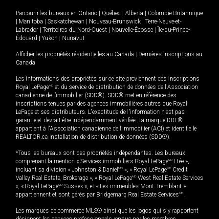
Parcourir les bureaux en
Ontario
|
Québec
|
Alberta
|
Colombie-Britannique
|
Manitoba
|
Saskatchewan
|
Nouveau-Brunswick
|
Terre-Neuve-et-
Labrador
|
Territoires du Nord-Ouest
|
Nouvelle-Écosse
|
Île-du-Prince-
Édouard
|
Yukon
|
Nunavut
Afficher les propriétés résidentielles au Canada
|
Dernières inscriptions au
Canada
Les informations des propriétés sur ce site proviennent des inscriptions
Royal LePage
MD
et du service de distribution de données de l'Association
canadienne de l’immobilier (SDD®). SDD® met en référence des
inscriptions tenues par des agences immobilières autres que Royal
LePage et ses distributeurs. L'exactitude de l'information n'est pas
garantie et devrait être indépendamment vérifiée. La marque DDF®
appartient à l'Association canadienne de l’immobilier (ACI) et identifie le
REALTOR.ca Installation de distribution de données (SDD®).
*Tous les bureaux sont des propriétés indépendantes. Les bureaux
comprenant la mention « Services immobiliers Royal LePage
MD
Ltée »,
incluant sa division « Johnston & Daniel
MD
», « Royal LePage
MD
Credit
Valley Real Estate, Brokerage », « Royal LePage
MD
West Real Estate Services
», « Royal LePage
MD
Sussex », et « Les immeubles Mont-Tremblant »
appartiennent et sont gérés par Bridgemarq Real Estate Services
MD
.
Les marques de commerce MLS® ainsi que les logos qui s'y rapportent
désignent les services professionnels rendus par les membres