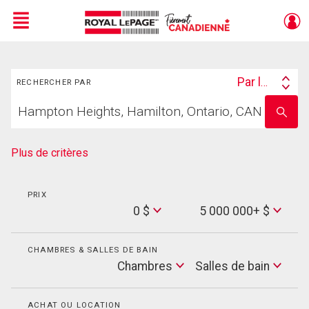
Menu
Rechercher
Live
En Direct
Par lieu
RECHERCHER PAR
Search
Trouvez
By
Entrez
votre
le
foyer
nom
de
Plus de critères
l'école
PRIX
Min
0 $
5 000 000+ $
Price
Max
Price
CHAMBRES & SALLES DE BAIN
Cham
Chambres
Salles de bain
Salles
de
bain
ACHAT OU LOCATION