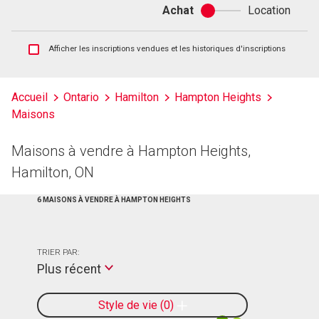
Achat
Location
Achat
ou
location
Afficher
Afficher les inscriptions vendues et les historiques d'inscriptions
les
inscriptions
vendues
Accueil
Ontario
Hamilton
Hampton Heights
et
Maisons
les
historiques
d'inscriptions
Maisons à vendre à Hampton Heights,
Hamilton, ON
6 MAISONS À VENDRE À HAMPTON HEIGHTS
TRIER PAR:
Plus récent
Style de vie
0