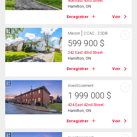
406 East 43rd Street
Hamilton, ON
Enregistrer
Voir
Maison
2 CAC , 2 SDB
?
599 900
$
242 East 43rd Street
Hamilton, ON
Enregistrer
Voir
Investissement
?
1 999 000
$
424 East 42nd Street
Hamilton, ON
Enregistrer
Voir