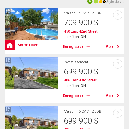
Style de vie
10
Maison
4 CAC , 2 SDB
?
709 900
$
450 East 42nd Street
Hamilton, ON
VISITE LIBRE
Enregistrer
Voir
Investissement
?
699 900
$
406 East 43rd Street
Hamilton, ON
Enregistrer
Voir
Maison
6 CAC , 2 SDB
?
699 900
$