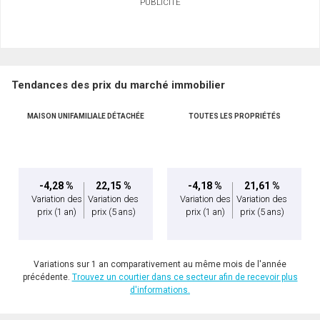
PUBLICITÉ
Tendances des prix du marché immobilier
MAISON UNIFAMILIALE DÉTACHÉE
TOUTES LES PROPRIÉTÉS
-4,28 %
22,15 %
-4,18 %
21,61 %
Variation des
Variation des
Variation des
Variation des
prix
(1 an)
prix
(5 ans)
prix
(1 an)
prix
(5 ans)
Variations sur 1 an comparativement au même mois de l'année
précédente.
Trouvez un courtier dans ce secteur afin de recevoir plus
d'informations.