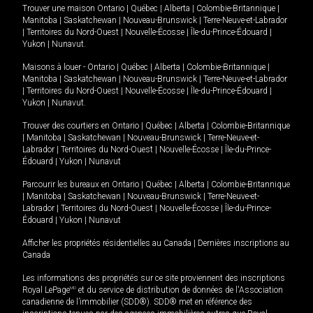
Trouver une maison
Ontario
|
Québec
|
Alberta
|
Colombie-Britannique
|
Manitoba
|
Saskatchewan
|
Nouveau-Brunswick
|
Terre-Neuve-et-Labrador
|
Territoires du Nord-Ouest
|
Nouvelle-Écosse
|
Île-du-Prince-Édouard
|
Yukon
|
Nunavut
.
Maisons à louer -
Ontario
|
Québec
|
Alberta
|
Colombie-Britannique
|
Manitoba
|
Saskatchewan
|
Nouveau-Brunswick
|
Terre-Neuve-et-Labrador
|
Territoires du Nord-Ouest
|
Nouvelle-Écosse
|
Île-du-Prince-Édouard
|
Yukon
|
Nunavut
.
Trouver des courtiers en
Ontario
|
Québec
|
Alberta
|
Colombie-Britannique
|
Manitoba
|
Saskatchewan
|
Nouveau-Brunswick
|
Terre-Neuve-et-
Labrador
|
Territoires du Nord-Ouest
|
Nouvelle-Écosse
|
Île-du-Prince-
Édouard
|
Yukon
|
Nunavut
Parcourir les bureaux en
Ontario
|
Québec
|
Alberta
|
Colombie-Britannique
|
Manitoba
|
Saskatchewan
|
Nouveau-Brunswick
|
Terre-Neuve-et-
Labrador
|
Territoires du Nord-Ouest
|
Nouvelle-Écosse
|
Île-du-Prince-
Édouard
|
Yukon
|
Nunavut
Afficher les propriétés résidentielles au Canada
|
Dernières inscriptions au
Canada
Les informations des propriétés sur ce site proviennent des inscriptions
Royal LePage
MD
et du service de distribution de données de l'Association
canadienne de l’immobilier (SDD®). SDD® met en référence des