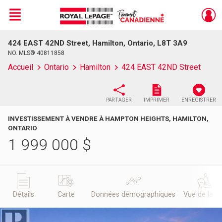
Menu
424 EAST 42ND Street, Hamilton, Ontario, L8T 3A9
Live
En Direct
NO. MLS® 40811858
Accueil
Ontario
Hamilton
424 EAST 42ND Street
PARTAGER
IMPRIMER
ENREGISTRER
INVESTISSEMENT À VENDRE À HAMPTON HEIGHTS, HAMILTON,
ONTARIO
1 999 000
$
Détails
Carte
Données démographiques
Vue de la r