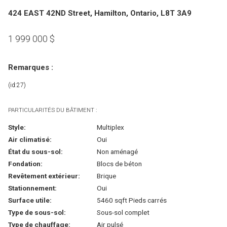
424 EAST 42ND Street, Hamilton, Ontario, L8T 3A9
1 999 000
$
Remarques :
(id:27)
PARTICULARITÉS DU BÂTIMENT :
Style:
Multiplex
Air climatisé:
Oui
État du sous-sol:
Non aménagé
Fondation:
Blocs de béton
Revêtement extérieur:
Brique
Stationnement:
Oui
Surface utile:
5460 sqft Pieds carrés
Type de sous-sol:
Sous-sol complet
Type de chauffage:
Air pulsé