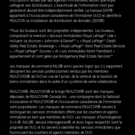
inscriptions tenues par des agences immobilières autres que Royal
LePage et ses distributeurs. L'exactitude de l'information n'est pas
garantie et devrait être indépendamment vérifiée. La marque DDF®
appartient à l'Association canadienne de l’immobilier (ACI) et identifie le
REALTOR.ca Installation de distribution de données (SDD®).
*Tous les bureaux sont des propriétés indépendantes. Les bureaux
comprenant la mention « Services immobiliers Royal LePage
MD
Ltée »,
incluant sa division « Johnston & Daniel
MD
», « Royal LePage
MD
Credit
Valley Real Estate, Brokerage », « Royal LePage
MD
West Real Estate Services
», « Royal LePage
MD
Sussex », et « Les immeubles Mont-Tremblant »
appartiennent et sont gérés par Bridgemarq Real Estate Services
MD
.
Les marques de commerce MLS® ainsi que les logos qui s'y rapportent
désignent les services professionnels rendus par les membres
REALTORS® de l'ACI en vue de l'achat, de la vente et de la location de
biens immobiliers dans le cadre d'un système de vente collaborative.
REALTOR®, REALTORS® et le logo REALTOR® sont des marques
déposées de REALTOR® Canada Inc., une compagnie dont la National
Association of REALTORS® et l'Association canadienne de l’immobilier
sont propriétaires. Les marques de commerce REALTOR® servent à
distinguer les services immobiliers offerts par les courtiers et agents
immobilier en tant que membres de l'ACI. Les marques d'homologation
S.I.A.® /MLS®, Service inter-agences®, et leurs logos respectifs sont la
propriété de l'ACI, et ils servent à identifier les services immobiliers que
fournissent les courtiers et agents membres de l'ACI.