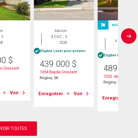
NOUVELLE INS
on
Maison
Maison
 3
4 CAC , 3
4 CAC , 3
DB
SDB
SDB
Éligible Louer pour acheter
Éligible Louer pour 
00
$
439 000
$
489 900
n Crescent
1054 Bayda Crescent
1262 James Cresce
Regina, SK
Regina, SK
Voir
Enregistrer
Voir
Enregistrer