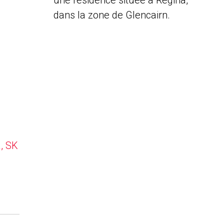
une résidence située à Regina,
dans la zone de Glencairn.
a, SK