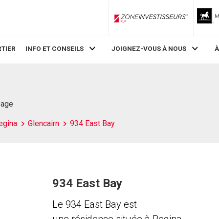
ZoneInvestisseurs RLP
TIER
INFO ET CONSEILS
JOIGNEZ-VOUS À NOUS
À
Page
egina
Glencairn
934 East Bay
934 East Bay
Le 934 East Bay est