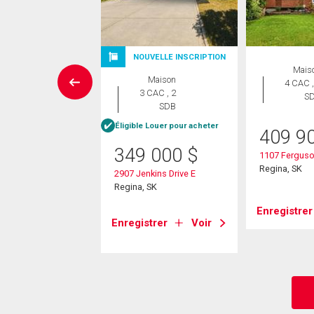
NOUVELLE INSCRIPTION
errain
Mais
Maison
4 CAC ,
3 CAC , 2
S
99 000
$
SDB
Éligible Louer pour acheter
ince Of Wales Drive
409 9
 SK
349 000
$
1107 Ferguso
Regina, SK
2907 Jenkins Drive E
strer
Voir
Regina, SK
Enregistrer
Enregistrer
Voir